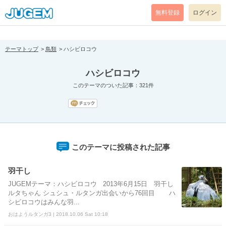
[pear_error: message="Success" code=0 mode=return level=notice
prefix="" info=""]
無料登録
ログイン
テーマトップ
鳥類
ハシビロコウ
ハシビロコウ
このテーマのついた記事：321件
このテーマに投稿された記事
羽干し
JUGEMテーマ：ハシビロコウ 2013年6月15日 羽干し
ルタちゃん シュシュ・ルタンガ出会いから76回目 ハ
シビロコウはみんな羽...
おはようルタンガ3 | 2018.10.06 Sat 10:18