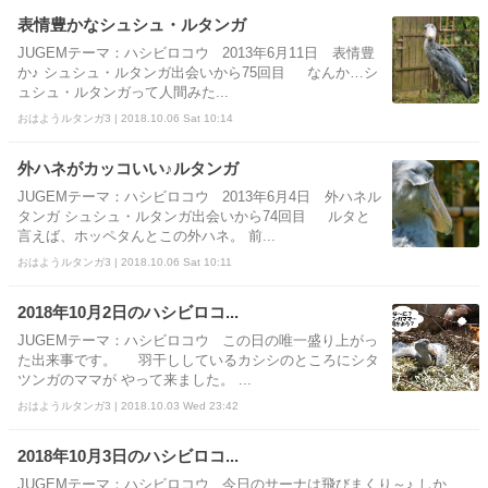
表情豊かなシュシュ・ルタンガ
JUGEMテーマ：ハシビロコウ 2013年6月11日 表情豊
か♪ シュシュ・ルタンガ出会いから75回目 なんか…シ
ュシュ・ルタンガって人間みた...
おはようルタンガ3 | 2018.10.06 Sat 10:14
外ハネがカッコいい♪ルタンガ
JUGEMテーマ：ハシビロコウ 2013年6月4日 外ハネル
タンガ シュシュ・ルタンガ出会いから74回目 ルタと
言えば、ホッペタんとこの外ハネ。 前...
おはようルタンガ3 | 2018.10.06 Sat 10:11
2018年10月2日のハシビロコ...
JUGEMテーマ：ハシビロコウ この日の唯一盛り上がっ
た出来事です。 羽干ししているカシシのところにシタ
ツンガのママが やって来ました。 ...
おはようルタンガ3 | 2018.10.03 Wed 23:42
2018年10月3日のハシビロコ...
JUGEMテーマ：ハシビロコウ 今日のサーナは飛びまくり～♪ しか