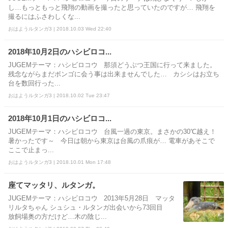
し…もっともっと飛翔の動画を撮ったと思っていたのですが… 飛翔を
撮るにはふさわしくな...
おはようルタンガ3 | 2018.10.03 Wed 22:40
2018年10月2日のハシビロコ...
JUGEMテーマ：ハシビロコウ 那須どうぶつ王国に行って来ました。
残念ながらまだボンゴに会う事は出来ませんでした… カシシはお立ち
台を数回行った...
おはようルタンガ3 | 2018.10.02 Tue 23:47
2018年10月1日のハシビロコ...
JUGEMテーマ：ハシビロコウ 台風一過の東京。まさかの30℃越え！
暑かったです～ 今日は朝から東京は台風の爪痕が… 電車があそこで
ここで止まっ...
おはようルタンガ3 | 2018.10.01 Mon 17:48
座てマッタリ、ルタンガ。
JUGEMテーマ：ハシビロコウ 2013年5月28日 マッタ
リルタちゃん シュシュ・ルタンガ出会いから73回目
放飼場奥の方だけど…木の陰じ...