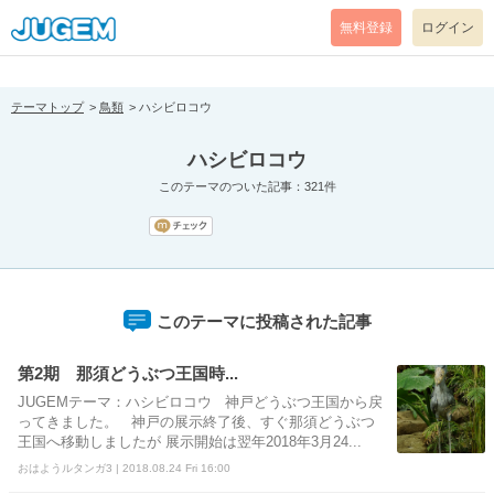
[pear_error: message="Success" code=0 mode=return level=notice
prefix="" info=""]
無料登録
ログイン
テーマトップ
鳥類
ハシビロコウ
ハシビロコウ
このテーマのついた記事：321件
このテーマに投稿された記事
第2期 那須どうぶつ王国時...
JUGEMテーマ：ハシビロコウ 神戸どうぶつ王国から戻
ってきました。 神戸の展示終了後、すぐ那須どうぶつ
王国へ移動しましたが 展示開始は翌年2018年3月24...
おはようルタンガ3 | 2018.08.24 Fri 16:00