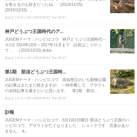
を銜えるのも好きだったね… (2014/11/25)
(2015/12/15) ...
おはようルタンガ3 | 2018.08.21 Tue 23:47
神戸どうぶつ王国時代のア...
JUGEMテーマ：ハシビロコウ 神戸どうぶつ王国時代～
その1 2014年10月～2017年11月まで 以前はこうやっ
て… （2015/12/15) &nbs...
おはようルタンガ3 | 2018.08.21 Tue 23:17
第1期 那須どうぶつ王国時...
JUGEMテーマ：ハシビロコウ 高知県立のいち動物公園
の記事はまだまだ続きますが、 一時中断して、アサラト
の追悼記事を書きたいと思います。 第1期 那須...
おはようルタンガ3 | 2018.08.21 Tue 10:10
訃報
JUGEMテーマ：ハシビロコウ 8月19日日曜日 那須どうぶつ王国のハ
シビロコウ、アサラトが亡くなりました… ショックです…言葉があり
ません… &...