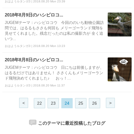
おはようルタンガ3 | 2018.08.20 Mon 23:39
2018年8月9日のハシビロコ...
JUGEMテーマ：ハシビロコウ 今回ののいち動物公園訪
問では、はるるもささも何回も メリーゴーランド飛翔を
見せてくれました。残念だったのは私の撮影力が 全く追
いつ...
おはようルタンガ3 | 2018.08.20 Mon 13:23
2018年8月8日のハシビロコ...
JUGEMテーマ：ハシビロコウ 日にちは前後しますが、
はるるだけではありません！ ささくんもメリーゴーラン
ド飛翔決めてくれました♪ おっ！...
おはようルタンガ3 | 2018.08.20 Mon 11:37
<
>
22
23
24
25
26
このテーマに最近投稿したブログ