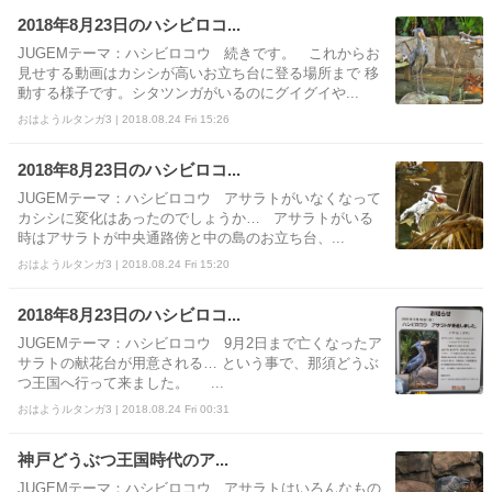
2018年8月23日のハシビロコ...
JUGEMテーマ：ハシビロコウ 続きです。 これからお
見せする動画はカシシが高いお立ち台に登る場所まで 移
動する様子です。シタツンガがいるのにグイグイや...
おはようルタンガ3 | 2018.08.24 Fri 15:26
2018年8月23日のハシビロコ...
JUGEMテーマ：ハシビロコウ アサラトがいなくなって
カシシに変化はあったのでしょうか… アサラトがいる
時はアサラトが中央通路傍と中の島のお立ち台、...
おはようルタンガ3 | 2018.08.24 Fri 15:20
2018年8月23日のハシビロコ...
JUGEMテーマ：ハシビロコウ 9月2日まで亡くなったア
サラトの献花台が用意される… という事で、那須どうぶ
つ王国へ行って来ました。 ...
おはようルタンガ3 | 2018.08.24 Fri 00:31
神戸どうぶつ王国時代のア...
JUGEMテーマ：ハシビロコウ アサラトはいろんなもの