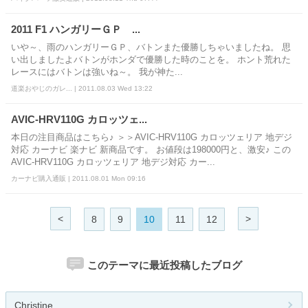
2011 F1 ハンガリーＧＰ ...
いや～、雨のハンガリーＧＰ、バトンまた優勝しちゃいましたね。 思
い出しましたよバトンがホンダで優勝した時のことを。 ホント荒れた
レースにはバトンは強いね～。 我が神た...
道楽おやじのガレ... | 2011.08.03 Wed 13:22
AVIC-HRV110G カロッツェ...
本日の注目商品はこちら♪ ＞＞AVIC-HRV110G カロッツェリア 地デジ
対応 カーナビ 楽ナビ 新商品です。 お値段は198000円と、激安♪ この
AVIC-HRV110G カロッツェリア 地デジ対応 カー...
カーナビ購入通販 | 2011.08.01 Mon 09:16
<
>
8
9
10
11
12
このテーマに最近投稿したブログ
Christine