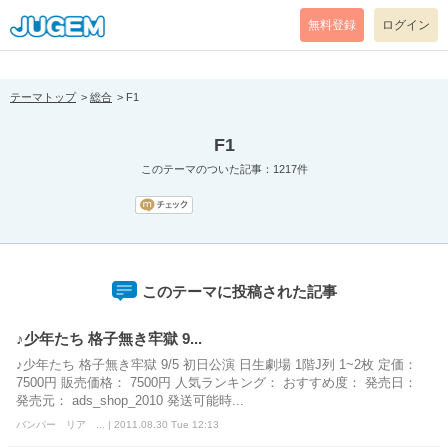
[pear_error: message="Success" code=0 mode=return level=notice
prefix="" info=""]
無料登録
ログイン
テーマトップ
総合
F1
F1
このテーマのついた記事：1217件
このテーマに投稿された記事
♪少年たち 格子無き牢獄 9...
♪少年たち 格子無き牢獄 9/5 初日公演 日生劇場 1階J列 1~2枚 定価：
7500円 販売価格： 7500円 人気ランキング： おすすめ度： 発売日：
発売元： ads_shop_2010 発送可能時...
バンパー リア ... | 2011.08.30 Tue 12:13