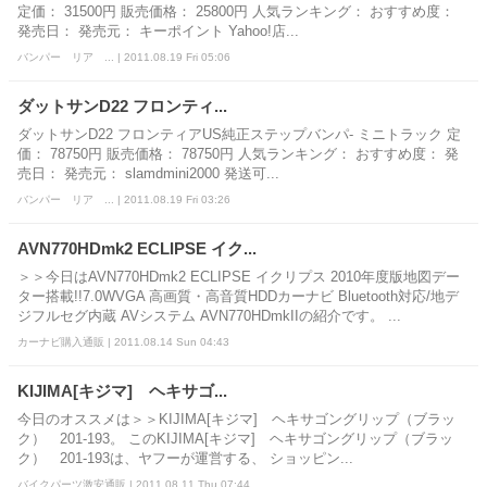
定価： 31500円 販売価格： 25800円 人気ランキング： おすすめ度：
発売日： 発売元： キーポイント Yahoo!店...
バンパー リア ... | 2011.08.19 Fri 05:06
ダットサンD22 フロンティ...
ダットサンD22 フロンティアUS純正ステップバンパ- ミニトラック 定
価： 78750円 販売価格： 78750円 人気ランキング： おすすめ度： 発
売日： 発売元： slamdmini2000 発送可...
バンパー リア ... | 2011.08.19 Fri 03:26
AVN770HDmk2 ECLIPSE イク...
＞＞今日はAVN770HDmk2 ECLIPSE イクリプス 2010年度版地図デー
ター搭載!!7.0WVGA 高画質・高音質HDDカーナビ Bluetooth対応/地デ
ジフルセグ内蔵 AVシステム AVN770HDmkIIの紹介です。 ...
カーナビ購入通販 | 2011.08.14 Sun 04:43
KIJIMA[キジマ] ヘキサゴ...
今日のオススメは＞＞KIJIMA[キジマ] ヘキサゴングリップ（ブラッ
ク） 201-193。 このKIJIMA[キジマ] ヘキサゴングリップ（ブラッ
ク） 201-193は、ヤフーが運営する、 ショッピン...
バイクパーツ激安通販 | 2011.08.11 Thu 07:44