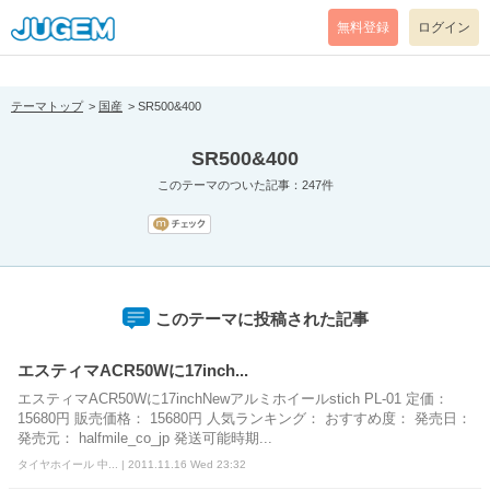
[pear_error: message="Success" code=0 mode=return level=notice
prefix="" info=""]
無料登録
ログイン
テーマトップ
国産
SR500&400
SR500&400
このテーマのついた記事：247件
このテーマに投稿された記事
エスティマACR50Wに17inch...
エスティマACR50Wに17inchNewアルミホイールstich PL-01 定価：
15680円 販売価格： 15680円 人気ランキング： おすすめ度： 発売日：
発売元： halfmile_co_jp 発送可能時期...
タイヤホイール 中... | 2011.11.16 Wed 23:32