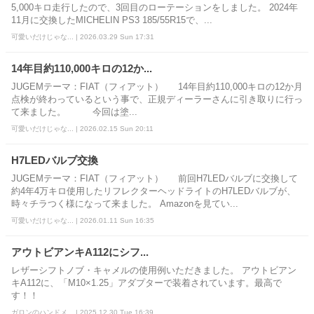
5,000キロ走行したので、3回目のローテーションをしました。 2024年
11月に交換したMICHELIN PS3 185/55R15で、...
可愛いだけじゃな... | 2026.03.29 Sun 17:31
14年目約110,000キロの12か...
JUGEMテーマ：FIAT（フィアット） 14年目約110,000キロの12か月
点検が終わっているという事で、正規ディーラーさんに引き取りに行っ
て来ました。 今回は塗...
可愛いだけじゃな... | 2026.02.15 Sun 20:11
H7LEDバルブ交換
JUGEMテーマ：FIAT（フィアット） 前回H7LEDバルブに交換して
約4年4万キロ使用したリフレクターヘッドライトのH7LEDバルブが、
時々チラつく様になって来ました。 Amazonを見てい...
可愛いだけじゃな... | 2026.01.11 Sun 16:35
アウトビアンキA112にシフ...
レザーシフトノブ・キャメルの使用例いただきました。 アウトビアン
キA112に、「M10×1.25」アダプターで装着されています。最高で
す！！
ガロンのハンドメ... | 2025.12.30 Tue 16:39