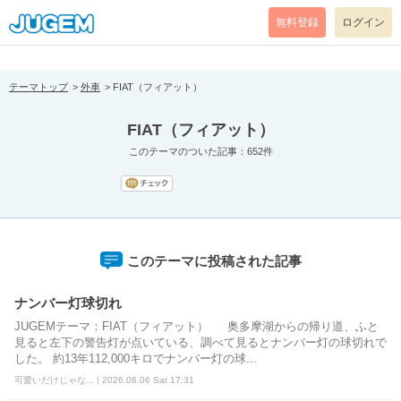
[pear_error: message="Success" code=0 mode=return level=notice
prefix="" info=""]
無料登録
ログイン
テーマトップ
外車
FIAT（フィアット）
FIAT（フィアット）
このテーマのついた記事：652件
このテーマに投稿された記事
ナンバー灯球切れ
JUGEMテーマ：FIAT（フィアット） 奥多摩湖からの帰り道、ふと
見ると左下の警告灯が点いている、調べて見るとナンバー灯の球切れで
した。 約13年112,000キロでナンバー灯の球...
可愛いだけじゃな... | 2026.06.06 Sat 17:31