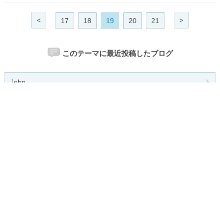
<
>
17
18
19
20
21
このテーマに最近投稿したブログ
John
Patricia
Gin
Melissa
ラブポイントボックス
関連カテゴリー