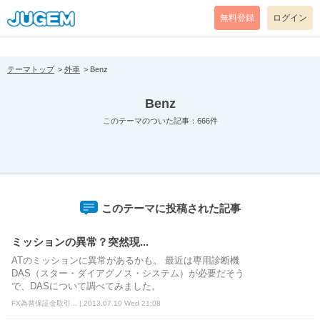
[pear_error: message="Success" code=0 mode=return level=notice
prefix="" info=""]
無料登録
ログイン
テーマトップ
外車
Benz
Benz
このテーマのついた記事：666件
このテーマに投稿された記事
ミッションの異常？突然現...
ATのミッションに異常があるかも。 最近は専用診断機
DAS（スター・ダイアグノス・システム）が必要だそう
で、DASについて調べてみました。
FX為替保証金取引... | 2013.07.10 Wed 21:08