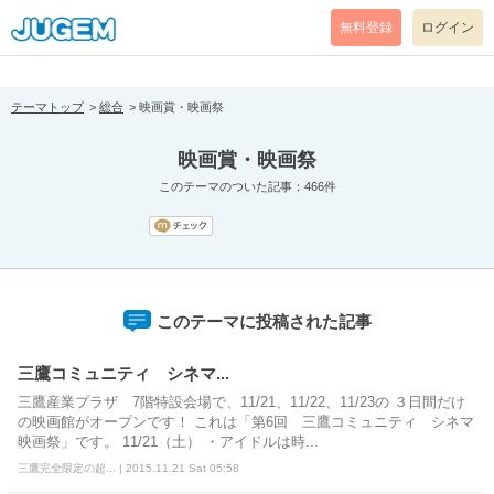
[pear_error: message="Success" code=0 mode=return level=notice
prefix="" info=""]
無料登録
ログイン
テーマトップ
総合
映画賞・映画祭
映画賞・映画祭
このテーマのついた記事：466件
このテーマに投稿された記事
三鷹コミュニティ シネマ...
三鷹産業プラザ 7階特設会場で、11/21、11/22、11/23の ３日間だけ
の映画館がオープンです！ これは「第6回 三鷹コミュニティ シネマ
映画祭」です。 11/21（土） ・アイドルは時...
三鷹完全限定の超... | 2015.11.21 Sat 05:58