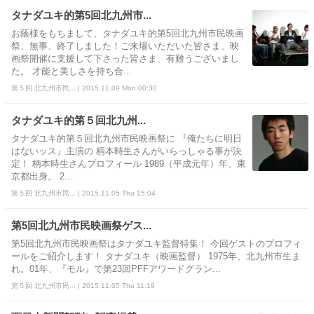
タナダユキ的第5回北九州市...
お蔭様をもちまして、タナダユキ的第5回北九州市民映画
祭、無事、終了しました！ご来場いただいた皆さま、映
画祭開催に支援して下さった皆さま、有難うございまし
た。 才能と美しさを持ち合...
第５回 北九州市民... | 2015.11.09 Mon 00:30
タナダユキ的第５回北九州...
タナダユキ的第５回北九州市民映画祭に 『俺たちに明日
はないッス』主演の 柄本時生さんがいらっしゃる事が決
定！ 柄本時生さんプロフィール 1989（平成元年）年、東
京都出身。 2...
第５回 北九州市民... | 2015.11.05 Thu 15:04
第5回北九州市民映画祭ゲス...
第5回北九州市民映画祭はタナダユキ監督特集！ 今回ゲストのプロフィ
ールをご紹介します！ タナダユキ（映画監督） 1975年、北九州市生ま
れ。01年、『モル』で第23回PFFアワードグラン...
第５回 北九州市民... | 2015.11.05 Thu 11:19