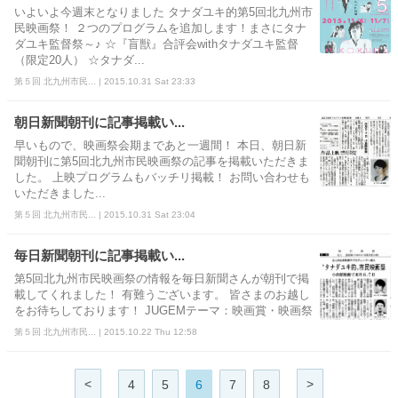
いよいよ今週末となりました タナダユキ的第5回北九州市
民映画祭！ ２つのプログラムを追加します！まさにタナ
ダユキ監督祭～♪ ☆『盲獣』合評会withタナダユキ監督
（限定20人） ☆タナダ...
第５回 北九州市民... | 2015.10.31 Sat 23:33
朝日新聞朝刊に記事掲載い...
早いもので、映画祭会期まであと一週間！ 本日、朝日新
聞朝刊に第5回北九州市民映画祭の記事を掲載いただきま
した。 上映プログラムもバッチリ掲載！ お問い合わせも
いただきました...
第５回 北九州市民... | 2015.10.31 Sat 23:04
毎日新聞朝刊に記事掲載い...
第5回北九州市民映画祭の情報を毎日新聞さんが朝刊で掲
載してくれました！ 有難うございます。 皆さまのお越し
をお待ちしております！ JUGEMテーマ：映画賞・映画祭
第５回 北九州市民... | 2015.10.22 Thu 12:58
<
>
4
5
6
7
8