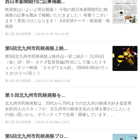
西日本新聞朝刊に記事掲載...
映画祭はいよいよ明日開幕！ 今朝の西日本新聞朝刊に映
画祭の記事を囲みで掲載いただきました！ 有難うござい
ます！景気づけになります！ JUGEMテーマ：映画賞・映
画祭
第５回 北九州市民... | 2015.11.05 Thu 11:05
第5回北九州市民映画祭上映...
第5回北九州市民映画祭上映作品一挙ご紹介！ 11月6日
（金）18：30～ タナダ監督長編2作目にして撮ったドキ
ュメンタリー映画 「タカダワタル的」 2004年/66分/ヴィ
スタ/カラー/35ミリ ...
第５回 北九州市民... | 2015.11.04 Wed 11:09
第５回北九州市民映画祭を...
北九州市民映画祭は、20代から70代までの北九州の映画大好き老若男
女約20人のスタッフが、北九州市の映画文化の土壌を豊かにしたいと
の強い思いから、ボランティアで企画・開催しています。...
第５回 北九州市民... | 2015.11.02 Mon 23:51
第5回北九州市民映画祭プロ...