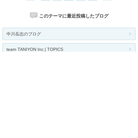
このテーマに最近投稿したブログ
中川岳志のブログ
team TANIYON Inc.| TOPICS
天才・裕幸のブログ
My First JUGEM
北九州市民映画祭
関連カテゴリー
総合
邦画
洋画
韓流
アニメ
アクション