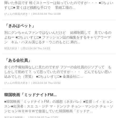
輝いた作品です 軽くストーリーは知っていたのですが・・・ ■□ちょい
すじ□■ 驚くほど残酷な手口で 零細工場の...
ぴょんの韓流大好き！ | 2013.04.04 Thu 14:09
「きみはペット」
別にグンちゃんファンではないんだけど 結構制覇して 見ているの
よねー ■□ちょいすじ□■ ファッション誌の編集をするキャリアウーマ
ン キム・ハヌル演じるチ・ウニのもとに 弟の...
韓流大好き！ | 2013.04.04 Thu 14:03
「ある会社員」
全くの予備知識なしに見たのですが フツーの会社員のジソブって も
しかして初めて？ って思っていたのですが・・・ どんでもない思い
込みでした（苦笑） ■□ちょいすじ□■ 金属会社に...
ぴょんの韓流大好き！ | 2013.04.04 Thu 13:52
韓国映画「ミッドナイトFM...
■韓国映画「ミッドナイトFM」の感想（ネタバレ）■監督：イ・ヒョン
スン■出演者：スエ ユ・ジテ マ・ドンソク チョン・マンシク チェ・ソ
ンヒョンＷＯＷＯＷで放送していた韓国映画「ミッドナ...
ＷＯＷＯＷ映画・... | 2013.04.02 Tue 17:05