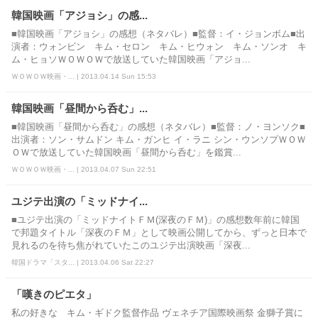
韓国映画「アジョシ」の感...
■韓国映画「アジョシ」の感想（ネタバレ）■監督：イ・ジョンボム■出
演者：ウォンビン キム・セロン キム・ヒウォン キム・ソンオ キ
ム・ヒョソＷＯＷＯＷで放送していた韓国映画「アジョ...
ＷＯＷＯＷ映画・... | 2013.04.14 Sun 15:53
韓国映画「昼間から呑む」...
■韓国映画「昼間から呑む」の感想（ネタバレ）■監督：ノ・ヨンソク■
出演者：ソン・サムドン キム・ガンヒ イ・ラニ シン・ウンソプＷＯＷ
ＯＷで放送していた韓国映画「昼間から呑む」を鑑賞...
ＷＯＷＯＷ映画・... | 2013.04.07 Sun 22:51
ユジテ出演の「ミッドナイ...
■ユジテ出演の「ミッドナイトＦＭ(深夜のＦＭ)」の感想数年前に韓国
で邦題タイトル「深夜のＦＭ」として映画公開してから、ずっと日本で
見れるのを待ち焦がれていたこのユジテ出演映画「深夜...
韓国ドラマ「スタ... | 2013.04.06 Sat 22:27
「嘆きのピエタ」
私の好きな キム・ギドク監督作品 ヴェネチア国際映画祭 金獅子賞に