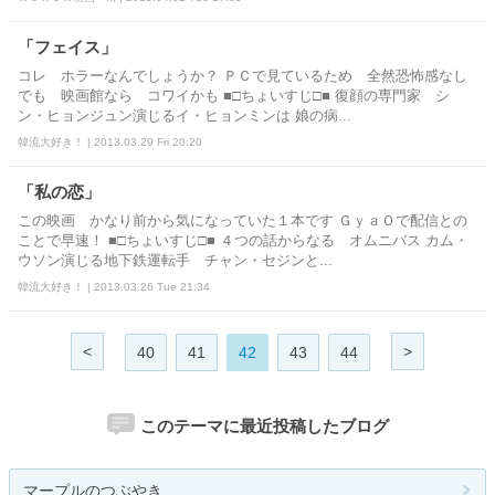
「フェイス」
コレ ホラーなんでしょうか？ ＰＣで見ているため 全然恐怖感なし
でも 映画館なら コワイかも ■□ちょいすじ□■ 復顔の専門家 シ
ン・ヒョンジュン演じるイ・ヒョンミンは 娘の病...
韓流大好き！ | 2013.03.29 Fri 20:20
「私の恋」
この映画 かなり前から気になっていた１本です ＧｙａＯで配信との
ことで早速！ ■□ちょいすじ□■ ４つの話からなる オムニバス カム・
ウソン演じる地下鉄運転手 チャン・セジンと...
韓流大好き！ | 2013.03.26 Tue 21:34
<
>
40
41
42
43
44
このテーマに最近投稿したブログ
マープルのつぶやき