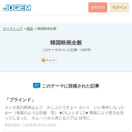
[pear_error: message="Success" code=0 mode=return level=notice
prefix="" info=""]
無料登録
ログイン
テーマトップ
韓流
韓国映画全般
韓国映画全般
このテーマのついた記事：1187件
このテーマに投稿された記事
「ブラインド」
スンホ君の映画なんて 久しぶりですよー ホント いい青年になった
わー（母親のような目線 笑） ■□ちょいすじ□■ 事故により視力を失
ってしまった キム・ハヌル演じるスアは 自宅に...
韓流大好き！ | 2013.04.18 Thu 16:10