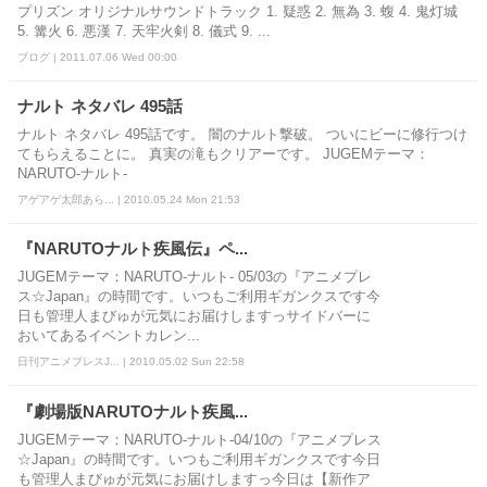
プリズン オリジナルサウンドトラック 1. 疑惑 2. 無為 3. 蝮 4. 鬼灯城
5. 篝火 6. 悪漢 7. 天牢火剣 8. 儀式 9. ...
ブログ | 2011.07.06 Wed 00:00
ナルト ネタバレ 495話
ナルト ネタバレ 495話です。 闇のナルト撃破。 ついにビーに修行つけ
てもらえることに。 真実の滝もクリアーです。 JUGEMテーマ：
NARUTO-ナルト-
アゲアゲ太郎あら... | 2010.05.24 Mon 21:53
『NARUTOナルト疾風伝』ペ...
JUGEMテーマ：NARUTO-ナルト- 05/03の『アニメプレ
ス☆Japan』の時間です。いつもご利用ギガンクスです今
日も管理人まびゅが元気にお届けしますっサイドバーに
おいてあるイベントカレン...
日刊アニメプレスJ... | 2010.05.02 Sun 22:58
『劇場版NARUTOナルト疾風...
JUGEMテーマ：NARUTO-ナルト-04/10の『アニメプレス
☆Japan』の時間です。いつもご利用ギガンクスです今日
も管理人まびゅが元気にお届けしますっ今日は【新作ア