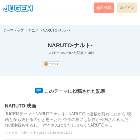
[pear_error: message="Success" code=0 mode=return level=notice
prefix="" info=""]
無料登録
ログイン
テーマトップ
アニメ
NARUTO-ナルト-
NARUTO-ナルト-
このテーマのついた記事：10件
このテーマに投稿された記事
NARUTO 映画
JUGEMテーマ：NARUTO-ナルト- NARUTOは連載が終わったから 映
画とかも終わるのかと思ったら 今年の夏にも新作が公開されるんだ。
短期連載もするし、 岸本さんはまだしばらくNARUTOを...
ＡＹＵＭＩの日々メモ | 2015.03.30 Mon 18:37