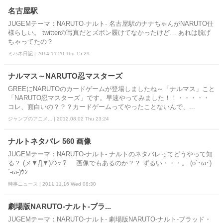
名古屋駅
JUGEMテーマ：NARUTO-ナルト- 名古屋駅のナナちゃんがNARUTO仕
様らしい。 twitterの写真だとズボン履けてなかったけど… あれは脱げ
ちゃってたの？
ミハネ日記 | 2014.11.20 Thu 15:29
ナルマス～NARUTO忍マスターズ
GREEにNARUTOのカードゲームが登場しましたね～「ナルマス」こと
「NARUTO忍マスターズ」です。早速やってみました！！・・・・・
コレ、面白いの？？？カードゲームってやったことないんで、...
ジャンプのアニメ... | 2012.08.02 Thu 23:24
ナルトネタバレ 560 画像
JUGEMテーマ：NARUTO-ナルト- ナルトのネタバレってどうやって知
る？ (メ▼Д▼)ｱﾝｯ？ 画像でもあるのか？？ ずるい・・・。 (o´･ω･)
´-ω-)ｳﾝ
時事ニュース | 2011.11.16 Wed 08:30
劇場版NARUTO-ナルト-ブラ...
JUGEMテーマ：NARUTO-ナルト- 劇場版NARUTO-ナルト-ブラッド・