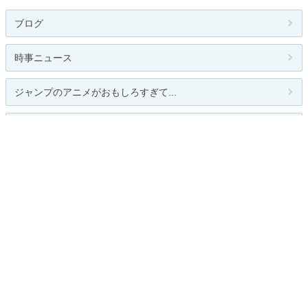
ブログ
時事ニュース
ジャンプのアニメがおもしろすぎて...
ミハネ日記
ＡＹＵＭＩの日々メモ
関連カテゴリー
総合
邦画
洋画
韓流
アニメ
アクション
SF
ドキュメンタリー
恋愛/ロマンス
コメディ