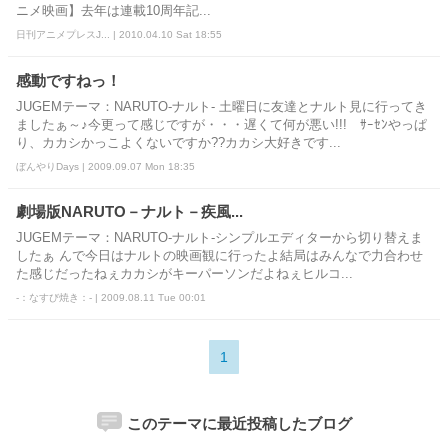
ニメ映画】去年は連載10周年記...
日刊アニメプレスJ... | 2010.04.10 Sat 18:55
感動ですねっ！
JUGEMテーマ：NARUTO-ナルト- 土曜日に友達とナルト見に行ってき
ましたぁ～♪今更って感じですが・・・遅くて何が悪い!!! ｻｰｾﾝやっぱ
り、カカシかっこよくないですか??カカシ大好きです...
ぼんやりDays | 2009.09.07 Mon 18:35
劇場版NARUTO－ナルト－疾風...
JUGEMテーマ：NARUTO-ナルト-シンプルエディターから切り替えま
したぁ んで今日はナルトの映画観に行ったよ結局はみんなで力合わせ
た感じだったねぇカカシがキーパーソンだよねぇヒルコ...
-：なすび焼き：- | 2009.08.11 Tue 00:01
1
このテーマに最近投稿したブログ