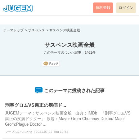
[pear_error: message="Success" code=0 mode=return level=notice
prefix="" info=""]
無料登録
ログイン
テーマトップ
サスペンス
サスペンス映画全般
サスペンス映画全般
このテーマのついた記事：1461件
このテーマに投稿された記事
刑事グロムVS粛正の疾病ド...
JUGEMテーマ：サスペンス映画全般 出典：IMDb 「刑事グロムVS
粛正の疾病ドクター」 原題：Mayor Grom:Chumnay Doktor/ Major
Grom:Plague Doctor ...
マープルのつぶやき | 2021.07.22 Thu 10:52