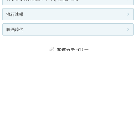
流行速報
映画時代
関連カテゴリー
総合
邦画
洋画
韓流
アニメ
アクション
SF
ドキュメンタリー
恋愛/ロマンス
コメディ
サスペンス
ファンタジー
歴史
短編
オムニバス
ミュージカル
西部劇
ホラー
ロードムービー
その他
お題