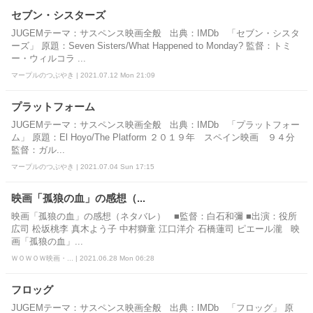
セブン・シスターズ
JUGEMテーマ：サスペンス映画全般 出典：IMDb 「セブン・シスタ
ーズ」 原題：Seven Sisters/What Happened to Monday? 監督：トミ
ー・ウィルコラ ...
マープルのつぶやき | 2021.07.12 Mon 21:09
プラットフォーム
JUGEMテーマ：サスペンス映画全般 出典：IMDb 「プラットフォー
ム」 原題：El Hoyo/The Platform ２０１９年 スペイン映画 ９４分
監督：ガル...
マープルのつぶやき | 2021.07.04 Sun 17:15
映画「孤狼の血」の感想（...
映画「孤狼の血」の感想（ネタバレ） ■監督：白石和彌 ■出演：役所
広司 松坂桃李 真木よう子 中村獅童 江口洋介 石橋蓮司 ピエール瀧 映
画「孤狼の血」...
ＷＯＷＯＷ映画・... | 2021.06.28 Mon 06:28
フロッグ
JUGEMテーマ：サスペンス映画全般 出典：IMDb 「フロッグ」 原