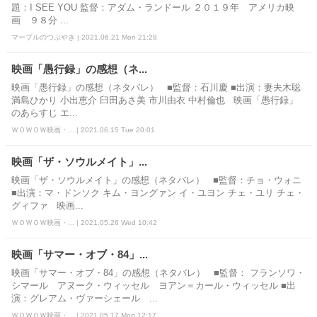
題：I SEE YOU 監督：アダム・ランドール ２０１９年 アメリカ映
画 ９８分 ...
マープルのつぶやき | 2021.06.21 Mon 21:28
映画「愚行録」の感想（ネ...
映画「愚行録」の感想（ネタバレ） ■監督：石川慶 ■出演：妻夫木聡
満島ひかり 小出恵介 臼田あさ美 市川由衣 中村倫也 映画「愚行録」
のあらすじ エ...
ＷＯＷＯＷ映画・... | 2021.06.15 Tue 20:01
映画「ザ・ソウルメイト」...
映画「ザ・ソウルメイト」の感想（ネタバレ） ■監督：チョ・ウォニ
■出演：マ・ドンソク キム・ヨングァン イ・ユヨン チェ・ユリ チェ・
グィファ 映画...
ＷＯＷＯＷ映画・... | 2021.05.26 Wed 10:42
映画「サマー・オブ・84」...
映画「サマー・オブ・84」の感想（ネタバレ） ■監督： フランソワ・
シマール アヌーク・ウィッセル ヨアン＝カール・ウィッセル ■出
演：グレアム・ヴァーシェール ...
ＷＯＷＯＷ映画・... | 2021.05.17 Mon 12:17