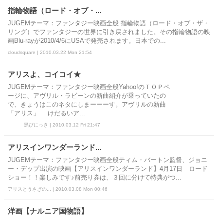
指輪物語（ロード・オブ・...
JUGEMテーマ：ファンタジー映画全般 指輪物語（ロード・オブ・ザ・
リング）でファンタジーの世界に引き戻されました。その指輪物語の映
画Blu-rayが2010/4/6にUSAで発売されます。日本での...
cloudsquare | 2010.03.22 Mon 21:54
アリスよ、コイコイ★
JUGEMテーマ：ファンタジー映画全般Yahoo!のＴＯＰペ
ージに、アヴリル・ラビーンの新曲紹介が乗っていたの
で、きょうはこのネタにしまーーーす。アヴリルの新曲
「アリス」 けだるいア...
黒ぴにっき | 2010.03.12 Fri 21:47
アリスインワンダーランド...
JUGEMテーマ：ファンタジー映画全般ティム・バートン監督、ジョニ
ー・デップ出演の映画【アリスインワンダーランド】4月17日 ロード
ショー！！楽しみです♪前売り券は、３回に分けて特典がつ...
アリスとうさぎの... | 2010.03.08 Mon 00:46
洋画【ナルニア国物語】