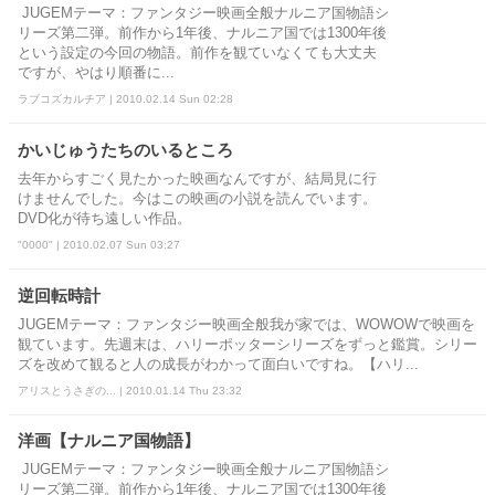
JUGEMテーマ：ファンタジー映画全般ナルニア国物語シ
リーズ第二弾。前作から1年後、ナルニア国では1300年後
という設定の今回の物語。前作を観ていなくても大丈夫
ですが、やはり順番に...
ラブコズカルチア | 2010.02.14 Sun 02:28
かいじゅうたちのいるところ
去年からすごく見たかった映画なんですが、結局見に行
けませんでした。今はこの映画の小説を読んでいます。
DVD化が待ち遠しい作品。
"0000" | 2010.02.07 Sun 03:27
逆回転時計
JUGEMテーマ：ファンタジー映画全般我が家では、WOWOWで映画を
観ています。先週末は、ハリーポッターシリーズをずっと鑑賞。シリー
ズを改めて観ると人の成長がわかって面白いですね。【ハリ...
アリスとうさぎの... | 2010.01.14 Thu 23:32
洋画【ナルニア国物語】
JUGEMテーマ：ファンタジー映画全般ナルニア国物語シ
リーズ第二弾。前作から1年後、ナルニア国では1300年後