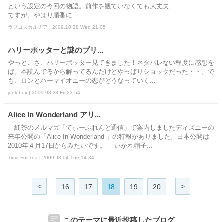
という設定の今回の物語。前作を観ていなくても大丈夫
ですが、やはり順番に...
ラブコズカルチア | 2009.10.28 Wed 21:05
ハリーポッターと謎のプリ...
やっとこさ、ハリーポッター見てきました！ネタバレない程度に感想を
ば。本読んでるから解ってるんだけどやっぱりショックだった・・。で
も、ロンとハーマイオニーの恋がどうなっていく...
junk box | 2009.08.28 Fri 23:54
Alice In Wonderland アリ...
紅茶のメルマガ「てぃーふれんど通信」で案内しましたディズニーの
来年公開の「Alice In Wonderland 」の特報がありました。日本公開は
2010年４月17日からみたいです。 いかれ帽子...
Time For Tea | 2009.08.04 Tue 14:34
<
>
16
17
18
19
20
このテーマに最近投稿したブログ