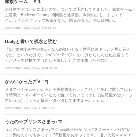
家族ゲーム ＃１
お仕事でおつかいに出たので、ついでに予約してきました。家族ゲーム
主題歌「Endless Game」初回盤と通常盤。今回の曲も、すごくイ
イ.｡.：＊☆サクラップあるかなぁ。踊るかなぁ。今日は朝か...
Once Again | 2013.04.18 Thu 01:32
Dailyと書いて残念と読む
『ST 警視庁科学特捜班』なんの疑いもなく勝手に連ドラだと思い込ん
でた。というわけで、ｺﾝﾊﾞﾝ(∩･∇･∩)ﾜｧｰのっけからなんだねと言って
くださって結構です（むしろ優しい）この衝撃（ただの勘...
Once Again | 2013.04.17 Wed 01:46
かわいかった(*´∀｀*)
ＶＳスペシャルとかいろいろ感想書きたいとこだけどあれに関してはも
う時間とエネルギーがいるので置いておいて（そして結局書かない、っ
ていうね）ちょっと最近バタバタしてますよーε=ε=ε=ε...
Once Again | 2013.04.11 Thu 00:27
うたの☆プリンスさまっ♪マ...
うたの☆プリンスさまっ♪マジlove2000%がついにスタート～♪ヽ('∀'*)ﾉ
ニコ動なんかでもさっそくOP動画があがってます。 凄い人気ｗｗｗ ↑