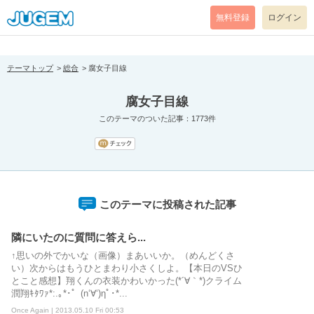
[pear_error: message="Success" code=0 mode=return level=notice
prefix="" info=""]
無料登録
ログイン
テーマトップ
総合
腐女子目線
腐女子目線
このテーマのついた記事：1773件
このテーマに投稿された記事
隣にいたのに質問に答えら...
↑思いの外でかいな（画像）まあいいか。（めんどくさ
い）次からはもうひとまわり小さくしよ。【本日のVSひ
とこと感想】翔くんの衣装かわいかった(*´∀｀*)クライム
潤翔ｷﾀﾜｧ*:.｡*･゜(n‘∀‘)ηﾟ･*...
Once Again | 2013.05.10 Fri 00:53