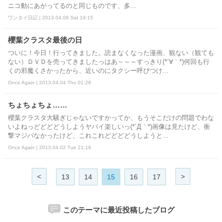
ニコ動にあがってるのと同じものです、多...
ワンタイ日記 | 2013.04.06 Sat 19:15
櫻葉クラスタ最後の日
ついに！今日！行ってきました。読まなくなった漫画、観ない（観ても
ない）ＤＶＤを売ってきましたっはあ～～～すっきり(*´∀｀*)何回も行
くの邪魔くさかったから、近いのにタクシー呼びつけ...
Once Again | 2013.04.04 Thu 01:26
ちょちょちょ……
櫻葉クラスタ大騒ぎじゃないですかってか、もうそこだけの問題でわな
いよねっどどどどうしようヤバイ楽しいっ(*´Д｀*)画像は見たけど、衝
撃マジパなかったけど、これこれどどどどうしようと...
Once Again | 2013.04.02 Tue 21:16
<
>
13
14
15
16
17
このテーマに最近投稿したブログ