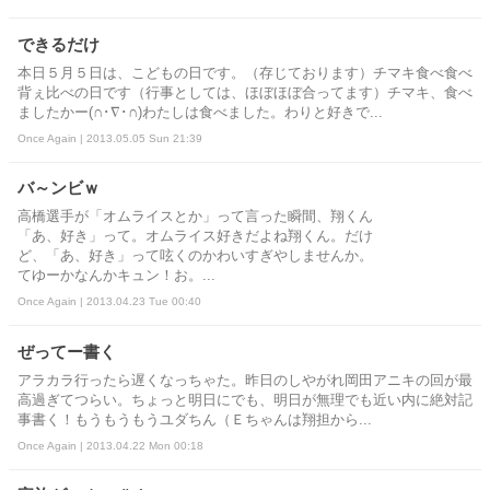
できるだけ
本日５月５日は、こどもの日です。（存じております）チマキ食べ食べ
背ぇ比べの日です（行事としては、ほぼほぼ合ってます）チマキ、食べ
ましたかー(∩･∇･∩)わたしは食べました。わりと好きで...
Once Again | 2013.05.05 Sun 21:39
バ～ンビｗ
高橋選手が「オムライスとか」って言った瞬間、翔くん
「あ、好き」って。オムライス好きだよね翔くん。だけ
ど、「あ、好き」って呟くのかわいすぎやしませんか。
てゆーかなんかキュン！お。...
Once Again | 2013.04.23 Tue 00:40
ぜってー書く
アラカラ行ったら遅くなっちゃた。昨日のしやがれ岡田アニキの回が最
高過ぎてつらい。ちょっと明日にでも、明日が無理でも近い内に絶対記
事書く！もうもうもうユダちん（Ｅちゃんは翔担から...
Once Again | 2013.04.22 Mon 00:18