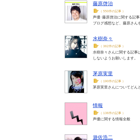
藤原啓治
（
550件の記事
）
声優･藤原啓治に関する記事な
ブログ感想など、藤原さん
水樹奈々
（
362件の記事
）
水樹奈々さんに関する記事
しないようお願いします。
茅原実里
（
190件の記事
）
茅原実里さんについてどんどん
情報
（
136件の記事
）
声優に関する情報全般
遊佐浩二