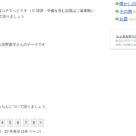
懐かし
コチラへどうぞ （※ 誹謗・中傷を含む話題はご遠慮願い
その他
(
て語りましょう
お題
(10
レンタルサーバー
あなたのクリ
る宮野真守さんのテーマです
200.71G
っちんについて語りましょう。
4
5
6
7
8
>
 - 10 件表示 (1/8 ページ)