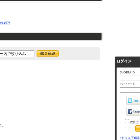
e/c197/
JUGEM ID
パスワード
次回か
と。
»セキュア(SS