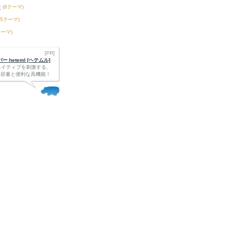
の
(8テーマ)
65テーマ)
テーマ)
[PR]
 heteml [ヘテムル]
エイティブを刺激する、
Bの大容量と便利な高機能！