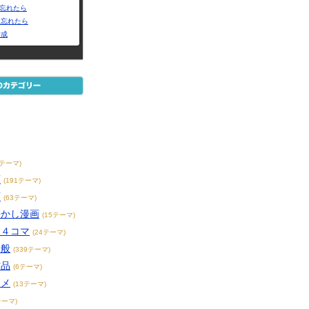
Dを忘れたら
を忘れたら
作成
メ
3テーマ)
画
(191テーマ)
画
(63テーマ)
懐かし漫画
(15テーマ)
・４コマ
(24テーマ)
全般
(339テーマ)
作品
(6テーマ)
ニメ
(13テーマ)
テーマ)