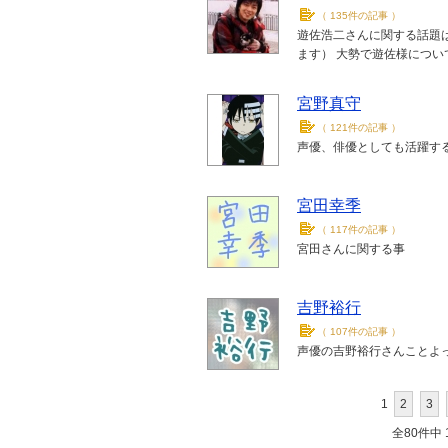
（
135件の記事
）
遊佐浩二さんに関する話題は
ます） 大勢で遊佐様につい
宮野真守
（
121件の記事
）
声優、俳優としても活躍す
宮田幸季
（
117件の記事
）
宮田さんに関する事
吉野裕行
（
107件の記事
）
声優の吉野裕行さんことよ
1
2
3
全80件中 1