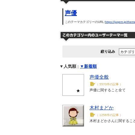
声優
このテーマカテゴリーのURL:
https://jugem.jp/them
絞り込み
▼人気順
▼新着順
｜
声優全般
（
5570件の記事
）
声優に関すること全て
木村まどか
（
1256件の記事
）
木村まどかさんに関するこ