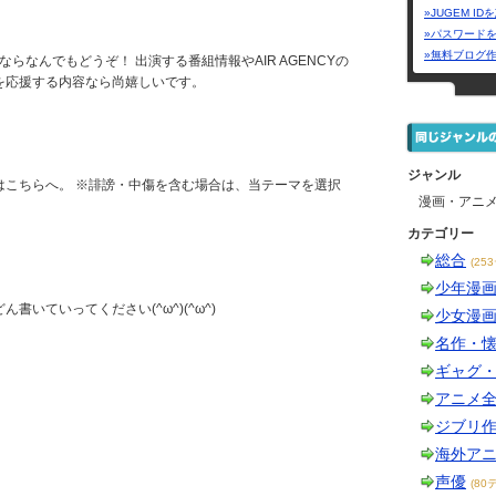
»JUGEM I
»パスワード
»無料ブログ
らなんでもどうぞ！ 出演する番組情報やAIR AGENCYの
を応援する内容なら尚嬉しいです。
ジャンル
はこちらへ。 ※誹謗・中傷を含む場合は、当テーマを選択
漫画・アニ
カテゴリー
総合
(25
少年漫
書いていってください(^ω^)(^ω^)
少女漫
名作・
ギャグ
アニメ
ジブリ
海外ア
声優
(80