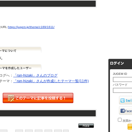
URL:
https://jugem.jp/theme/c189/1611/
ん
JUGEM ID
ログへ：
「ran-hizaki」さんのブログ
テーマ：
「ran-hizaki」さんが作成したテーマ一覧(11件)
パスワード
次回か