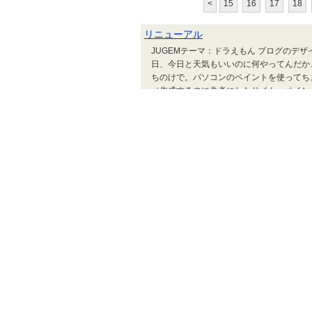
<
15
16
17
18
リニューアル
JUGEMテーマ：ドラえもん ブログのデ
日、今日と天気もいいのに何やってんだか
ちのけで。パソコンのペイントを使ってち
（作成するのに参考にしたサイト→ペイン
から当直。そろそろ準備しないといけない
人気キャラ大集合、藤
画像お借りしています。
キャラクターズ」が発売
のローソンで！！ 【A
二雄キャラクターズオリ
ぅ～ｗ 【B賞】 約45
もん」をロゴマーク化し
顔を模った約40cm...
おめでとう