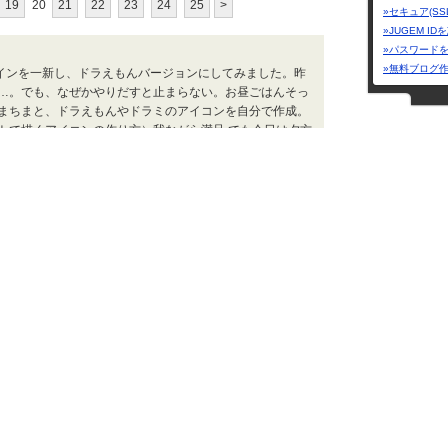
19
20
21
22
23
24
25
>
»セキュア(SS
»JUGEM I
»パスワード
»無料ブログ
ザインを一新し、ドラえもんバージョンにしてみました。昨
…。でも、なぜかやりだすと止まらない。お昼ごはんそっ
まちまと、ドラえもんやドラミのアイコンを自分で作成。
トで描くアイコンの作り方）我ながら満足 でも今日は夕方
なぁ。。。
新米主婦 Tomominの小部屋 | 2010.06.06 Sun 14:31
久米詔子の日
くじらいだー@の
君がいて僕が
子・F・不二雄の一番くじが登場！
誰かの…ひと
 6月中旬にバンプレストから 「一番くじ 藤子・F・不二雄
mitolier :: 
されまぁ～～す。 価格は1回500円。 一部店舗を除く全国
賞】 藤子キャラが文字盤に集合する置き時計 「藤子・F・不
ジナルクロック」 なんだかなだぎさんのあの時計思い出す
cmの巨大な「どらやきクッション」 クッションには「ドラえ
ジャンル
た 焼印がデザインされています♪ 【C賞】 パーマン1号の
漫画・アニ
カテゴリー
*rena* room ～コスメ・腕時計～ | 2010.05.16 Sun 14:22
総合
(25
少年漫