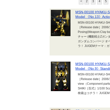
<
2
3
4
5
MSN-00100 HYAKU-SH
Model 《No.13》Action
MSN-00100 HYAKU-SHIK
［Release date］2006/1
Posing(Weapon:Clay
チャー (機動戦士Zガン
ガンダムコンバージ オ
ラ！ JUGEMテーマ：
MSN-00100 HYAKU-SH
Model 《No.9》Standin
MSN-00100 HYAKU-SHIK
［Release date］2006/
view（Component parts
SHIKI［百式］1/100 Sc
検索はコチラ！ JUGE