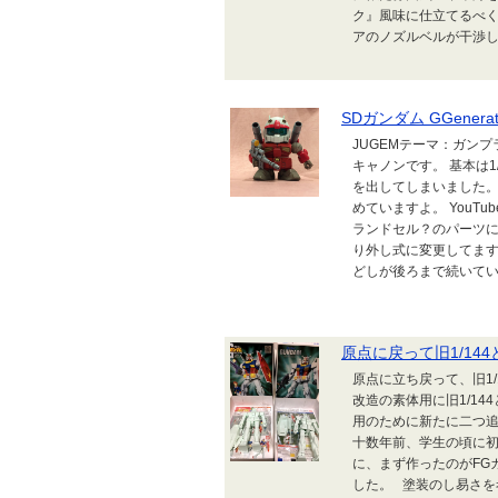
ク』風味に仕立てるべく
アのノズルベルが干渉して
SDガンダム GGenera
JUGEMテーマ：ガンプラ 
キャノンです。 基本は1
を出してしまいました。
めていますよ。 YouT
ランドセル？のパーツに
り外し式に変更してます
どしが後ろまで続いている
原点に戻って旧1/14
原点に立ち戻って、旧1
改造の素体用に旧1/1
用のために新たに二つ
十数年前、学生の頃に
に、まず作ったのがFG
した。 塗装のし易さ