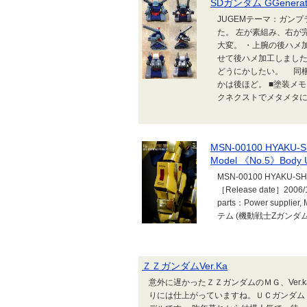
SDガンダム GGenera
JUGEMテーマ：ガン
た。 左が素組み、右が
大変。 ・上腕の後ハ
せて後ハメ加工しまし
どうにかしたい。 同
かは後ほど。 ■塗装メ
クネクストでメタメタに..
MSN-00100 HYAKU-SH
Model 《No.5》Body U
MSN-00100 HYAKU-SHIK
［Release date］2006/
parts：Power supplie
テム (機動戦士Zガンダム
ＺＺガンダムVer.Ka
意外に遅かったＺＺガンダムのＭＧ、Ver
りには仕上がっていますね。ＵＣガンダム