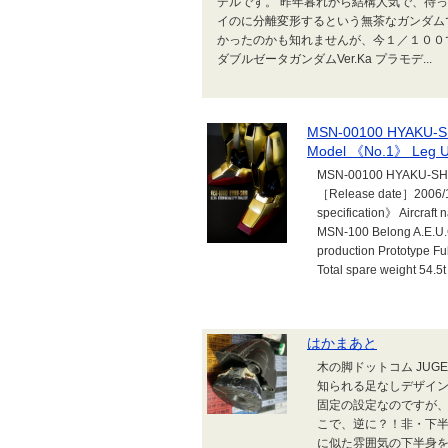
デルです。 昨年暮れから結構人気で、待
イのに分離変形するという無茶なガンダム
かったのかも知れませんが、今１／１００で観
ダブルゼータガンダムVer.Ka プラモデ...
MSN-00100 HYAKU-SH
Model 《No.1》 Leg U
MSN-00100 HYAKU-SHIK
［Release date］2006/1
specification》 Aircraf
MSN-100 Belong A.E.U
production Prototype Fu
Total spare weight 54.5t
はかまあと
木の脚ドットコム JU
知られる足なしデザイ
固定の設定なのですが
こで、逆に？！非・下
に似た雰囲気の下半身