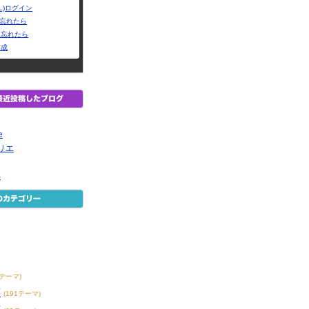
L)ログイン
Dを忘れたら
を忘れたら
作成
e
ミトリエ
B
メ
3テーマ)
画
(191テーマ)