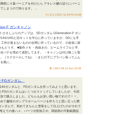
脚部に４基バーニアを付けたら アキレス腱の辺りにバーニ
しまうので抉ります。 ...
J L G 2 | 2017.11.03 Fri 13:48
tion-F ガンキャノン
ひさしぶりのアップは、SDガンダム GGeneration-F ガン
/144のHGと旧キットを中心に作っていますが、SDにも手
 工作が進まないものの合間に作っているので、小改造に留
ubeもどうぞ。 ■製作メモ ・肉抜きの、ビームライフルと手、
光パテを埋めて成型してます。 ・キャノンは付け根ごと取
。（スクロールしてね） ・またの下にプラバン張ってふん
風に...
青 | 2017.09.10 Sun 22:58
4とFGガンダム。
/144ガンダムと、FGガンダムを作ってみようと思います。
44とFGのガンダムはいくつかストックしていましたが、今回
追加で購入しました。どちらもお安い買い物ですので＾＾。
初めて趣味のガンプラホームページを作ろうと思い立った際
ガンダムで、初めてきちんと塗装をして仕上げたのがそれで
を考えての後ハメ、パーツ分割加工や、関節部の可動範囲拡