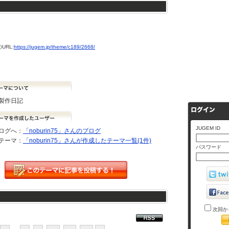
URL:
https://jugem.jp/theme/c189/2668/
製作日記
JUGEM ID
ログへ：
「noburin75」さんのブログ
テーマ：
「noburin75」さんが作成したテーマ一覧(1件)
パスワード
次回か