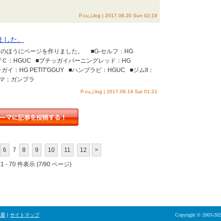
P.cuぶlog | 2017.08.20 Sun 02:19
ました。
e』のほうにページを作りました。 ■G-セルフ：HG
 G ■ガザＣ：HGUC ■プチッガイバーニングレッド：HG
ッガイ：HG PETIT'GGUY ■ハンブラビ：HGUC ■ジムII：
ーマ：ガンプラ
P.cuぶlog | 2017.08.19 Sat 01:21
6
7
8
9
10
11
12
>
 - 70 件表示 (7/90 ページ)
概要
|
サイトマップ
Copyright © 2003-