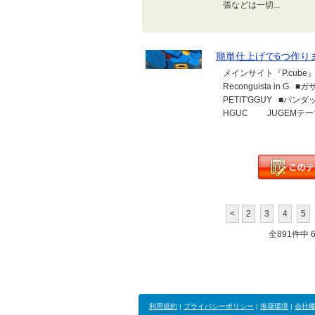
張などは一切...
簡単仕上げで6つ作り
メインサイト『P.cub
Reconguista in
PETIT'GGUY ■パンダ
HGUC JUGEMテ
<
2
3
4
5
全891件中 61
利用規約
|
プライバシーポリシー
|
推奨環境
|
会社