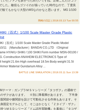
っていたファンも多かったみたいですね。正味こんだけゴツ
でした。敵役もゴツイのが揃っていた時代なので、丁度良
てもかなり大型のMSなのかなと思います。 MG 1/100
岡崎の日記 | 2018.03.13 Tue 00:55
IKI［百式］1/100 Scale Master Grade Plastic
nit
I［百式］1/100 Scale Master Grade Plastic Model
0/11 ［Manufacturer］BANDAI CO.,LTD 《Original
t name HYAKU-SHIKI / 100 SHIKI Form number MSN-00100 /
.G. Construction ANAHEIM ELECTRONICS Type of
ll height 21.6m High overhead 18.5m Body weight 31.5t
 Armor Material Gundarium Alloy ...
BATTLE LINE SIMULATION | 2018.03.11 Sun 13:39
GEMテーマ：ガンプラＭＳＶシリーズ『タコザク』の通称で
ンのザクがあります。 ※別に降着脚があります。 下半身
、股関節や膝関節を設けて可動化させる作例もあります。そ
半身固定モデルとして、そこはかとなく『Ｚタイプ・ザク』
を持つＭＳＤシリーズ『ドム試作実験機』を素体に『タコザ