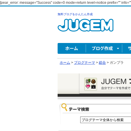
[pear_error: message="Success" code=0 mode=return level=notice prefix="" info=""
無料ブログをかんたん作成
ホーム
>
ブログテーマ
>
総合
>
ガンプラ