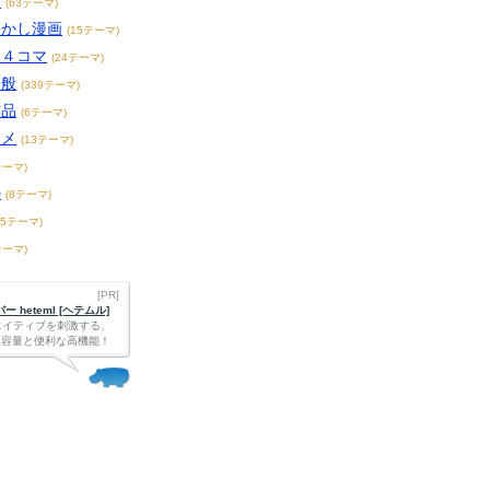
画
(63テーマ)
懐かし漫画
(15テーマ)
・４コマ
(24テーマ)
全般
(339テーマ)
作品
(6テーマ)
ニメ
(13テーマ)
テーマ)
の
(8テーマ)
65テーマ)
テーマ)
[PR]
 heteml [ヘテムル]
エイティブを刺激する、
Bの大容量と便利な高機能！