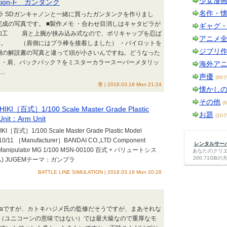
少女漫
tion-F ガンタンク
名作・
プラ SDガンキャノンと一緒に買ったガンタンクを作りまし
完成の写真です。 ■製作メモ ・合わせ目消しはキャタピラが
ギャグ
メ加工 肩と上腕が挟み込み式なので、ポリキャップを忍ば
アニメ
た。 （肩側にはプラ棒を接着しました） ・パイロットを
ジブリ
梱の解説書の写真と違って頭が小さいんですね。どうなった
モ ・肩、バックパック？をミスターカラースーパーメタリッ
海外ア
.
声優
(80
青 | 2018.03.19 Mon 21:24
懐かし
その他
(
IKI［百式］1/100 Scale Master Grade Plastic
お題
(10
nit：Arm Unit
I［百式］1/100 Scale Master Grade Plastic Model
10/11 ［Manufacturer］BANDAI CO.,LTD Component
レンタルサーバー
r, Manipulator MG 1/100 MSN-00100 百式 + バリュートシス
あなたのクリ
200.71G
) JUGEMテーマ：ガンプラ
BATTLE LINE SIMULATION | 2018.03.19 Mon 20:28
.kaですが、カトキハジメ氏の監修だそうですが、まあそれな
（ユニコーンの意味ではない）では最大級なので重厚なモ