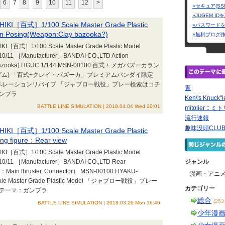
6
7
8
9
10
11
12
>
»セキュア(SS
»JUGEM I
IKI［百式］1/100 Scale Master Grade Plastic
»パスワード
 Posing(Weapon:Clay bazooka?)
»無料ブログ
I［百式］1/100 Scale Master Grade Plastic Model
0/11 ［Manufacturer］BANDAI CO.,LTD Action
 bazooka) HGUC 1/144 MSN-00100 百式 + メガバズーカラン
ダム) 「百式+クレイ・バズーカ」プレミアムバンダイ限定
ペレーションリバイブ 「ジャブロー戦役」プレー検索はコチ
青
ガンプラ
Ken\'s Knuck"l
BATTLE LINE SIMULATION | 2018.04.04 Wed 20:01
mitolier :: 
流行速報
趣味没頭CLU
IKI［百式］1/100 Scale Master Grade Plastic
g figure：Rear view
I［百式］1/100 Scale Master Grade Plastic Model
10/11 ［Manufacturer］BANDAI CO.,LTD Rear
ジャンル
：Main thruster, Connector） MSN-00100 HYAKU-
漫画・アニ
ale Master Grade Plastic Model 「ジャブロー戦役」プレー
カテゴリー
Mテーマ：ガンプラ
総合
(25
BATTLE LINE SIMULATION | 2018.03.26 Mon 16:46
少年漫