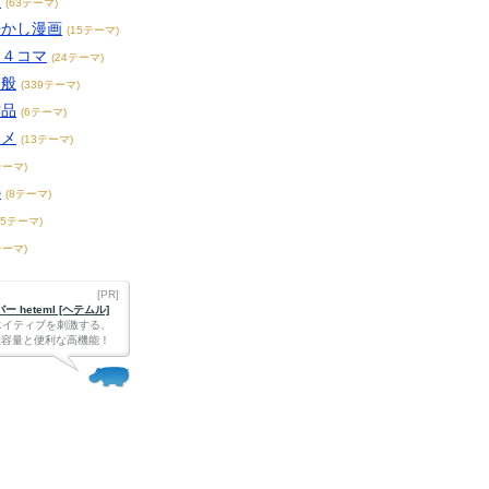
画
(63テーマ)
懐かし漫画
(15テーマ)
・４コマ
(24テーマ)
全般
(339テーマ)
作品
(6テーマ)
ニメ
(13テーマ)
テーマ)
の
(8テーマ)
65テーマ)
テーマ)
[PR]
 heteml [ヘテムル]
エイティブを刺激する、
Bの大容量と便利な高機能！