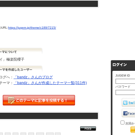
URL:
https://jugem.jp/theme/c189/7215/
イ」極楽院櫻子
JUGEM ID
ログへ：
「bandz」さんのブログ
テーマ：
「bandz」さんが作成したテーマ一覧(311件)
パスワード
次回か