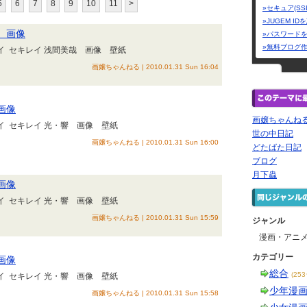
5
6
7
8
9
10
11
>
»セキュア(SS
»JUGEM I
 画像
»パスワード
»無料ブログ
イ セキレイ 浅間美哉 画像 壁紙
画嬢ちゃんねる | 2010.01.31 Sun 16:04
画像
画嬢ちゃんね
イ セキレイ 光・響 画像 壁紙
世の中日記
画嬢ちゃんねる | 2010.01.31 Sun 16:00
どたばた日記
ブログ
月下蟲
画像
イ セキレイ 光・響 画像 壁紙
画嬢ちゃんねる | 2010.01.31 Sun 15:59
ジャンル
漫画・アニ
カテゴリー
画像
総合
(25
イ セキレイ 光・響 画像 壁紙
少年漫
画嬢ちゃんねる | 2010.01.31 Sun 15:58