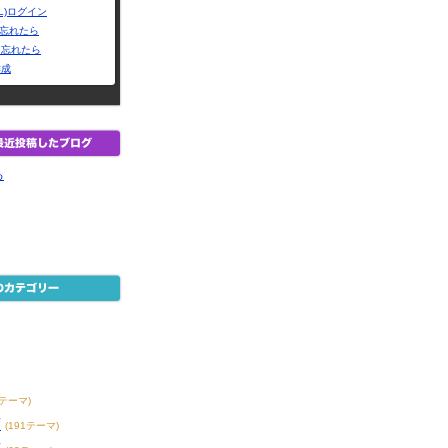
L)ログイン
Dを忘れたら
を忘れたら
作成
る
メ
3テーマ)
画
(191テーマ)