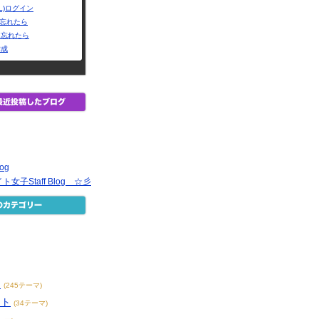
L)ログイン
Dを忘れたら
を忘れたら
作成
log
女子Staff Blog ☆彡
ト
ス
(245テーマ)
イト
(34テーマ)