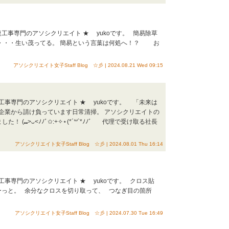
復工事専門のアソシクリエイト ★ yukoです。 簡易除草
・・・生い茂ってる。 簡易という言葉は何処へ！？ お
アソシクリエイト女子Staff Blog ☆彡 | 2024.08.21 Wed 09:15
復工事専門のアソシクリエイト ★ yukoです。 「未来は
企業から請け負っています日常清掃。 アソシクリエイトの
(⑉>ᴗ<ﾉﾉﾞ✩:+✧︎⋆(*´꒳`*ﾉﾉﾞ 代理で受け取る社長
アソシクリエイト女子Staff Blog ☆彡 | 2024.08.01 Thu 16:14
復工事専門のアソシクリエイト ★ yukoです。 クロス貼
ーっと。 余分なクロスを切り取って、 つなぎ目の箇所
。
アソシクリエイト女子Staff Blog ☆彡 | 2024.07.30 Tue 16:49