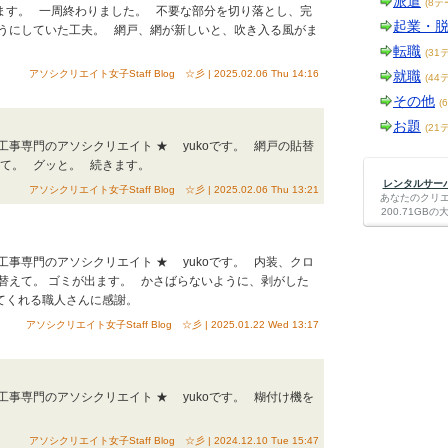
派遣
(8テ
ます。 一周終わりました。 不要な部分を切り落とし、完
起業・
ようにしていた工夫。 網戸、網が新しいと、吹き入る風がま
転職
(31
アソシクリエイト女子Staff Blog ☆彡 | 2025.02.06 Thu 14:16
就職
(44
その他
(
お題
(21
復工事専門のアソシクリエイト ★ yukoです。 網戸の貼替
て。 グッと。 続きます。
レンタルサーバー
アソシクリエイト女子Staff Blog ☆彡 | 2025.02.06 Thu 13:21
あなたのクリ
200.71G
復工事専門のアソシクリエイト ★ yukoです。 内装、クロ
替えて。 ゴミが出ます。 かさばらないように、剥がした
てくれる職人さんに感謝。
アソシクリエイト女子Staff Blog ☆彡 | 2025.01.22 Wed 13:17
復工事専門のアソシクリエイト ★ yukoです。 糊付け機を
アソシクリエイト女子Staff Blog ☆彡 | 2024.12.10 Tue 15:47