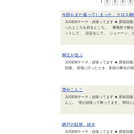
1
2
3
4
5
今回もまた撮ってしまった、クロス糊
JUGEMテーマ：頑張ってます ★ 原状
ったところを切るところ。 事務所で糊を
ットして、 設定をして、 シューーッ、
脚立が並ぶ
JUGEMテーマ：頑張ってます ★ 原状回
回復。 現場に行ったとき、影絵の舞台の
雪やこんこ
JUGEMテーマ：頑張ってます ★ 原状回
んこ。 雪が頑張って降ってます。 明日
網戸の貼替、続き
JUGEMテーマ：頑張ってます ★ 原状回