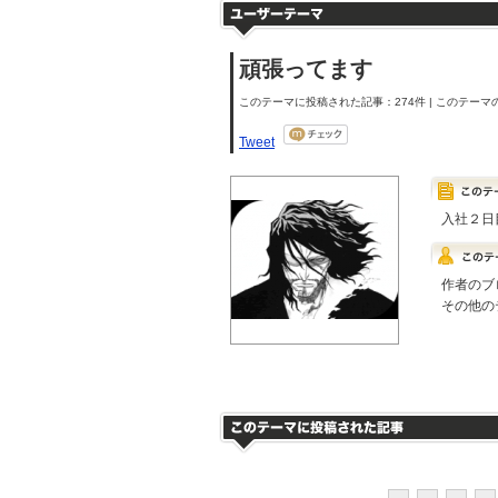
頑張ってます
このテーマに投稿された記事：274件 | このテーマの
Tweet
入社２日
作者のブ
その他の