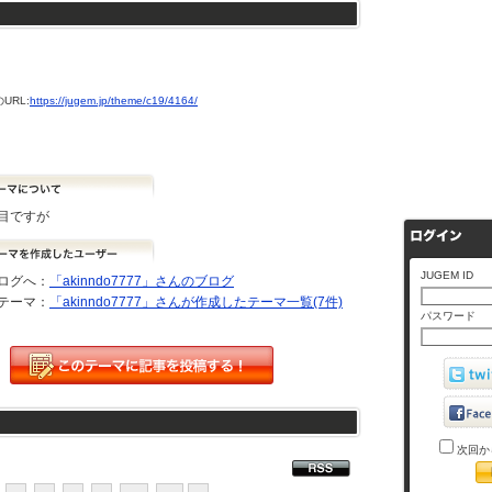
URL:
https://jugem.jp/theme/c19/4164/
目ですが
JUGEM ID
ログへ：
「akinndo7777」さんのブログ
テーマ：
「akinndo7777」さんが作成したテーマ一覧(7件)
パスワード
次回か