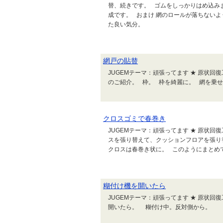
替、続きです。 ゴムをしっかりはめ込み
成です。 おまけ 網のロールが落ちない
た良い気分。
網戸の貼替
JUGEMテーマ：頑張ってます ★ 原状回
のご紹介。 枠。 枠を綺麗に。 網を乗せ
クロスゴミで春巻き
JUGEMテーマ：頑張ってます ★ 原状回
スを張り替えて、クッションフロアを張り
クロスは春巻き状に。 このようにまとめ
糊付け機を開いたら
JUGEMテーマ：頑張ってます ★ 原状回
開いたら。 糊付け中。反対側から。