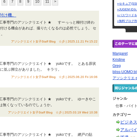
6
7
8
9
10
11
>
»セキュア(SS
»JUGEM I
付け機。
»パスワード
»無料ブログ
回復工事専門のアソシクリエイト ★ すーっっと糊付け終わ
付ける機会があれば、撮りたくなるのは必然でしょう。 セ
と。
アソシクリエイト女子Staff Blog ☆彡 | 2025.11.21 Fri 15:22
Margaret
Kristine
復工事専門のアソシクリエイト ★ yukoです。 とある原状
Greg
様に並ぶ脚立がありました。 キラリ。
bliss-UOMO b
アソシクリエイト女子Staff Blog ☆彡 | 2025.06.20 Fri 16:06
アソシクリエイト
ジャンル
復工事専門のアソシクリエイト ★ yukoです。 ゆーきやこ
には無くなっているのでしょうか。
仕事・バイ
アソシクリエイト女子Staff Blog ☆彡 | 2025.03.19 Wed 10:38
カテゴリー
ビジネ
アルバ
復工事専門のアソシクリエイト ★ yukoです。 網戸の貼