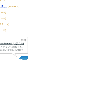
ーマ)
脱サラ
(51テーマ)
テーマ)
テーマ)
61テーマ)
テーマ)
[PR]
 heteml [ヘテムル]
エイティブを刺激する、
Bの大容量と便利な高機能！