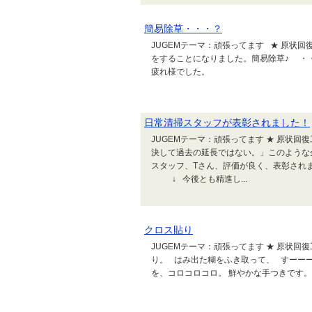
簡易除草・・・？
JUGEMテーマ：頑張ってます ★ 原状回
をすることになりました。簡易除草♪ ・
疲れ様でした。
日常清掃スタッフが表彰されました！
JUGEMテーマ：頑張ってます ★ 原状回
決して過去の延長ではない。」このような
スタッフ、Tさん、評価が良く、表彰されました！ 
↓ 今後とも精進し...
クロス貼り
JUGEMテーマ：頑張ってます ★ 原状回
り。 はみ出た糊をふき取って、 すーー
を、コロコロコロ。 鮮やかな手つきです