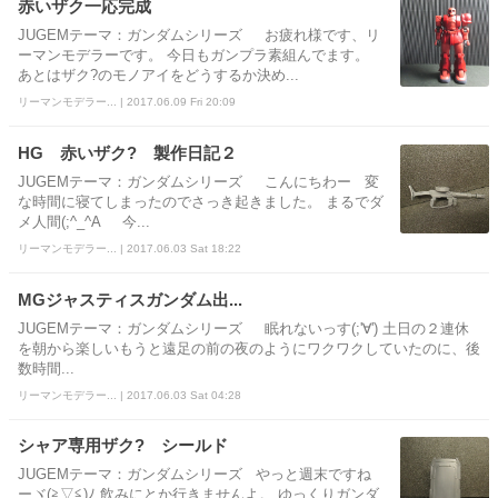
赤いザク一応完成
JUGEMテーマ：ガンダムシリーズ お疲れ様です、リ
ーマンモデラーです。 今日もガンプラ素組んでます。
あとはザク?のモノアイをどうするか決め...
リーマンモデラー... | 2017.06.09 Fri 20:09
HG 赤いザク? 製作日記２
JUGEMテーマ：ガンダムシリーズ こんにちわー 変
な時間に寝てしまったのでさっき起きました。 まるでダ
メ人間(;^_^A 今...
リーマンモデラー... | 2017.06.03 Sat 18:22
MGジャスティスガンダム出...
JUGEMテーマ：ガンダムシリーズ 眠れないっす(;'∀') 土日の２連休
を朝から楽しいもうと遠足の前の夜のようにワクワクしていたのに、後
数時間...
リーマンモデラー... | 2017.06.03 Sat 04:28
シャア専用ザク? シールド
JUGEMテーマ：ガンダムシリーズ やっと週末ですね
ーヾ(≧▽≦)ﾉ 飲みにとか行きませんよ。 ゆっくりガンダ