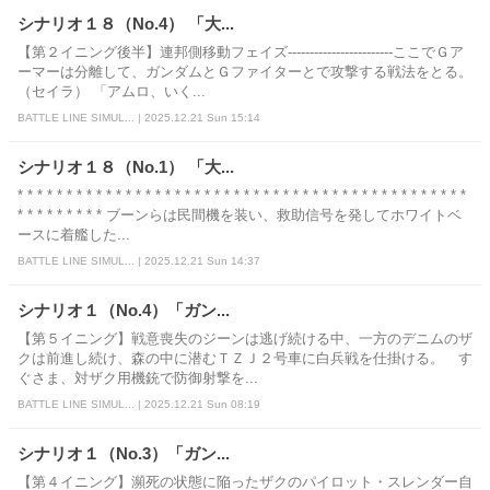
シナリオ１８（No.4） 「大...
【第２イニング後半】連邦側移動フェイズ------------------------ここでＧア
ーマーは分離して、ガンダムとＧファイターとで攻撃する戦法をとる。
（セイラ） 「アムロ、いく...
BATTLE LINE SIMUL... | 2025.12.21 Sun 15:14
シナリオ１８（No.1） 「大...
* * * * * * * * * * * * * * * * * * * * * * * * * * * * * * * * * * * * * * * * * * * * * *
* * * * * * * * * ブーンらは民間機を装い、救助信号を発してホワイトベ
ースに着艦した...
BATTLE LINE SIMUL... | 2025.12.21 Sun 14:37
シナリオ１（No.4）「ガン...
【第５イニング】戦意喪失のジーンは逃げ続ける中、一方のデニムのザ
クは前進し続け、森の中に潜むＴＺＪ２号車に白兵戦を仕掛ける。 す
ぐさま、対ザク用機銃で防御射撃を...
BATTLE LINE SIMUL... | 2025.12.21 Sun 08:19
シナリオ１（No.3）「ガン...
【第４イニング】瀕死の状態に陥ったザクのパイロット・スレンダー自