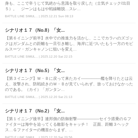
身も、ここで辛うじて気絶から意識を取り戻した（士気チェック/出目
５）。 ジーンはもはや戦線離脱…スレ...
BATTLE LINE SIMUL... | 2025.12.21 Sun 08:13
シナリオ１７（No.8）「女...
【第６イニング前半】水中での推進力を活かし、ここでカラハのズゴッ
クはガンダムとの距離を一旦引き離し、海岸に近づいたもう一方のモビ
ルスーツ・ガンキャノンに狙いを変え...
BATTLE LINE SIMUL... | 2025.12.20 Sat 22:15
シナリオ１７（No.5）「女...
【第３イニング】Ｗ・Ｂに戻って来たカイ----------------艦を降りたとは云
え、攻撃され、防戦続きのＷ・Ｂが見ていられず、放っておけなかった
のである。（カイ）「ガンタン...
BATTLE LINE SIMUL... | 2025.12.20 Sat 21:13
シナリオ１７（No.2）「女...
【第１イニング後半】連邦側の防御射撃------------------セイラ搭乗のＧフ
ァイターは海中を迫ってくる敵影をキャッチ！ 正面、距離３ヘック
ス…Ｇファイターの機首からまず、...
BATTLE LINE SIMUL... | 2025.12.20 Sat 20:56