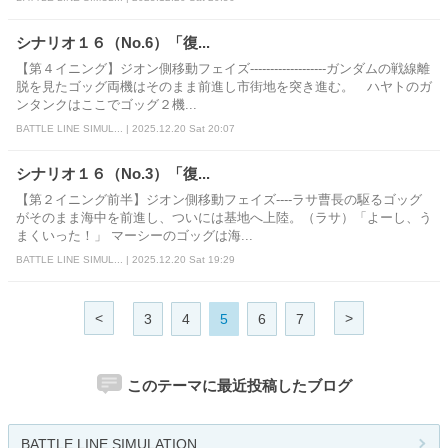
シナリオ１６（No.6）「復...
【第４イニング】ジオン側移動フェイズ-------------------ガンダムの戦線離
脱を見たゴッグ両機はそのまま前進し市街地を突き進む。 ハヤトのガ
ンタンクはここでゴッグ２機...
BATTLE LINE SIMUL... | 2025.12.20 Sat 20:07
シナリオ１６（No.3）「復...
【第２イニング前半】ジオン側移動フェイズ----ラサ曹長の駆るゴッグ
がそのまま海中を前進し、ついには基地へ上陸。（ラサ）「よーし、う
まくいった！」 マーシーのゴッグは海...
BATTLE LINE SIMUL... | 2025.12.20 Sat 19:29
<
>
3
4
5
6
7
このテーマに最近投稿したブログ
BATTLE LINE SIMULATION