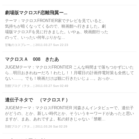
劇場版マクロスF恋離飛翼ー...
テーマ：マクロスFRONTIER家でテレビを見ていると、
気持ちが暗くなってくるので、映画館へ行きました。劇
場版マクロスFを見に行きました。いやぁ、映画館行った
のって、いったい何年ぶりかな...
甘亀のコスプレー... | 2011.03.27 Sun 22:23
マクロスＡ 008 きたあ
JUGEMテーマ：マクロスFRONTIER こんな時間まで落ちつかずにいた
ら…明日おきれねーだろ！わたし！！月曜日の計画停電対策も全然して
ない……。でも！映画だけは観に行きたいじょ…。おっか...
別館ブログ（ヲタ... | 2011.03.27 Sun 02:49
遺伝子ネタで （マクロスＦ）
JUGEMテーマ：マクロスFRONTIER 河森さんインタビューで、遺伝子
がどうの、とか、新しい時代とか、そういうキーワードがあったと思い
ますが、まあ、あれですよ。私の好きじゃない「禁断...
別館ブログ（ヲタ... | 2011.03.26 Sat 02:29