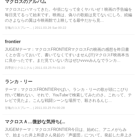
マクロスのアルバム
マクロスにハマってきた。今頃になって全くヤバいぜ！映画の予告編を
毎日見てるって始末です。映画は、偽りの歌姫は見てないにしろ、続編
のさよならの翼は今映画館で上映してる最中だから見...
甘亀のコスプレー... | 2011.03.26 Sat 00:22
frontier
JUGEMテーマ：マクロスFRONTIERマクロスFの映画の感想を昨日書
くとか言っておいて、書いてなくてすいません(汗)マクロスF映画本当
に良かったです。まだ見ていない方はぜひvvvvみんなでランカ...
四季折りクロニクル | 2011.03.25 Fri 01:20
ランカ・リー
テーマ：マクロスFRONTIERやばい。ランカ・リーの歌が頭にこびり
付いて離れない。それで、YouTubeで検索してみたのさ。これって、テ
レビで見たよ。こんな戦闘シーンな場所で、殺されるんじ...
甘亀のコスプレー... | 2011.03.25 Fri 00:28
マクロスＡ…微妙な気持ち(...
JUGEMテーマ：マクロスFRONTIER今日は、始めに、アニメがらみ
で、始まった井上和彦さん発起の「声援団」について。発起した井上さ