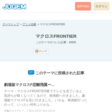
[pear_error: message="Success" code=0 mode=return level=notice
prefix="" info=""]
無料登録
ログイン
テーマトップ
アニメ全般
マクロスFRONTIER
マクロスFRONTIER
このテーマのついた記事：669件
このテーマに投稿された記事
劇場版マクロスF恋離飛翼ー...
テーマ：マクロスFRONTIER家でテレビを見ていると、
気持ちが暗くなってくるので、映画館へ行きました。劇
場版マクロスFを見に行きました。いやぁ、映画館行った
のって、いったい何年ぶりかな...
甘亀のコスプレー... | 2011.03.27 Sun 22:23