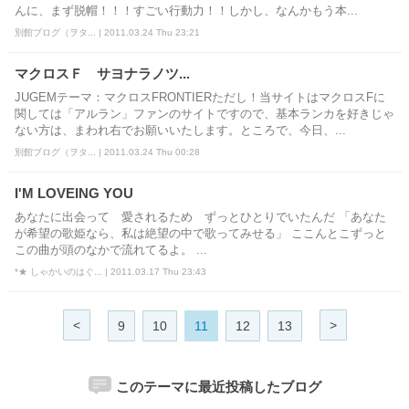
んに、まず脱帽！！！すごい行動力！！しかし、なんかもう本...
別館ブログ（ヲタ... | 2011.03.24 Thu 23:21
マクロスＦ サヨナラノツ...
JUGEMテーマ：マクロスFRONTIERただし！当サイトはマクロスFに
関しては「アルラン」ファンのサイトですので、基本ランカを好きじゃ
ない方は、まわれ右でお願いいたします。ところで、今日、...
別館ブログ（ヲタ... | 2011.03.24 Thu 00:28
I'M LOVEING YOU
あなたに出会って 愛されるため ずっとひとりでいたんだ 「あなた
が希望の歌姫なら、私は絶望の中で歌ってみせる」 ここんとこずっと
この曲が頭のなかで流れてるよ。 ...
*★ しゃかいのはぐ... | 2011.03.17 Thu 23:43
<
>
9
10
11
12
13
このテーマに最近投稿したブログ