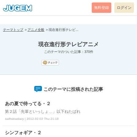
[pear_error: message="Success" code=0 mode=return level=notice
prefix="" info=""]
無料登録
ログイン
テーマトップ
アニメ全般
現在進行形テレビ...
現在進行形テレビアニメ
このテーマのついた記事：370件
このテーマに投稿された記事
あの夏で待ってる・２
第２話「先輩といっしょ…」以下ねたばれ
swiftslowdiary | 2012.02.02 Thu 21:18
シンフォギア・２