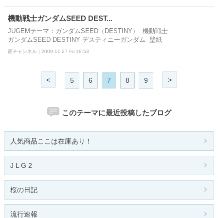
機動戦士ガンダムSEED DEST...
JUGEMテーマ：ガンダムSEED（DESTINY） 機動戦士
ガンダムSEED DESTINY デスティニーガンダム 壁紙
画チャンネル | 2009.11.27 Fri 18:53
<
>
5
6
7
8
9
このテーマに最近投稿したブログ
人気商品ここは在庫あり！
J L G 2
桜の日記
流行速報