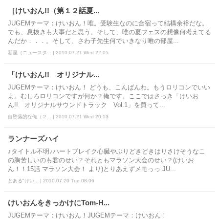
［けいおん!!（第１２話夏...
JUGEMテーマ：けいおん！唯。受験生なのに合宿って結構余裕だな。
でも、息抜きも大事だと思う。そして、唯の夏フェスの想像何考えてる
んだか．．．。そして、さわ子先生何でいきなり唯の部屋...
新星（ニュースタ... | 2010.07.21 Wed 22:05
「けいおん!! オリジナル...
JUGEMテーマ：けいおん！ どうも、こんばんわ。もうロリコンでいい
よ。むしろロリコンですが何か？俺です。ここではさっき「けいお
ん!! オリジナルサウンドトラック Vol.1」を買って...
自堕落的な俺（２... | 2010.07.21 Wed 20:13
ランナーズハイ
♪タイトル不明♪ハートブレイク心臓やぶりどきどきはりさけそうなこ
の胸苦しいのも君のせい？それともマラソン大会のせい？(けいお
ん！！15話 マラソン大会！ より)とりあえずメモっっ JU...
とある"けい... | 2010.07.20 Tue 08:06
けいおんをきっかけにTom-H...
JUGEMテーマ：けいおん！JUGEMテーマ：けいおん！