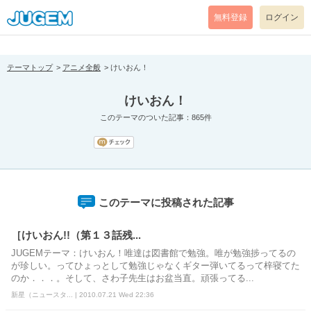
[pear_error: message="Success" code=0 mode=return level=notice
prefix="" info=""]
無料登録
ログイン
テーマトップ
アニメ全般
けいおん！
けいおん！
このテーマのついた記事：865件
このテーマに投稿された記事
［けいおん!!（第１３話残...
JUGEMテーマ：けいおん！唯達は図書館で勉強。唯が勉強捗ってるの
が珍しい。ってひょっとして勉強じゃなくギター弾いてるって梓寝てた
のか．．．。そして、さわ子先生はお盆当直。頑張ってる...
新星（ニュースタ... | 2010.07.21 Wed 22:36