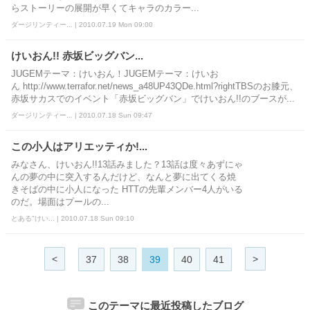
らストーリーの展開が早くてキャラのカラー...
ダージリンティー... | 2010.07.19 Mon 09:00
けいおん!! 赤坂ビッグバン...
JUGEMテーマ：けいおん！JUGEMテーマ：けいお
ん http://www.terrafor.net/news_a48UP43QDe.html?rightTBSのお膝元、
赤坂サカスでのイベント「赤坂ビッグバン」でけいおん!!のブースが...
ダージリンティー... | 2010.07.18 Sun 09:47
この小人はアリエッティか!...
みなさん、けいおん!!13話みました？13話は度々あずにゃ
んの夢の中に突入するんだけど、なんと夢に出てくる焼
きそばの中に小人になった HTTの先輩メンバー4人がいる
のだ。場面はプールの...
とある"けい... | 2010.07.18 Sun 09:10
<
>
37
38
39
40
41
このテーマに最近投稿したブログ