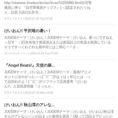
http://otanews.livedoor.biz/archives/51556980.html自宅警
備員に捧ぐ 『自宅警備員チップス』(-.-;)認定されたくね
ェ…以前３話のお弁当...
ＲＯＵＴＥ２４ | 2010.07.20 Tue 07:35
けいおん!! 平沢唯の暑い！
JUGEMテーマ：けいおん！JUGEMテーマ：けいおん 暑っいですねえ
～Σ(´∀｀；)日本各地で体温並みまたは体温以上の気温を観測している
そうですっくれぐれも熱中症にはご用心＾＾さ...
ダージリンティー... | 2010.07.20 Tue 07:00
『Angel Beats!』天使の麻...
JUGEMテーマ：けいおん！JUGEMテーマ：漫画/アニメ
ホントに出やがった―っ(￣□￣;)!!ほぅほぅ辛口とは…っ
て品切れかよ！(￣□￣;)!!ソフマップ店員選考『けいお
ん!!』人気投票悟飯「りっちゃ...
ＲＯＵＴＥ２４ | 2010.07.19 Mon 14:56
けいおん!! 秋山澪のアレな...
JUGEMテーマ：けいおん！JUGEMテーマ：けいおん けいおん!秋山澪
さんのアレなシーンが詰まった動画を発見！1期って13話までだったか