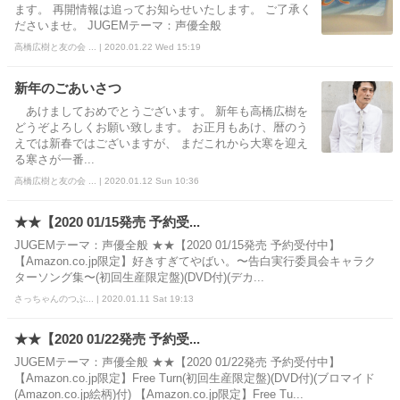
ます。 再開情報は追ってお知らせいたします。 ご了承く
ださいませ。 JUGEMテーマ：声優全般
高橋広樹と友の会 ... | 2020.01.22 Wed 15:19
新年のごあいさつ
あけましておめでとうございます。 新年も高橋広樹を
どうぞよろしくお願い致します。 お正月もあけ、暦のう
えでは新春ではございますが、 まだこれから大寒を迎え
る寒さが一番...
高橋広樹と友の会 ... | 2020.01.12 Sun 10:36
★★【2020 01/15発売 予約受...
JUGEMテーマ：声優全般 ★★【2020 01/15発売 予約受付中】
【Amazon.co.jp限定】好きすぎてやばい。〜告白実行委員会キャラク
ターソング集〜(初回生産限定盤)(DVD付)(デカ...
さっちゃんのつぶ... | 2020.01.11 Sat 19:13
★★【2020 01/22発売 予約受...
JUGEMテーマ：声優全般 ★★【2020 01/22発売 予約受付中】
【Amazon.co.jp限定】Free Turn(初回生産限定盤)(DVD付)(ブロマイド
(Amazon.co.jp絵柄)付) 【Amazon.co.jp限定】Free Tu...