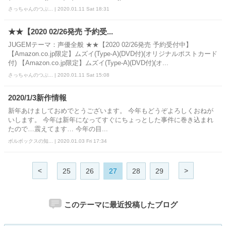
さっちゃんのつぶ... | 2020.01.11 Sat 18:31
★★【2020 02/26発売 予約受...
JUGEMテーマ：声優全般 ★★【2020 02/26発売 予約受付中】
【Amazon.co.jp限定】ムズイ(Type-A)(DVD付)(オリジナルポストカード
付) 【Amazon.co.jp限定】ムズイ(Type-A)(DVD付)(オ...
さっちゃんのつぶ... | 2020.01.11 Sat 15:08
2020/1/3新作情報
新年あけましておめでとうございます。 今年もどうぞよろしくおねが
いします。 今年は新年になってすぐにちょっとした事件に巻き込まれ
たので…震えてます… 今年の目...
ボルボックスの知... | 2020.01.03 Fri 17:34
<
>
25
26
27
28
29
このテーマに最近投稿したブログ