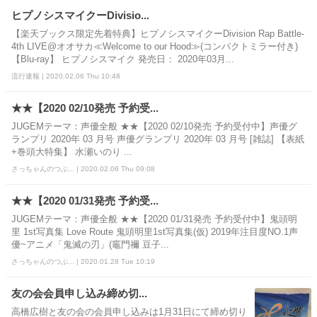
ヒプノシスマイクーDivisio...
【楽天ブックス限定先着特典】ヒプノシスマイクーDivision Rap Battle-
4th LIVE@オオサカ≪Welcome to our Hood≫(コンパクトミラー付き)
【Blu-ray】 ヒプノシスマイク 発売日： 2020年03月...
流行速報 | 2020.02.06 Thu 10:48
★★【2020 02/10発売 予約受...
JUGEMテーマ：声優全般 ★★【2020 02/10発売 予約受付中】声優グ
ランプリ 2020年 03 月号 声優グランプリ 2020年 03 月号 [雑誌] 【表紙
+巻頭大特集】 水瀬いのり ...
さっちゃんのつぶ... | 2020.02.06 Thu 09:08
★★【2020 01/31発売 予約受...
JUGEMテーマ：声優全般 ★★【2020 01/31発売 予約受付中】鬼頭明
里 1st写真集 Love Route 鬼頭明里1st写真集(仮) 2019年注目度NO.1声
優~アニメ「鬼滅の刃」(竈門禰 豆子...
さっちゃんのつぶ... | 2020.01.28 Tue 10:19
友の会会員申し込み締め切...
高橋広樹と友の会の会員申し込みは1月31日にて締め切り