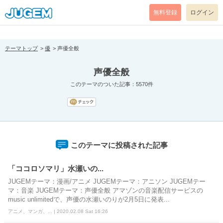
[pear_error: message="Success" code=0 mode=return level=notice
prefix="" info=""]
無料登録
ログイン
テーマトップ
優
声優全般
声優全般
このテーマのついた記事：5570件
このテーマに投稿された記事
「ココロソマリ」水瀬いの...
JUGEMテーマ：漫画/アニメ JUGEMテーマ：アニソン JUGEMテー
マ：音楽 JUGEMテーマ：声優全般 アマゾンの音楽配信サービスの
music unlimitedで、声優の水瀬いのりが2月5日に発表...
アニメ、マンガ、... | 2020.02.08 Sat 16:26