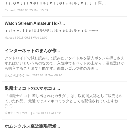
⇓↡↓⟱▼⇓↡⇓▼⟱⬇⇩⟱⇓▼⇩⇩⟱⬇↡⟱↓⟱⇓▼↡↓⇓↓⇩ ...
Richard | 2018.06.25 Mon 15:39
Watch Stream Amateur Hd-7...
▼↓⇩▼▼↓↡↡↡⇩⇓⬇⟱⟱⟱⇩↓⇩⟱▼↡⟱⟱↓⟱▼▼⟱ ➞➡➜ ...
Marcus | 2018.06.13 Wed 11:02
インターネットのまんが作...
アンドロイドで試し読みして読みたいタイトルを購入ボタンを押しさえ
すればいいというものなので、入院中でもベッドの上から．漫画選びか
ら購入することまで可能です。面白いゴルフ物の漫画...
まんがのぶろぐLite | 2015.08.11 Tue 08:20
退魔士ミコトのスマホコミ...
『退魔士ミコト-差し出されたカラダ-』は、以前同人誌として販売され
ていた作品。 最近ではスマホコミックとしても配信されていますね
(^_^)
退魔士ミコトのス... | 2014.10.11 Sat 17:20
ホムンクルス至近距離恋愛...