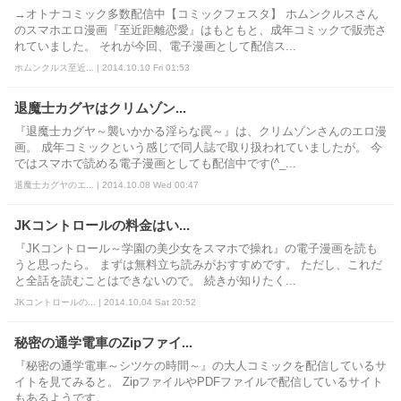
→オトナコミック多数配信中【コミックフェスタ】 ホムンクルスさん
のスマホエロ漫画『至近距離恋愛』はもともと、成年コミックで販売さ
れていました。 それが今回、電子漫画として配信ス...
ホムンクルス至近... | 2014.10.10 Fri 01:53
退魔士カグヤはクリムゾン...
『退魔士カグヤ～襲いかかる淫らな罠～』は、クリムゾンさんのエロ漫
画。 成年コミックという感じで同人誌で取り扱われていましたが。 今
ではスマホで読める電子漫画としても配信中です(^_...
退魔士カグヤのエ... | 2014.10.08 Wed 00:47
JKコントロールの料金はい...
『JKコントロール～学園の美少女をスマホで操れ』の電子漫画を読も
うと思ったら。 まずは無料立ち読みがおすすめです。 ただし、これだ
と全話を読むことはできないので。 続きが知りたく...
JKコントロールの... | 2014.10.04 Sat 20:52
秘密の通学電車のZipファイ...
『秘密の通学電車～シツケの時間～』の大人コミックを配信しているサ
イトを見てみると。 ZipファイルやPDFファイルで配信しているサイト
もあるようです。