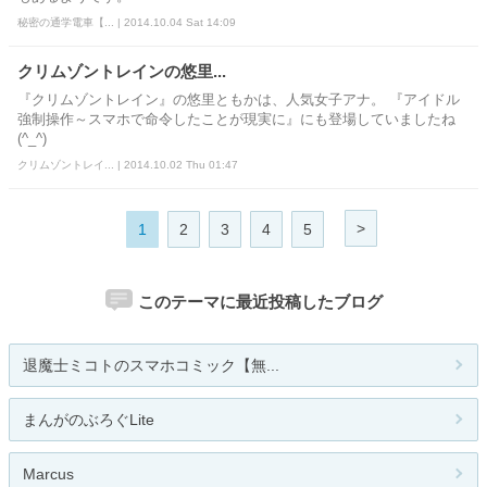
秘密の通学電車【... | 2014.10.04 Sat 14:09
クリムゾントレインの悠里...
『クリムゾントレイン』の悠里ともかは、人気女子アナ。 『アイドル
強制操作～スマホで命令したことが現実に』にも登場していましたね
(^_^)
クリムゾントレイ... | 2014.10.02 Thu 01:47
>
1
2
3
4
5
このテーマに最近投稿したブログ
退魔士ミコトのスマホコミック【無...
まんがのぶろぐLite
Marcus