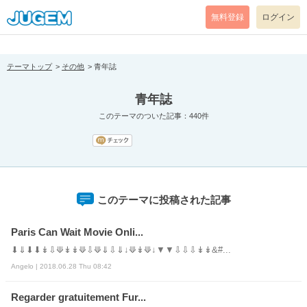
[pear_error: message="Success" code=0 mode=return level=notice
prefix="" info=""]
無料登録
ログイン
テーマトップ
その他
青年誌
青年誌
このテーマのついた記事：440件
このテーマに投稿された記事
Paris Can Wait Movie Onli...
⬇⇓⬇⬇↡⇩⟱↡↡⟱⇩⟱⇓⇩⇓↓⟱↡⟱↓▼▼⇩⇩⇩↡↡&#...
Angelo | 2018.06.28 Thu 08:42
Regarder gratuitement Fur...