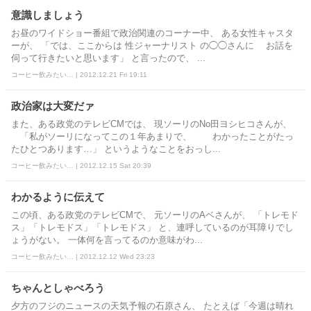
意識しましょう
お昼のワイドショー番組で政治関連のコーナー中、 ある女性キャスタ
ーが、 「では、ここからは 性ジャーナリスト の◯◯さんに お話を
伺って行きたいと思います」 と言ったので、 ...
コーヒー飲みたい… | 2012.12.21 Fri 19:11
政治家は大変だァ
また、ある政党のテレビCMでは、 現ソーリのNo田ヨシヒコさんが、
「私がソーリになってこの１年あまりで、 わかったことがたっ
たひとつあります…」 というようなことをおっし...
コーヒー飲みたい… | 2012.12.15 Sat 20:39
わかるように伝えて
この頃、ある政党のテレビCMで、 元ソーリのAベさんが、 「トレモド
ス」「トレモドス」「トレモドス」 と、連呼しているのが耳障りでし
ょうがない。 一体何を言ってるのか意味がわ...
コーヒー飲みたい… | 2012.12.12 Wed 23:23
ちゃんとしゃべろう
夕方のフジのニュースの天気予報の石原さん、 たとえば「今週は晴れ