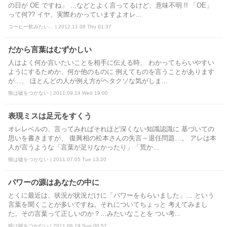
の日が OE ですね」 …などとよく言ってるけど、意味不明 !! 「OE」
って何?? イヤ、実際わかっていますよオレ...
コーヒー飲みたい… | 2012.11.08 Thu 01:37
だから言葉はむずかしい
人はよく何か言いたいことを相手に伝える時、 わかってもらいやすい
ようにするためか、何か他のものに 例えてものを言うことがあります
が…、 ほとんどの人が例え方がヘタクソな気がしま...
狼は嘘をつかない | 2011.09.14 Wed 19:00
表現ミスは足元をすくう
オレレベルの、言ってみればそれほど深くない知識認識に 基づいての
思いを書きますが、 復興相の松本さんの失言～退任問題…。 アレは本
人が言うような「言葉が足りなかったり」「荒か...
狼は嘘をつかない | 2011.07.05 Tue 13:20
パワーの源はあなたの中に
とくに最近は、状況が状況だけに「パワーをもらいました」… という
言葉を聞くことが多いですね。それについてちょっと 考えてみまし
た。その言葉って正しいのか？…みたいなことを つい考...
狼は嘘をつかない | 2011.06.19 Sun 00:52