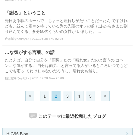
「謝る」ということ
先日ある駅のホームで、ちょっと理解しがたいことだったん ですけれ
ども、並んで電車を待っている列の先頭のオレの前 にあからさまに割
り込んでくる、多分50代くらいの女性が いました。 ...
狼は嘘をつかない | 2011.05.26 Thu 02:25
…な気がする言葉、の話
たとえば、自分で自分を「雨男」だの「晴れ女」だのと言うの はヘ
ン…な気がする。 自分は雨男…と言ってる人がいるところいつでもど
こでも雨っ てわけじゃないだろうし、晴れ女も然り。 ...
狼は嘘をつかない | 2011.02.28 Mon 23:00
<
>
1
2
3
4
5
このテーマに最近投稿したブログ
HIG96 Blog