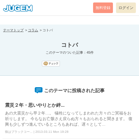
[pear_error: message="Success" code=0 mode=return level=notice
prefix="" info=""]
無料登録
ログイン
テーマトップ
コラム
コトバ
コトバ
このテーマのついた記事：45件
このテーマに投稿された記事
震災２年・思いやりとか絆...
あの大震災から早２年…。 犠牲になってしまわれた方々のご冥福をお
祈りします。 今もなお亡骸さえ戻らぬ方々もおられると聞きます。 復
興も少しずつ進んでいるところもあれば、遅々として...
狼はブラックコー... | 2013.03.11 Mon 19:28