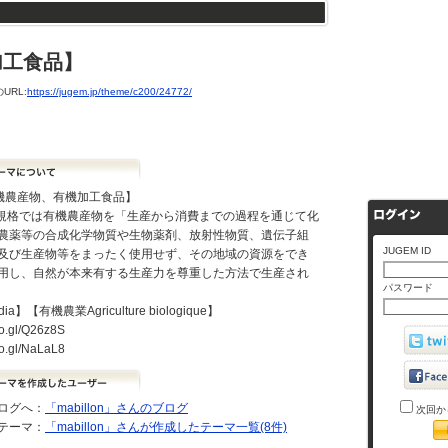
加工食品】
URL:
https://jugem.jp/theme/c200/24772/
有機農産物、有機加工食品】
S規格では有機農産物を「生産から消費までの過程を通じて化
農薬等の合成化学物質や生物薬剤、放射性物質、遺伝子組
JUGEM ID
及び生産物等をまったく使用せず、その地域の資源をでき
用し、自然が本来有する生産力を尊重した方法で生産され
パスワード
dia】【有機農業Agriculture biologique】
oo.gl/Q26z8S
oo.gl/NaLaL8
ログへ：
「mabillon」さんのブログ
次回か
テーマ：
「mabillon」さんが作成したテーマ一覧(8件)