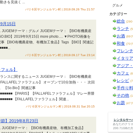
を見抜く ...
グルメ
パリ６区サンジェルマン村 | 2019.09.26 Thu 21:57
カテゴリー
総合
(29
年9月15日
ランチ
(
JUGEMテーマ：グルメ JUGEMテーマ： 【BIO有機農産
お酒
O】2019年9月15日 more photo..... ▼PHOTO画像を
(89
】関連記事 【BIO有機農産物、有機加工食品】Tags 【BIO】関連記
和食
(70
■■...
フレン
パリ６区サンジェルマン村 | 2019.09.17 Tue 23:14
イタリ
アジア
ァラフェル】
カフェ
(
フランスに関するニュース JUGEMテーマ： 【BIO有機農産
レシピ
(
FALLAFELファラフェル】 オーブンで10分加熱・・・ 次回
手作り
【So.Bio】関連記事
■■■■■■■■■■■ 【PARIS】【FALLAFELファラフェル】マレー界隈
その他
(
■■■■■■■■■ 【FALLAFELファラフェル】関連...
お題
(47
パリ６区サンジェルマン村 | 2019.08.31 Sat 20:15
レンタルサーバー
季節】2019年8月23日
あなたのクリ
 JUGEMテーマ： 【BIO有機農産物、有機加工食品】
200.71G