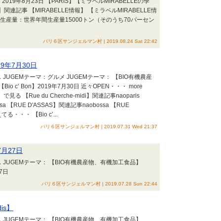
2019年8月23日 【PARIS】【ミラベルMIRABELLEの季
関連記事 【MIRABELLE情報】 【ミラベルMIRABELLE情
間生産量：世界年間生産量15000トン（そのうち70パーセン
パリ６区サンジェルマン村 | 2019.08.24 Sat 22:42
019年7月30日
JUGEMテーマ：グルメ JUGEMテーマ： 【BIO有機農産
 c’ Bon】2019年7月30日 近々OPEN・・・ more
to】で見る 【Rue du Cherche-midi】関連記事naoparis
ossa 【RUE D'ASSAS】関連記事naobossa 【RUE
る・・・ 【Bio c’...
パリ６区サンジェルマン村 | 2019.07.31 Wed 21:37
7月27日
 JUGEMテーマ： 【BIO有機農産物、有機加工食品】
月27日
パリ６区サンジェルマン村 | 2019.07.28 Sun 22:44
is】
 JUGEMテーマ： 【BIO有機農産物、有機加工食品】