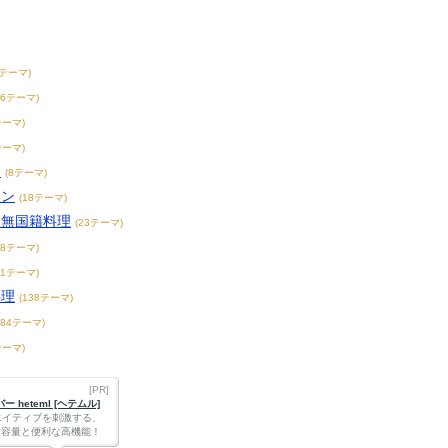
0テーマ)
56テーマ)
テーマ)
テーマ)
チ
(8テーマ)
アン
(18テーマ)
・無国籍料理
(23テーマ)
68テーマ)
71テーマ)
料理
(138テーマ)
184テーマ)
テーマ)
[PR]
 heteml [ヘテムル]
エイティブを刺激する、
Bの大容量と便利な高機能！