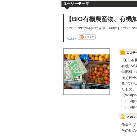
【BIO有機農産物、有機
このテーマに投稿された記事：143件 | このテーマの
Tweet
【BIO
有機JA
学肥料・
換え種子
るだけ活
たもの」
【Wikipe
https://g
https://g
作者のブ
その他の