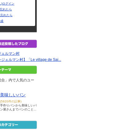
L)ログイン
Dを忘れたら
を忘れたら
作成
ジェルマン村
マン村】「Le village de Sai...
総合」内で人気のユー
美味しいパン
(5920件の記事)
手作りパンから美味しいパ
ン屋さんまでパンのこと...