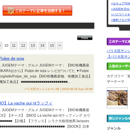
»セキュア(SS
»JUGEM I
»パスワード
»無料ブログ
9
10
11
12
13
14
15
>
パリ６区サン
【パリ６区サンジェル
e de soja
JUGEMテーマ：グルメ JUGEMテーマ： 【BIO有機農産
RAおから】Pulpe de soja レシピがついてた ▼Pulpe
カテゴリー「
ikipedia.org/wiki/Pulpe_de_soja 【BIO有機農産物、有機加工食品】
ザーテーマ
食品】 ■■■■■■■■■■■■■■■■■■■■■■■...
パリ６区サンジェルマン村 | 2019.09.29 Sun 23:08
La vache qui ritラッフィ
JUGEMテーマ：グルメ JUGEMテーマ： 【BIO有機農産
】【チーズ】【BIO】La vache qui ritラッフィング カウ
■■■■■■■■■■■■ 【訃報】【フランス】シラク大統領他界Jacques
■■■■■■■■■■■■■■■■■■■■■■■■■■■■■■■■■■■■■■ 【BOOK】日本
ジャンル