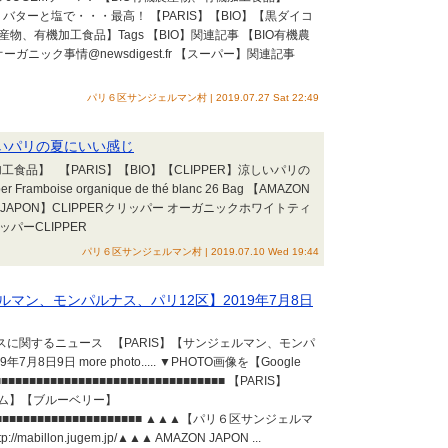
s】 バターと塩で・・・最高！ 【PARIS】【BIO】【黒ダイコ
有機農産物、有機加工食品】Tags 【BIO】関連記事 【BIO有機農
ガニック事情@newsdigest.fr 【スーパー】関連記事
パリ６区サンジェルマン村 | 2019.07.27 Sat 22:49
涼しいパリの夏にいい感じ
工食品】 【PARIS】【BIO】【CLIPPER】涼しいパリの
amboise organique de thé blanc 26 Bag 【AMAZON
ON JAPON】CLIPPERクリッパー オーガニックホワイトティ
リッパーCLIPPER
パリ６区サンジェルマン村 | 2019.07.10 Wed 19:44
ェルマン、モンパルナス、パリ12区】2019年7月8日
スに関するニュース 【PARIS】【サンジェルマン、モンパ
月8日9日 more photo..... ▼PHOTO画像を【Google
■■■■■■■■■■■■■■■■■■■■■■■■■■■■■■■■ 【PARIS】
ーム】【ブルーベリー】
■■■■■■■■■■■■■■■■■■■■■■■■ ▲▲▲【パリ６区サンジェルマ
/mabillon.jugem.jp/▲▲▲ AMAZON JAPON ...