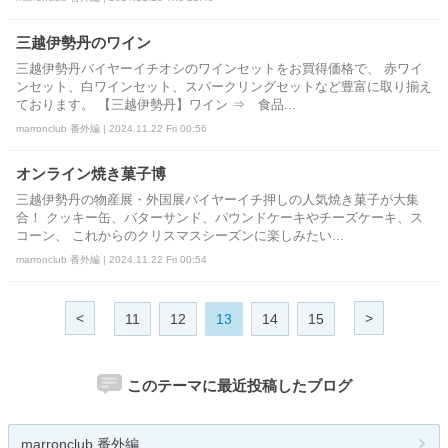
三越伊勢丹のワイン
三越伊勢丹バイヤーイチオシのワインセットをお買得価格で、 赤ワイ
ンセット、白ワインセット、スパークリングセットなど豊富に取り揃え
ております。 【三越伊勢丹】ワイン ⇒ 食品...
marronclub 番外編 | 2024.11.22 Fri 00:56
オンライン焼き菓子博
三越伊勢丹の物産展・外国展バイヤーイチ押しの人気焼き菓子が大集
合！ クッキー缶、バターサンド、パウンドケーキやチーズケーキ、ス
コーン、 これからのクリスマスシーズンに楽しみたい...
marronclub 番外編 | 2024.11.22 Fri 00:54
<
>
11
12
13
14
15
このテーマに最近投稿したブログ
marronclub 番外編