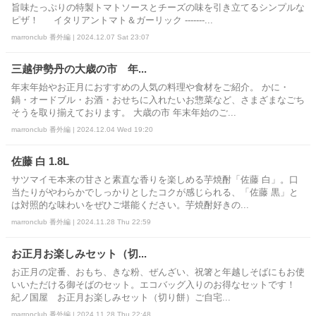
旨味たっぷりの特製トマトソースとチーズの味を引き立てるシンプルな
ピザ！ イタリアントマト＆ガーリック -------...
marronclub 番外編 | 2024.12.07 Sat 23:07
三越伊勢丹の大歳の市 年...
年末年始やお正月におすすめの人気の料理や食材をご紹介。 かに・
鍋・オードブル・お酒・おせちに入れたいお惣菜など、さまざまなごち
そうを取り揃えております。 大歳の市 年末年始のご...
marronclub 番外編 | 2024.12.04 Wed 19:20
佐藤 白 1.8L
サツマイモ本来の甘さと素直な香りを楽しめる芋焼酎「佐藤 白」。口
当たりがやわらかでしっかりとしたコクが感じられる、「佐藤 黒」と
は対照的な味わいをぜひご堪能ください。芋焼酎好きの...
marronclub 番外編 | 2024.11.28 Thu 22:59
お正月お楽しみセット（切...
お正月の定番、おもち、きな粉、ぜんざい、祝箸と年越しそばにもお使
いいただける御そばのセット。エコバッグ入りのお得なセットです！
紀ノ国屋 お正月お楽しみセット（切り餅）ご自宅...
marronclub 番外編 | 2024.11.28 Thu 22:48