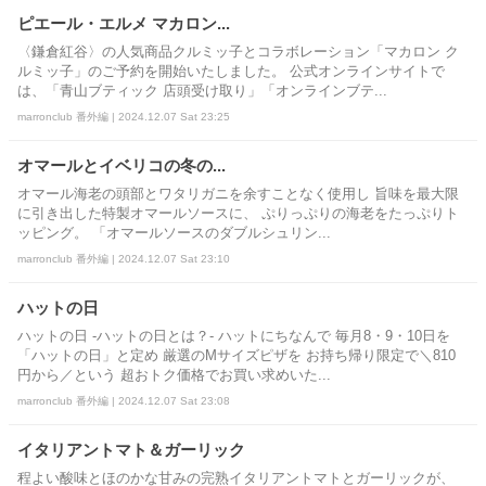
ピエール・エルメ マカロン...
〈鎌倉紅谷〉の人気商品クルミッ子とコラボレーション「マカロン ク
ルミッ子」のご予約を開始いたしました。 公式オンラインサイトで
は、「青山ブティック 店頭受け取り」「オンラインブテ...
marronclub 番外編 | 2024.12.07 Sat 23:25
オマールとイベリコの冬の...
オマール海老の頭部とワタリガニを余すことなく使用し 旨味を最大限
に引き出した特製オマールソースに、 ぷりっぷりの海老をたっぷりト
ッピング。 「オマールソースのダブルシュリン...
marronclub 番外編 | 2024.12.07 Sat 23:10
ハットの日
ハットの日 -ハットの日とは？- ハットにちなんで 毎月8・9・10日を
「ハットの日」と定め 厳選のMサイズピザを お持ち帰り限定で＼810
円から／という 超おトク価格でお買い求めいた...
marronclub 番外編 | 2024.12.07 Sat 23:08
イタリアントマト＆ガーリック
程よい酸味とほのかな甘みの完熟イタリアントマトとガーリックが、