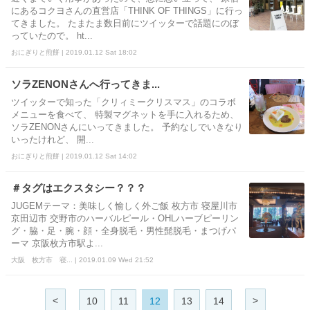
にあるコクヨさんの直営店「THINK OF THINGS」に行っ
てきました。 たまたま数日前にツイッターで話題にのぼ
っていたので。 ht...
おにぎりと煎餅 | 2019.01.12 Sat 18:02
ソラZENONさんへ行ってきま...
ツイッターで知った「クリィミークリスマス」のコラボ
メニューを食べて、 特製マグネットを手に入れるため、
ソラZENONさんにいってきました。 予約なしでいきなり
いったけれど、 開...
おにぎりと煎餅 | 2019.01.12 Sat 14:02
＃タグはエクスタシー？？？
JUGEMテーマ：美味しく愉しく外ご飯 枚方市 寝屋川市
京田辺市 交野市のハーバルピール・OHLハーブピーリン
グ・脇・足・腕・顔・全身脱毛・男性髭脱毛・まつげパ
ーマ 京阪枚方市駅よ...
大阪 枚方市 寝... | 2019.01.09 Wed 21:52
<
>
10
11
12
13
14