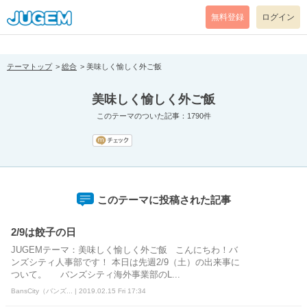
[pear_error: message="Success" code=0 mode=return level=notice
prefix="" info=""]
無料登録
ログイン
テーマトップ
総合
美味しく愉しく外ご飯
美味しく愉しく外ご飯
このテーマのついた記事：1790件
このテーマに投稿された記事
2/9は餃子の日
JUGEMテーマ：美味しく愉しく外ご飯 こんにちわ！バ
ンズシティ人事部です！ 本日は先週2/9（土）の出来事に
ついて。 バンズシティ海外事業部のL...
BansCity（バンズ... | 2019.02.15 Fri 17:34