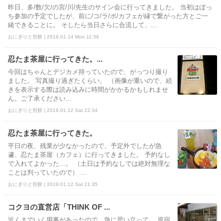
昨日、多/数/欠/の宮/川/先生のサイン会に行ってきました。 当初はぼっ
ち参加の予定でしたが、前に/コ/ラ/ボ/カフェが縁で繋がった方とご一
緒できることに。 そしたら当日さらに合流して、...
おにぎりと煎餅 | 2019.01.14 Mon 11:56
忍たま茶屋に行ってきた。...
今回はちゃんとデジカメ持っていたので、がっつり撮り
ました。 写真撮り過ぎたくらい。 （画像が重いので、続
きを表示する際は読み込みに時間がかかるかもしれませ
ん。ご了承ください...
おにぎりと煎餅 | 2019.01.12 Sat 22:34
忍たま茶屋に行ってきた。
平日の夜、残業が少なかったので、予定外でしたが急
遽、忍たま茶屋（カフェ）に行ってきました。 予約なし
で入れてよかった…。 （土日は予約なしでは絶対無理な
ことは判っていたので） ...
おにぎりと煎餅 | 2019.01.12 Sat 21:35
コクヨの直営店「THINK OF ...
近くまでいく用事があったので、急に思い立って、 原宿