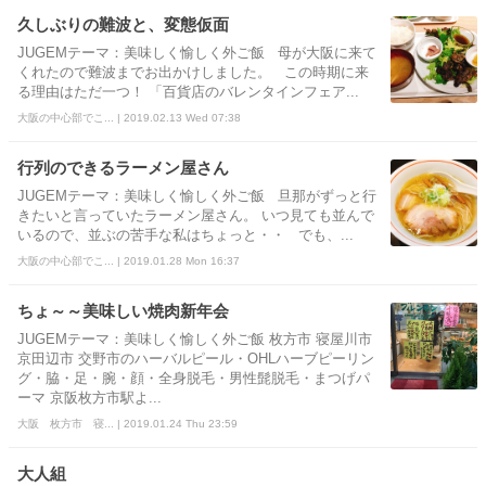
久しぶりの難波と、変態仮面
JUGEMテーマ：美味しく愉しく外ご飯 母が大阪に来て
くれたので難波までお出かけしました。 この時期に来
る理由はただ一つ！ 「百貨店のバレンタインフェア...
大阪の中心部でこ... | 2019.02.13 Wed 07:38
行列のできるラーメン屋さん
JUGEMテーマ：美味しく愉しく外ご飯 旦那がずっと行
きたいと言っていたラーメン屋さん。 いつ見ても並んで
いるので、並ぶの苦手な私はちょっと・・ でも、...
大阪の中心部でこ... | 2019.01.28 Mon 16:37
ちょ～～美味しい焼肉新年会
JUGEMテーマ：美味しく愉しく外ご飯 枚方市 寝屋川市
京田辺市 交野市のハーバルピール・OHLハーブピーリン
グ・脇・足・腕・顔・全身脱毛・男性髭脱毛・まつげパ
ーマ 京阪枚方市駅よ...
大阪 枚方市 寝... | 2019.01.24 Thu 23:59
大人組