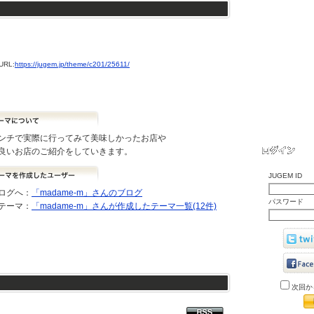
RL:
https://jugem.jp/theme/c201/25611/
ンチで実際に行ってみて美味しかったお店や
良いお店のご紹介をしていきます。
JUGEM ID
ログへ：
「madame-m」さんのブログ
パスワード
テーマ：
「madame-m」さんが作成したテーマ一覧(12件)
次回か