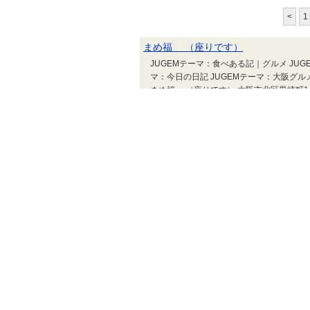
<
1
まめ福 （座りです）
JUGEMテーマ：食べある記｜グルメ JUG
マ：今日の日記 JUGEMテーマ：大阪グルメ
まめ福 （座りです） 大阪市北区黒崎町14
にはハッピーアワーがあります 500円で
私は熱燗で頂きました 御造りも付いて ...
きらく ＆焼鳥ジロー
JUGEMテーマ：楽しい事 JUGEMテーマ
日記 JUGEMテーマ：大阪グルメ JUGE
らく ＆焼鳥ジロー 大阪市西成区萩之茶屋1
べれます こちらがきらくさんのホルモンう
ド...
大阪天満宮で巻き寿司を無料配布！10
JUGEMテーマ：食べある記｜グルメ JUG