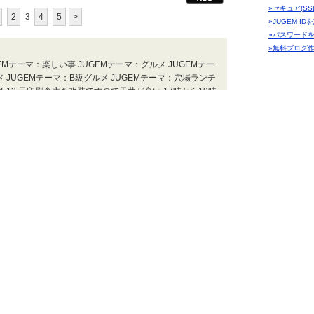
»セキュア(SS
2
3
4
5
>
»JUGEM I
»パスワード
»無料ブログ
EMテーマ：楽しい事 JUGEMテーマ：グルメ JUGEMテー
 JUGEMテーマ：B級グルメ JUGEMテーマ：穴場ランチ
-13 元印刷倉庫を改装ですので天井が高い 17時から19時
 お酒も ビールも バイボールも チューハイもＯＫです
コフレ店長ブ
まけまけ 山 今日の お出かけ先 | 2018.02.17 Sat 08:37
まけまけ 山
スタンプ職人
：B級グルメ JUGEMテーマ：グルメ JUGEMテーマ：今日の
カテゴリー「
Mテーマ：食べある記｜グルメ JUGEMテーマ：穴場ランチ き
ーザーテーマ
-9-8 きらくのうどんを お隣さんの焼鳥ジローさんでも食
どん ジローさんとこで 頂きました あい変わらずワイル
まけまけ 山 今日の お出かけ先 | 2018.02.08 Thu 07:24
00人全員で恵方
EMテーマ：グルメ JUGEMテーマ：大阪グルメ JUGEMテー