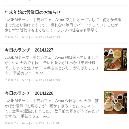
年末年始の営業日のお知らせ
JUGEMテーマ：手芸カフェ Aｰne 12月にオープンして、何とか年末
までたどり着けそうです。 慣れない毎日でパニックしていましたが、
少しずつ段取りもよくなって、ランチの仕込みも手早く...
手芸カフェ A-ne | 2014.12.27 Sat 12:24
今日のランチ 20141227
JUGEMテーマ：手芸カフェ Aｰne 朝は曇っていました
が、いい天気ですね。 テレビ番組がすっかり年末仕様
で、ちょっと焦りが。 今年もあと少し、がんばりましょ
う。 手芸カフェ A-ne...
手芸カフェ A-ne | 2014.12.27 Sat 12:01
今日のランチ 20141226
JUGEMテーマ：手芸カフェ Aｰne 今日はいい天気、ぽ
かぽか陽気でお客さまが、暖かすぎる～とおっしゃっ
て、空調を適温にしました。 数日前の寒さがうそみたい
ですね。 手芸カフェ A-...
手芸カフェ A-ne | 2014.12.26 Fri 12:18