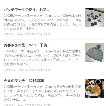
パッチワークで使う、お花...
JUGEMテーマ：手芸カフェ Aｰne ニット帽が出来て時
間があったので、そのままパッチワークの作業に。 大き
な作品につける、小花の作り方を講習しました。 ちょっ
としたコツで、可愛く...
手芸カフェ A-ne | 2014.12.28 Sun 13:21
お客さま作品 No.3 子供...
JUGEMテーマ：手芸カフェ Aｰne 前回、持込で途中ま
でだった子供用のニット帽、おうちで続きを編んで来ら
れて、アトリエでポンポンを作って完成しました。 とて
も可愛い色合いで、...
手芸カフェ A-ne | 2014.12.28 Sun 13:16
今日のランチ 20141228
JUGEMテーマ：手芸カフェ Aｰne 今日が年内最終営業
日です。 客さまに、また来るわねと言っていただける
と、とってもうれしいですね。 手芸カフェ A-neの今日
のランチは、 ...
手芸カフェ A-ne | 2014.12.28 Sun 12:45