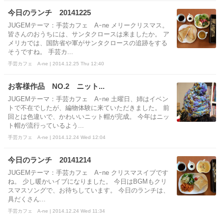
今日のランチ 20141225
JUGEMテーマ：手芸カフェ Aｰne メリークリスマス。
皆さんのおうちには、サンタクロースは来ましたか。 ア
メリカでは、国防省や軍がサンタクロースの追跡をする
そうですね。 手芸カ...
手芸カフェ A-ne | 2014.12.25 Thu 12:40
お客様作品 NO.2 ニット...
JUGEMテーマ：手芸カフェ Aｰne 土曜日、姉はイベン
トで不在でしたが、編物体験に来ていただきました。 前
回とは色違いで、かわいいニット帽が完成。 今年はニッ
ト帽が流行っているよう...
手芸カフェ A-ne | 2014.12.24 Wed 12:04
今日のランチ 20141214
JUGEMテーマ：手芸カフェ Aｰne クリスマスイブです
ね。 少し暖かいイブになりました。 今日はBGMもクリ
スマスソングで、お待ちしています。 今日のランチは、
具だくさん...
手芸カフェ A-ne | 2014.12.24 Wed 11:34