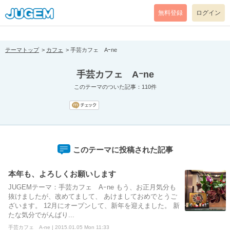
[pear_error: message="Success" code=0 mode=return level=notice
prefix="" info=""]
無料登録
ログイン
テーマトップ
カフェ
手芸カフェ Aｰne
手芸カフェ Aｰne
このテーマのついた記事：110件
このテーマに投稿された記事
本年も、よろしくお願いします
JUGEMテーマ：手芸カフェ Aｰne もう、お正月気分も
抜けましたが、改めてまして、 あけましておめでとうご
ざいます。 12月にオープンして、新年を迎えました。 新
たな気分でがんばり...
手芸カフェ A-ne | 2015.01.05 Mon 11:33