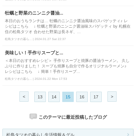
牡蠣と野菜のニンニク醤油...
本日のおうちランチは… 牡蠣のニンニク醤油風味のスパゲッティ♪ レ
シピはこちら ↓ 牡蠣と野菜のニンニク醤油味スパゲッティ by 札幌在
住の松島タツオ 合わせた野菜は長ネギ、...
松島タツオの暮ら... | 2024.01.27 Sat 22:37
美味しい！手作りスープと...
＜本日のおすすめレシピ＞ 手作りスープと焼豚の醤油ラーメン。 久し
ぶりに作りました！ スープも焼豚も自分で作るオリジナルラーメン♪
レシピはこちら ↓ 簡単！手作りスープ...
松島タツオの暮ら... | 2024.01.22 Mon 17:53
<
>
13
14
15
16
17
このテーマに最近投稿したブログ
松島タツオの暮らし生活情報＆グル...