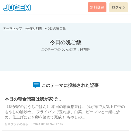
[pear_error: message="Success" code=0 mode=return level=notice
prefix="" info=""]
無料登録
ログイン
テーマトップ
手作り料理
今日の晩ご飯
今日の晩ご飯
このテーマのついた記事：9770件
このテーマに投稿された記事
本日の朝食惣菜は我が家で...
《我が家のおうちごはん》 本日の朝食惣菜は… 我が家で人気上昇中の
もやしの油炒め。 フライパンで玉ねぎ、白菜、ピーマンと一緒に炒
め、仕上げにとき卵を絡めて完成！ もやしの...
松島タツオの暮ら... | 2024.02.10 Sat 17:09