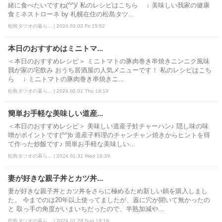
緒に食べたいですね(^^)/ 私のレシピはこちら ↓ 美味しい我家の健康
食ミネストローネ by 札幌在住の松島タツ...
松島タツオの暮ら... | 2024.02.02 Fri 15:52
本日のおすすめはミニトマ...
＜本日のおすすめレシピ＞ ミニトマトの豚肉巻き串焼きニンニク風味
我が家の宅飲み おうち居酒屋の人気メニューです！ 私のレシピはこち
ら ↓ ミニトマトの豚肉巻き串焼きニ...
松島タツオの暮ら... | 2024.02.01 Thu 19:19
簡単お手軽な美味しい道産...
＜本日のおすすめレシピ＞ 美味しい道産子鮭チャーハン♪ 隠し味の味
噌がポイントです(^^)b 道産子料理のチャンチャン焼きからヒントを得
て作った炒飯です♪ 簡単お手軽な美味しい...
松島タツオの暮ら... | 2024.01.31 Wed 16:39
妻が好きな親子丼とカツ丼...
妻が好きな親子丼とカツ丼をさらに極めるため新しい鍋を購入しまし
た。 今までのは20年以上使ってましたが、蓋に穴が開いて無かったの
と 取っ手の角度がいまいちだったので、半熟加減や...
松島タツオの暮ら... | 2024.01.28 Sun 18:18