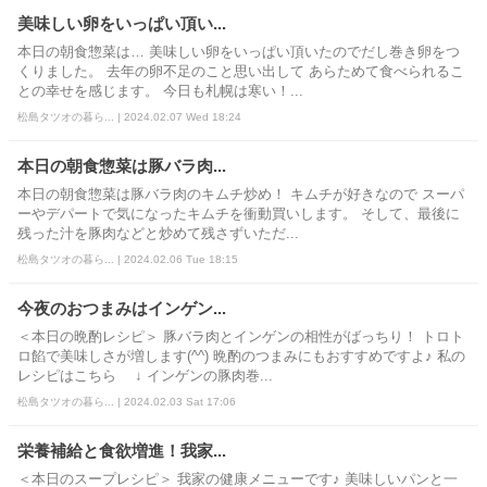
美味しい卵をいっぱい頂い...
本日の朝食惣菜は… 美味しい卵をいっぱい頂いたのでだし巻き卵をつ
くりました。 去年の卵不足のこと思い出して あらためて食べられるこ
との幸せを感じます。 今日も札幌は寒い！...
松島タツオの暮ら... | 2024.02.07 Wed 18:24
本日の朝食惣菜は豚バラ肉...
本日の朝食惣菜は豚バラ肉のキムチ炒め！ キムチが好きなので スーパ
ーやデパートで気になったキムチを衝動買いします。 そして、最後に
残った汁を豚肉などと炒めて残さずいただ...
松島タツオの暮ら... | 2024.02.06 Tue 18:15
今夜のおつまみはインゲン...
＜本日の晩酌レシピ＞ 豚バラ肉とインゲンの相性がばっちり！ トロト
ロ餡で美味しさが増します(^^) 晩酌のつまみにもおすすめですよ♪ 私の
レシピはこちら ↓ インゲンの豚肉巻...
松島タツオの暮ら... | 2024.02.03 Sat 17:06
栄養補給と食欲増進！我家...
＜本日のスープレシピ＞ 我家の健康メニューです♪ 美味しいパンと一