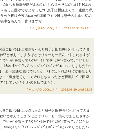
(食べる順番が逆だよね!?)こちら追分そばのつけﾀﾞﾚは結
～もっと固ゆでがよかったｹﾄﾞ息子は機嫌よくて、座敷で私
お昼食べた後は今夜のpartyの準備です今日は息子のお食い初め
昼寝中なもんで、作りますかー
ﾟ･*:.｡.KAO LOG.｡.:*･゜ | 2012.08.31 Fri 23:14
のお昼ご飯 今日はお姉ちゃんと息子と旧軽井沢へ行ってきま
よね!?と考えてしまうほどそりゃーもー混んでましたさすが
ﾊﾞｯｸﾞを買ってﾌﾗﾝｽﾍﾞｰｶﾘｰでｲｷﾞﾘｽﾊﾟﾝ買ってﾘﾋﾞｽｺとい
ﾃﾙのﾗﾝﾁﾊﾞｲｷﾝｸﾞへ～ﾊﾟﾝﾌﾟｷﾝﾎﾟﾀｰｼﾞｭにハマりましたｶﾚｰ
は、まー普通な感じでしたが、ｽｲｰﾂは不満足ｽｲｰﾂは要仕切り
なって機嫌悪くなってﾋﾔﾋﾔしちゃったけど授乳ｹｰﾌﾟで回避
ﾝしていたﾖｰｸﾞﾙﾄのお店でまたｼ...
ﾟ･*:.｡.KAO LOG.｡.:*･゜ | 2012.08.29 Wed 22:38
のお昼ご飯 今日はお姉ちゃんと息子と旧軽井沢へ行ってきま
よね!?と考えてしまうほどそりゃーもー混んでましたさすが
ﾊﾞｯｸﾞを買ってﾌﾗﾝｽﾍﾞｰｶﾘｰでｲｷﾞﾘｽﾊﾟﾝ買ってﾘﾋﾞｽｺとい
ﾃﾙのﾗﾝﾁﾊﾞｲｷﾝｸﾞへ～ﾊﾟﾝﾌﾟｷﾝﾎﾟﾀｰｼﾞｭにハマりましたｶﾚｰ