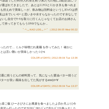
食べ放題でした60分入れ替え制で(私たちの他に2組)お店につ
が運ばれてきましたで、あとはﾐﾆｱｲｽとﾐﾆかき氷も食べれま
も控えめで美味し～が、飲み物は別料金というしｶﾌｪｲﾝは摂
)私は水でいいや~と思いきや水すらなかったのです水なしで
れないし自分でｹｰｷを取りに行くんじゃなくてお店のお姉さん
て持ってきてもらうｽﾀｲﾙでなんか...
ﾟ･*:.｡.KAO LOG.｡.:*･゜ | 2012.09.05 Wed 00:22
ったので… ミルク味噌だれ素麺 を作ってみた！ 確かに
とは言い難いが美味しかった☆(>ε
COLOR of DAYS | 2012.09.04 Tue 13:36
普通に焼うどんの材料買って、気になった醤油バター焼うど
ターが良い風味を出してた気がするww(σ>∀
COLOR of DAYS | 2012.09.04 Tue 13:27
お昼ご飯 ひーさびさにお蕎麦を食べましたよ(5か月ぶり)今
へ行ったのですｱﾄﾘｴﾄﾞﾌﾛﾏｰｼﾞｭで生ﾁｰｽﾞｿﾌﾄ食べました