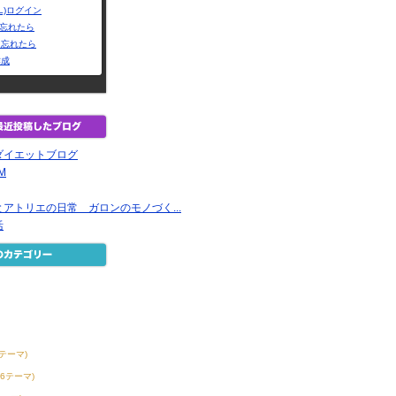
L)ログイン
Dを忘れたら
を忘れたら
作成
ダイエットブログ
EM
アトリエの日常 ガロンのモノづく...
活
0テーマ)
56テーマ)