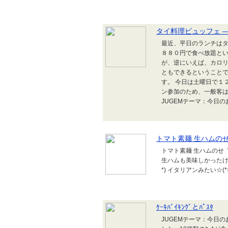
タイ料理ビュッフェ 
最近、平日のランチはタ
８８０円で食べ放題とい
が、逆にいえば、カロ
ともできるということ
す。 今日は土曜日で１
ン参加のため、一般客
JUGEMテーマ：今日の
トマト素麺 生ハムの
トマト素麺 生ハムのせ 
生ハムも美味しかったけ
*) イタリアンみたい☆(*
ｹｰｷﾊﾞｲｷﾝｸﾞとﾊﾟｽﾀ
JUGEMテーマ：今日のお