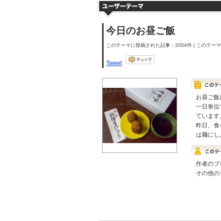
今日のお昼ご飯
このテーマに投稿された記事：2054件 | このテーマの
Tweet
お昼ご飯
一日単位
ています
昨日、食
は麺にし
作者のブ
その他の