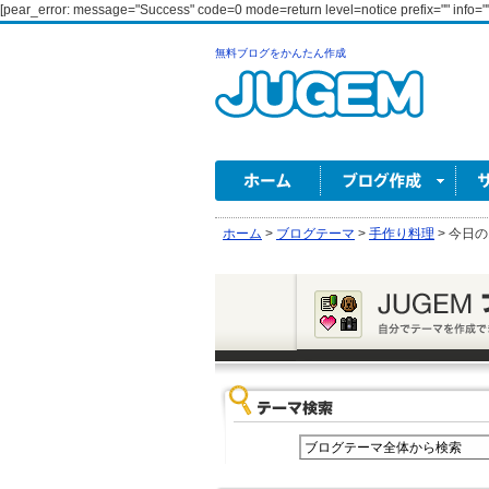
[pear_error: message="Success" code=0 mode=return level=notice prefix="" info=""
無料ブログをかんたん作成
ホーム
>
ブログテーマ
>
手作り料理
>
今日の