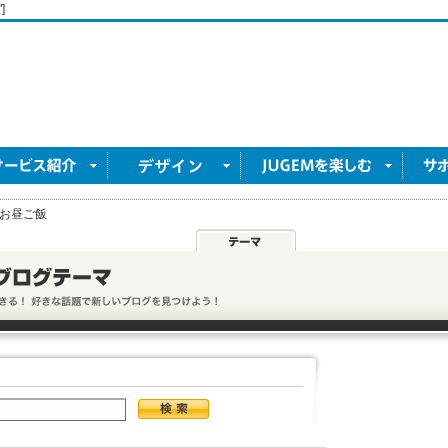
]
お昼ご飯