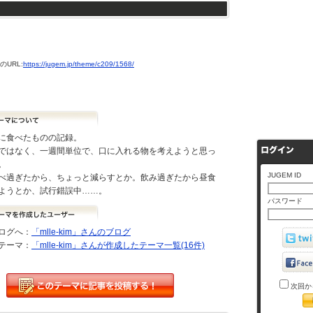
URL:
https://jugem.jp/theme/c209/1568/
に食べたものの記録。
ではなく、一週間単位で、口に入れる物を考えようと思っ
。
JUGEM ID
べ過ぎたから、ちょっと減らすとか。飲み過ぎたから昼食
ようとか、試行錯誤中……。
パスワード
ログへ：
「mlle-kim」さんのブログ
テーマ：
「mlle-kim」さんが作成したテーマ一覧(16件)
次回か