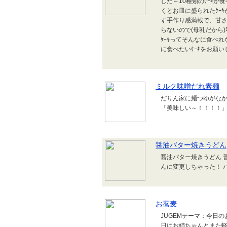
した～10種類のｹｰｷが
くとお皿に盛られたｹｰｷ
す手作り感満載で、甘さ
らないので(母乳だから
ｹｰｷってそんなに食べ
に食べたいｹｰｷをお願いし
ミルク味噌だれ素麺
だりん家に麺つゆがなか
「美味しい～！！！！」
醤油バター焼きうどん
醤油バター焼きうどん 
んに変更しちゃった！ バ
お蕎麦
JUGEMテーマ：今日の
日はお姉ちゃんとまた軽井沢