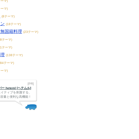
テーマ)
テーマ)
チ
(8テーマ)
アン
(18テーマ)
・無国籍料理
(23テーマ)
68テーマ)
71テーマ)
料理
(138テーマ)
184テーマ)
テーマ)
[PR]
 heteml [ヘテムル]
エイティブを刺激する、
Bの大容量と便利な高機能！