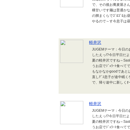
で、その後お蕎麦屋さんへ
構甘いです麺は普通かな
の脚まくらでｺﾞﾛｺﾞﾛ
やるので～す今息子は
軽井沢
JUGEMテーマ：今日
したえっ!?今日平日だ
夏の軽井沢ですね～Sash!で
うお店でｼﾞｪﾗｰﾄ食べてで、ﾎ
もなかなかgoodであと
直しﾃﾞｽ息子が途中眠く
で、帰り途中に新しくｵｰﾌﾟ
軽井沢
JUGEMテーマ：今日
したえっ!?今日平日だ
夏の軽井沢ですね～Sash!で
うお店でｼﾞｪﾗｰﾄ食べてで、ﾎ