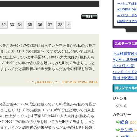
»セキュア(SS
»JUGEM I
»パスワード
»無料ブログ
32
33
34
35
36
37
38
>
お昼ご飯ﾍﾙｼｰｼｪﾌの取説に載っていた料理集から私のお昼ご
したｽﾁｰﾑｵｰﾌﾞﾝの自動ﾒﾆｭｰですが50分ほど焼いて出来上
下流極貧貧民
ｸに仕上がっています芋栗ｶﾎﾞﾁｬはﾎﾝﾄ大大大好き(粒あんも
My First JUG
ﾌﾞﾝﾚﾝｼﾞでの魚の切り身を焼いてみたIHのｸﾞﾘﾙよりしっと
のんびり生活
ますﾚﾝｼﾞだと調理後の始末が楽ちんだぁ他の料理も勉強し
ハンドメイドと
目指せ快適生
ﾟ･*:.｡.KAO LOG.｡.:*･゜ | 2012.09.12 Wed 09:44
ジャンル
お昼ご飯ﾍﾙｼｰｼｪﾌの取説に載っていた料理集から私のお昼ご
グルメ
したｽﾁｰﾑｵｰﾌﾞﾝの自動ﾒﾆｭｰですが50分ほど焼いて出来上
カテゴリー
ｸに仕上がっています芋栗ｶﾎﾞﾁｬはﾎﾝﾄ大大大好き(粒あんも
ﾌﾞﾝﾚﾝｼﾞでの魚の切り身を焼いてみたIHのｸﾞﾘﾙよりしっと
総合
(29
ますﾚﾝｼﾞだと調理後の始末が楽ちんだぁ他の料理も勉強し
ランチ
(