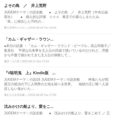
よその島 ／ 井上荒野
JUGEMテーマ：小説全般 ● よその島 ／ 井上荒野（中央公論
新社） ● 個人的な評価 ☆☆☆ 東京での暮らしをたたみ、
「島」に移住した70代の...
隣り近所のココロ... | 2022.08.18 Thu 16:03
「カム・ギャザー・ラウン...
●本日の読書 ・「カム・ギャザー・ラウンド・ピープル」高山羽根子／
集英社 平易な出来事を主人公の目線で描いているのだけれど、序盤
から中盤で描かれてきた主人公の体験して...
書評・三八堂 | 2022.08.14 Sun 17:24
『#聡明鬼 上』Kindle版 ...
JUGEMテーマ：小説/詩 JUGEMテーマ：小説全般 神鬼たちが閻
羅王の統治の下に人間界の土地を統べる世界。 地獄の王に唯一人追
従しない鬼がいた...
葵むらさき言語凝... | 2022.08.09 Tue 17:00
沈みかけの船より、愛をこ...
JUGEMテーマ：小説全般 ● 沈みかけの船より、愛をこめて ／ 乙