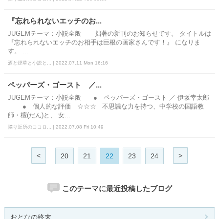
『忘れられないエッチのお...
JUGEMテーマ：小説全般 拙著の新刊のお知らせです。 タイトルは
『忘れられないエッチのお相手は巨根の画家さんです！』 になりま
す。 ...
酒と煙草と小説と... | 2022.07.11 Mon 16:16
ペッパーズ・ゴースト ／...
JUGEMテーマ：小説全般 ● ペッパーズ・ゴースト ／ 伊坂幸太郎
● 個人的な評価 ☆☆☆ 不思議な力を持つ、中学校の国語教
師・檀(だん)と、 女...
隣り近所のココロ... | 2022.07.08 Fri 10:49
<
>
20
21
22
23
24
このテーマに最近投稿したブログ
おとなの終末