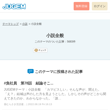
[pear_error: message="Success" code=0 mode=return level=notice
prefix="" info=""]
無料登録
ログイン
テーマトップ
小説
小説全般
小説全般
このテーマのついた記事：5683件
このテーマに投稿された記事
#負社員 第78話 結論そこ...
JUGEMテーマ：小説全般 「カマビスしい」そんな声が、聞えた。
「え？」結城は声のした方を見ようとした。しかしその声がどこから聞
えてきたのか、わからなかった。「誰...
葵むらさき言語凝... | 2022.08.19 Fri 16:13