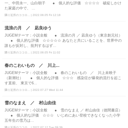
一、中田永一、山白朝子 ● 個人的な評価 ☆☆☆☆ 破綻しかけ
た家庭の中で、 ...
隣り近所のココロ... | 2022.08.05 Fri 12:18
流浪の月 ／ 凪良ゆう
JUGEMテーマ：小説全般 ● 流浪の月 ／ 凪良ゆう（東京創元社）
● 個人的な評価 ☆☆☆☆☆ あなたと共にいることを、世界中の
誰もが反対し、批判するはず...
隣り近所のココロ... | 2022.08.05 Fri 11:02
春のこわいもの ／ 川上...
JUGEMテーマ：小説全般 ● 春のこわいもの ／ 川上未映子
（新潮社） ● 個人的な評価 ☆☆☆ 感染症が爆発的流行を起こ
す直前、 東京で6...
隣り近所のココロ... | 2022.07.27 Wed 11:44
雪のなまえ ／ 村山由佳
JUGEMテーマ：小説全般 ● 雪のなまえ ／ 村山由佳（徳間書店）
● 個人的な評価 ☆☆☆ いじめにあい登校できなくなった小学
五年生の雪乃は...
隣り近所のココロ... | 2022.07.12 Tue 09:39