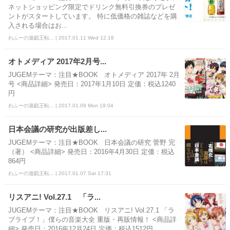
ネットショッピング限定でドリンク無料引換券のプレゼ
ントがスタートしています。 特に低価格の雑誌などを購
入される場合はお...
わふーの遊戯王転... | 2017.01.11 Wed 12:18
オトメディア 2017年2月号...
JUGEMテーマ：注目★BOOK オトメディア 2017年 2月
号 <商品詳細> 発売日：2017年1月10日 定価：税込1240
円
わふーの遊戯王転... | 2017.01.09 Mon 19:04
日本会議の研究が出版差し...
JUGEMテーマ：注目★BOOK 日本会議の研究 菅野 完
（著） <商品詳細> 発売日：2016年4月30日 定価：税込
864円
わふーの遊戯王転... | 2017.01.07 Sat 17:31
リスアニ! Vol.27.1 「ラ...
JUGEMテーマ：注目★BOOK リスアニ! Vol.27.1 「ラ
ブライブ！」僕らの音楽大全 重版・再販情報！ <商品詳
細> 発売日：2016年12月24日 定価：税込1512円 ...