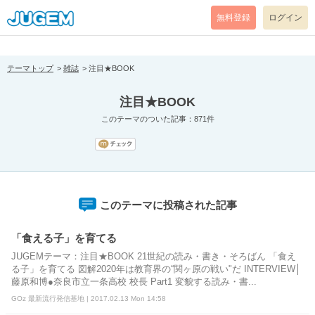
[pear_error: message="Success" code=0 mode=return level=notice
prefix="" info=""]
無料登録
ログイン
テーマトップ
雑誌
注目★BOOK
注目★BOOK
このテーマのついた記事：871件
このテーマに投稿された記事
「食える子」を育てる
JUGEMテーマ：注目★BOOK 21世紀の読み・書き・そろばん 「食え
る子」を育てる 図解2020年は教育界の“関ヶ原の戦い"だ INTERVIEW│
藤原和博●奈良市立一条高校 校長 Part1 変貌する読み・書...
GOz 最新流行発信基地 | 2017.02.13 Mon 14:58