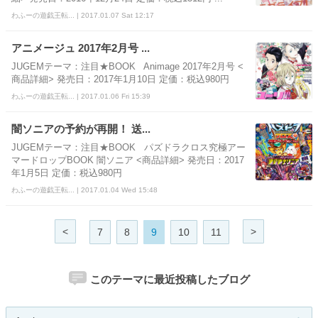
わふーの遊戯王転... | 2017.01.07 Sat 12:17
アニメージュ 2017年2月号 ...
JUGEMテーマ：注目★BOOK Animage 2017年2月号 <
商品詳細> 発売日：2017年1月10日 定価：税込980円
わふーの遊戯王転... | 2017.01.06 Fri 15:39
闇ソニアの予約が再開！ 送...
JUGEMテーマ：注目★BOOK パズドラクロス究極アー
マードロップBOOK 闇ソニア <商品詳細> 発売日：2017
年1月5日 定価：税込980円
わふーの遊戯王転... | 2017.01.04 Wed 15:48
<
>
7
8
9
10
11
このテーマに最近投稿したブログ