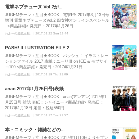
電撃ネプテューヌ Vol.2が...
JUGEMテーマ：注目★BOOK 電撃PS 2017年3月13日号
増刊 電撃ネプテューヌVol.2 四女神オンラインスペシャル
<商品詳細> 発売日：2017年1月26日 ...
わふーの遊戯王転... | 2017.01.22 Sun 19:44
PASH! ILLUSTRATION FILE 2...
JUGEMテーマ：注目★BOOK パッシュ！ イラストレー
ションファイル 2017 表紙：ユーリ!!! on ICE & モブサイ
コ100 <商品詳細> 発売日：2017年1月31日 ...
わふーの遊戯王転... | 2017.01.19 Thu 21:09
anan 2017年1月25日号(表紙...
JUGEMテーマ：注目★BOOK anan(アンアン) 2017年1
月25日号 雑誌 表紙：シャイニー <商品詳細> 発売日：
2017年1月18日 定価：税込550円
わふーの遊戯王転... | 2017.01.17 Tue 21:57
本・コミック・雑誌などの...
JUGEMテーマ：注目★BOOK 2017年1月10日よりセブン