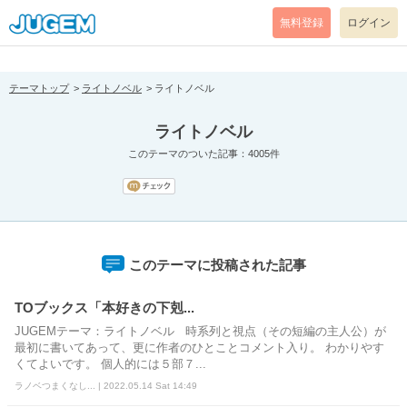
[pear_error: message="Success" code=0 mode=return level=notice
prefix="" info=""]
無料登録
ログイン
テーマトップ
ライトノベル
ライトノベル
ライトノベル
このテーマのついた記事：4005件
このテーマに投稿された記事
TOブックス「本好きの下剋...
JUGEMテーマ：ライトノベル 時系列と視点（その短編の主人公）が
最初に書いてあって、更に作者のひとことコメント入り。 わかりやす
くてよいです。 個人的には５部７...
ラノベつまくなし... | 2022.05.14 Sat 14:49