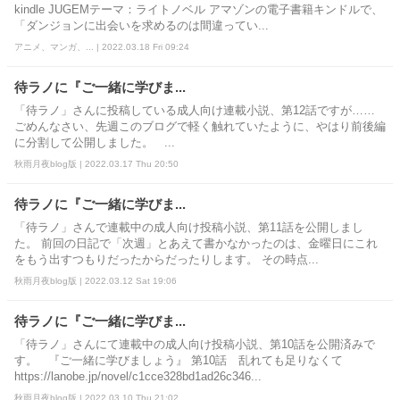
kindle JUGEMテーマ：ライトノベル アマゾンの電子書籍キンドルで、
「ダンジョンに出会いを求めるのは間違ってい...
アニメ、マンガ、... | 2022.03.18 Fri 09:24
待ラノに『ご一緒に学びま...
「待ラノ」さんに投稿している成人向け連載小説、第12話ですが……
ごめんなさい、先週このブログで軽く触れていたように、やはり前後編
に分割して公開しました。 ...
秋雨月夜blog版 | 2022.03.17 Thu 20:50
待ラノに『ご一緒に学びま...
「待ラノ」さんで連載中の成人向け投稿小説、第11話を公開しまし
た。 前回の日記で「次週」とあえて書かなかったのは、金曜日にこれ
をもう出すつもりだったからだったりします。 その時点...
秋雨月夜blog版 | 2022.03.12 Sat 19:06
待ラノに『ご一緒に学びま...
「待ラノ」さんにて連載中の成人向け投稿小説、第10話を公開済みで
す。 『ご一緒に学びましょう』 第10話 乱れても足りなくて
https://lanobe.jp/novel/c1cce328bd1ad26c346...
秋雨月夜blog版 | 2022.03.10 Thu 21:02