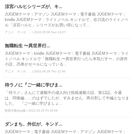
涼宮ハルヒシリーズが、キ...
JUGEMテーマ：アマゾン JUGEMテーマ：電子書籍 JUGEMテーマ：
kindle JUGEMテーマ：ライトノベル キンドルで、谷川流のライトノベ
ル「涼宮ハルヒ」シリーズがお買い得になって...
アニメ、マンガ、... | 2022.05.08 Sun 10:27
無職転生 〜異世界行...
JUGEMテーマ：kindle JUGEMテーマ：電子書籍 JUGEMテーマ：ライ
トノベル キンドルで「無職転生 〜異世界行ったら本気だす〜」の原作
小説、25巻がセールになっている...
アニメ、マンガ、... | 2022.04.28 Thu 12:50
待ラノに『ご一緒に学びま...
「待ラノ」さんにて連載中の成人向け投稿連載小説、第12話。今週
は、同後編……のはずでしたが、すみません、再分割して中編となりま
した。 『ご一緒に学びましょ...
秋雨月夜blog版 | 2022.03.25 Fri 19:06
ダンまち、外伝が、キンド...
JUGEMテーマ：電子書籍 JUGEMテーマ：アマゾン JUGEMテーマ：