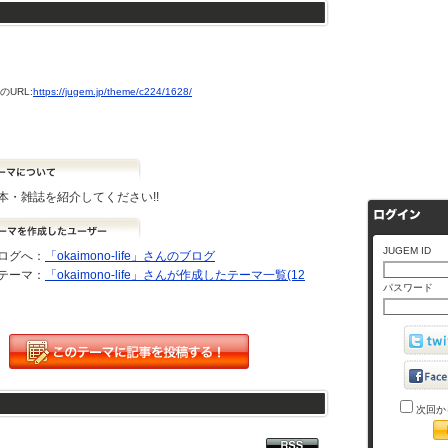
URL:
https://jugem.jp/theme/c224/1628/
本・雑誌を紹介してください!!
JUGEM ID
ログへ：
「okaimono-life」さんのブログ
テーマ：
「okaimono-life」さんが作成したテーマ一覧(12
パスワード
次回か