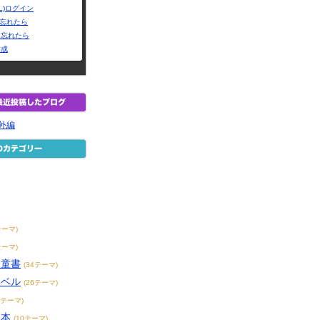
L)ログイン
Dを忘れたら
を忘れたら
作成
番外編
テーマ)
テーマ)
児童書
(34テーマ)
ノベル
(26テーマ)
2テーマ)
ス本
(10テーマ)