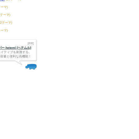
テーマ)
8テーマ)
72テーマ)
テーマ)
[PR]
 heteml [ヘテムル]
エイティブを刺激する、
Bの大容量と便利な高機能！