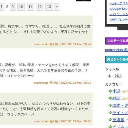
»セキュア(SS
7
8
9
10
11
12
13
>
»JUGEM I
»パスワード
»無料ブログ
作、派閥、権力争い、ゴマすり、根回し…。社会科学の知見に裏
するとともに、それを現場でどのように実践に活かすかを
marronclub 番外編 | 2026.02.23 Mon 20:24
marronclub 
季報」記者が、194の業界・テーマをわかりやすく解説。業界
ジャンル
できる地図、業界規模、天気で表す業界の今後の予測、チ
雑誌・コミックのページ
本・雑誌
marronclub 番外編 | 2026.02.23 Mon 20:22
カテゴリー
小説
(86
雑誌
(28
人なのに最近元気がない、伝えたつもりが伝わらない、部下の本
絵本・
ったな」という違和感を役立てて最高の組織をつくるため
ライト
雑誌・コミックのページ
技術書
(
marronclub 番外編 | 2026.02.23 Mon 20:20
ビジネ