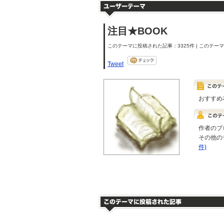
注目★BOOK
このテーマに投稿された記事：3325件 | このテーマの
Tweet
おすすめ
作者のブ
その他の
件)