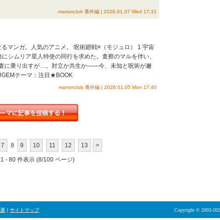
marronclub 番外編 | 2026.01.07 Wed 17:31
るマンガ。人気のアニメ。 呪術廻戦≡（モジュロ） 1 宇宙
務にシムリア星人特使の同行を求めた。査察のマルを伴い、
査に乗り出すが…。対立か共生か――今、未知と呪術が邂
GEMテーマ：注目★BOOK
marronclub 番外編 | 2026.01.05 Mon 17:40
7
8
9
10
11
12
13
>
 - 80 件表示 (8/100 ページ)
概要
|
サイトマップ
Copyright © 2003-