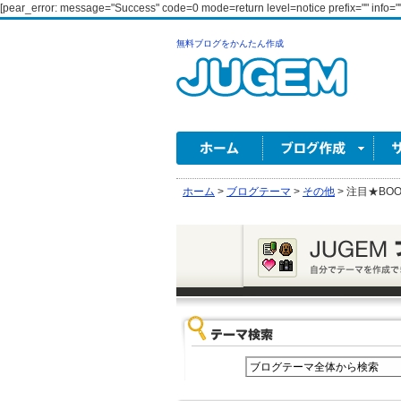
[pear_error: message="Success" code=0 mode=return level=notice prefix="" info=""
無料ブログをかんたん作成
ホーム
>
ブログテーマ
>
その他
>
注目★BOO