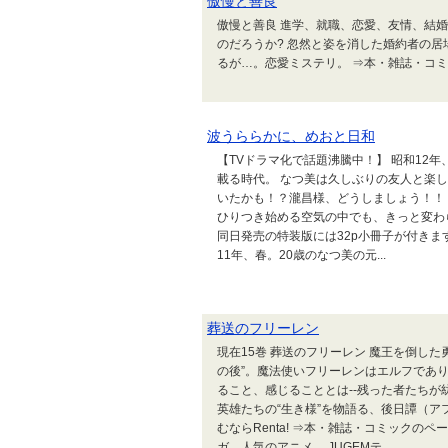
傲慢と善良
傲慢と善良 進学、就職、恋愛、友情、結
のだろうか? 忽然と姿を消した婚約者の
るが…。恋愛ミステリ。 ⇒本・雑誌・コ
波うららかに、めおと日和
【TVドラマ化で話題沸騰中！】 昭和12
載る時代。 なつ美は久しぶりの友人と楽
いたかも！？瀧昌様、どうしましょう！！
ひりつき始める空気の中でも、きっと変わ
同日発売の特装版には32p小冊子が付きます
11年、春。20歳のなつ美の元...
葬送のフリーレン
現在15巻 葬送のフリーレン 魔王を倒し
の後”。魔法使いフリーレンはエルフであり
ること、感じることとは‐‐残った者たちが
英雄たちの“生き様”を物語る、後日譚（ア
むならRenta! ⇒本・雑誌・コミックのペー
ガ。人気のアニメ。 JUGEMテ...