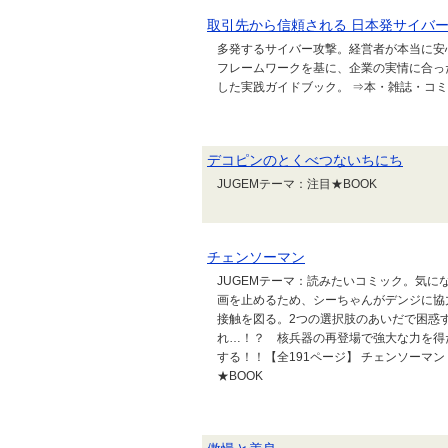
取引先から信頼される 日本発サイバ
多発するサイバー攻撃。経営者が本当に安
フレームワークを基に、企業の実情に合っ
した実践ガイドブック。 ⇒本・雑誌・コミッ
デコピンのとくべつないちにち
JUGEMテーマ：注目★BOOK
チェンソーマン
JUGEMテーマ：読みたいコミック。気に
画を止めるため、シーちゃんがデンジに協
接触を図る。2つの選択肢のあいだで困惑す
れ…！？ 核兵器の再登場で強大な力を得
する！！【全191ページ】 チェンソーマン 
★BOOK