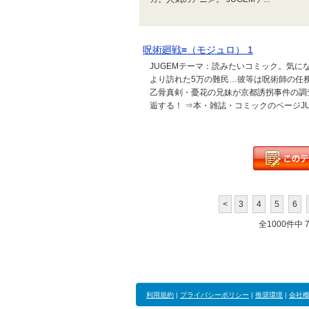
呪術廻戦≡（モジュロ） 1
JUGEMテーマ：読みたいコミック。気にな
より訪れた5万の難民…彼等は呪術師の任
乙骨真剣・憂花の兄妹が京都誘拐事件の調
逅する！ ⇒本・雑誌・コミックのページJU
<
3
4
5
6
全1000件中 71
利用規約
|
プライバシーポリシー
|
推奨環境
|
会社