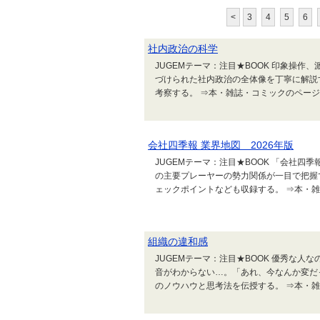
<
3
4
5
6
社内政治の科学
JUGEMテーマ：注目★BOOK 印象操
づけられた社内政治の全体像を丁寧に解説
考察する。 ⇒本・雑誌・コミックのページ
会社四季報 業界地図 2026年版
JUGEMテーマ：注目★BOOK 「会社四
の主要プレーヤーの勢力関係が一目で把握
ェックポイントなども収録する。 ⇒本・
組織の違和感
JUGEMテーマ：注目★BOOK 優秀な
音がわからない…。「あれ、今なんか変だ
のノウハウと思考法を伝授する。 ⇒本・