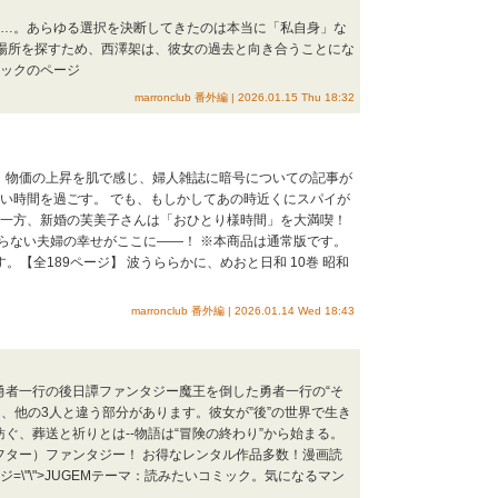
婚…。あらゆる選択を決断してきたのは本当に「私自身」な
居場所を探すため、西澤架は、彼女の過去と向き合うことにな
ミックのページ
marronclub 番外編 | 2026.01.15 Thu 18:32
年、物価の上昇を肌で感じ、婦人雑誌に暗号についての記事が
しい時間を過ごす。 でも、もしかしてあの時近くにスパイが
 一方、新婚の芙美子さんは「おひとり様時間」を大満喫！
らない夫婦の幸せがここに――！ ※本商品は通常版です。
。【全189ページ】 波うららかに、めおと日和 10巻 昭和
marronclub 番外編 | 2026.01.14 Wed 18:43
た勇者一行の後日譚ファンタジー魔王を倒した勇者一行の“そ
、他の3人と違う部分があります。彼女が”後”の世界で生き
紡ぐ、葬送と祈りとは‐‐物語は“冒険の終わり”から始まる。
フター）ファンタジー！ お得なレンタル作品多数！漫画読
ジ=\"\">JUGEMテーマ：読みたいコミック。気になるマン