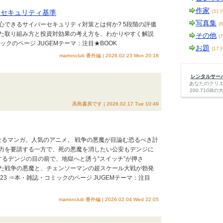
作家
ーセキュリティ基準
(31
写真集
心できるサイバーセキュリティ対策とは何か? 5段階の評価
(
た取り組み方と投資対効果の考え方を、わかりやすく解説
その他
(
クのページ JUGEMテーマ：注目★BOOK
お題
(17
marronclub 番外編 | 2026.02.23 Mon 20:18
レンタルサーバー
あなたのクリ
200.71G
高島書房です | 2026.02.17 Tue 10:49
なるマンガ。人気のアニメ。 戦争の悪魔が目論む恐るべき計
力を要請する一方で、死の悪魔を消したい公安もデンジに
るデンジの目の前で、地獄へと誘う“スイッチ”が押さ
た戦争の悪魔と、チェンソーマンの超スケール大戦が勃発
23 ⇒本・雑誌・コミックのページ JUGEMテーマ：注目
marronclub 番外編 | 2026.02.04 Wed 22:05