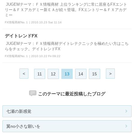
JUGEMテーマ：ＦＸ情報商材 上位ランキングに常に居座るFXエント
リー＆ＦＸアカデミー新ＥＡが続々登場。FXエントリー＆ＦＸアカデ
ミー
FX情報商材No.１ | 2010.10.23 Sat 11:14
デイトレンドFX
JUGEMテーマ：ＦＸ情報商材デイトレテクニックを極めたい方はこち
らをチェック。デイトレンドFX
FX情報商材No.１ | 2010.10.22 Fri 09:22
<
>
11
12
13
14
15
このテーマに最近投稿したブログ
七瀬の新感覚
翼no小さな願いを