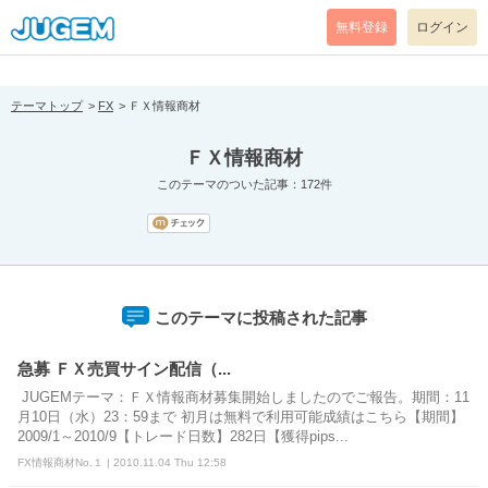
[pear_error: message="Success" code=0 mode=return level=notice
prefix="" info=""]
無料登録
ログイン
テーマトップ
FX
ＦＸ情報商材
ＦＸ情報商材
このテーマのついた記事：172件
このテーマに投稿された記事
急募 ＦＸ売買サイン配信（...
JUGEMテーマ：ＦＸ情報商材募集開始しましたのでご報告。期間：11
月10日（水）23：59まで 初月は無料で利用可能成績はこちら【期間】
2009/1～2010/9【トレード日数】282日【獲得pips...
FX情報商材No.１ | 2010.11.04 Thu 12:58