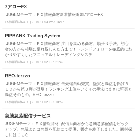
7アローFX
JUGEMテーマ：ＦＸ情報商材新着情報追加7アローFX
FX情報商材No.１ | 2010.11.03 Wed 16:16
PIPBANK Trading System
JUGEMテーマ：ＦＸ情報商材 注目を集める商材。順張り手法。初心
者の方から相場に慣れ親しんだ方まで！トレンドフォローを徹底的にわ
かりやすくしたマニュアルトレーディングシステ...
FX情報商材No.１ | 2010.11.02 Tue 21:42
REO-terzzo
JUGEMテーマ：ＦＸ情報商材 最先端自動売買。堅実と爆益を掲げＲ
ＥＯから第３弾が登場！ランキング上位をいくその手法はまさに堅実と
爆益そのもの。REO-terzzo
FX情報商材No.１ | 2010.11.02 Tue 10:52
急騰急落配信サービス
JUGEMテーマ：ＦＸ情報商材 配信系商材から急騰急落配信をピック
アップ。急騰または急落を配信にて提供。販売を終了しました。商材探
しにはこちら