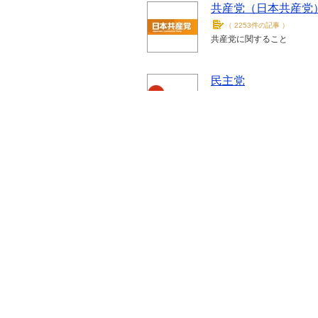
共産党（日本共産党
（
2253件の記事
）
共産党に関すること
民主党
（
1581件の記事
）
日本の民主党に関すること
選挙
（
807件の記事
）
選挙ポスター
自民党（自由民主党
（
685件の記事
）
自民党に関すること
政界批判
（
182件の記事
）