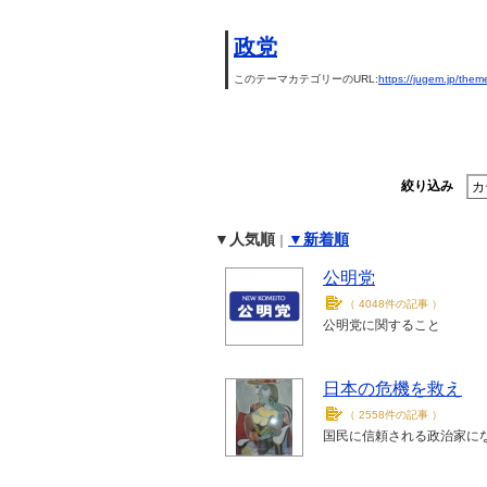
政党
このテーマカテゴリーのURL:
https://jugem.jp/them
絞り込み
▼人気順
▼新着順
｜
公明党
（
4048件の記事
）
公明党に関すること
日本の危機を救え
（
2558件の記事
）
国民に信頼される政治家に