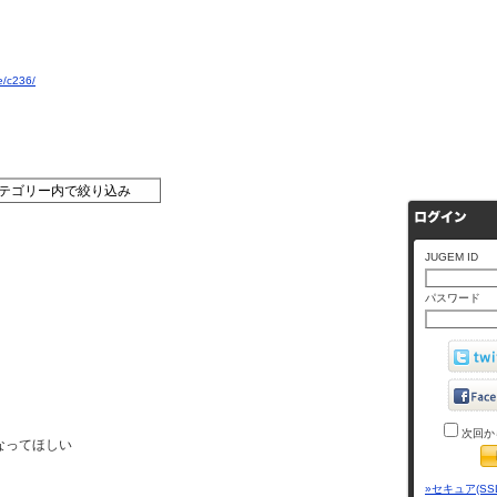
e/c236/
JUGEM ID
パスワード
次回か
なってほしい
»セキュア(SS