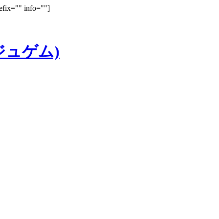
efix="" info=""]
ジュゲム)