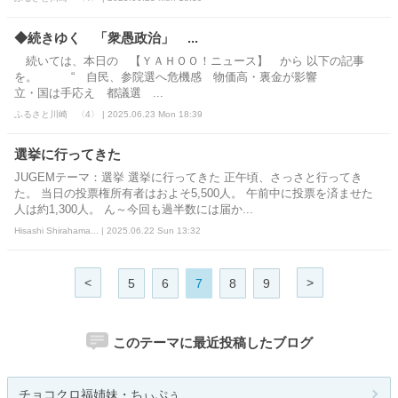
◆続きゆく 「衆愚政治」 ...
続いては、本日の 【ＹＡＨＯＯ！ニュース】 から 以下の記事
を。 “ 自民、参院選へ危機感 物価高・裏金が影響
立・国は手応え 都議選 ...
ふるさと川崎 〈4〉 | 2025.06.23 Mon 18:39
選挙に行ってきた
JUGEMテーマ：選挙 選挙に行ってきた 正午頃、さっさと行ってき
た。 当日の投票権所有者はおよそ5,500人。 午前中に投票を済ませた
人は約1,300人。 ん～今回も過半数には届か...
Hisashi Shirahama... | 2025.06.22 Sun 13:32
<
>
5
6
7
8
9
このテーマに最近投稿したブログ
チョコクロ福姉妹・ちぃぷぅ