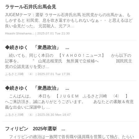
ラサール石井氏出馬会見
JUGEMテーマ：選挙 ラサール石井氏出馬 社民党からの出馬かぁ、も
しかすると 社民党、息を吹き返すかもしれないなぁ・・ と思えるほど
良い会見だった。 元芸能人、元アス...
Hisashi Shirahama... | 2025.07.01 Tue 21:30
◆続きゆく 「衆愚政治」 ...
続いても、同じく本日の 【ＹＡＨＯＯ！ニュース】 から以下の
記事を。 “ 山尾志桜里氏 無所属で立候補へ 国民民主
党の公認見送りを受け...
ふるさと川崎 〈4〉 | 2025.07.01 Tue 17:36
◆続きゆく 「衆愚政治」 ...
こんばんは。 本日も 【ＪＵＧＥＭ ふるさと川崎 〈4〉 】
へご来訪頂き、誠にありがとうございます。 あなたとの素敵＆有意
義な出会いに深謝申し ...
ふるさと川崎 〈4〉 | 2025.06.30 Mon 18:47
フィリピン 2025年選挙 ...
フィリピンの政治は一族間で首長職や議員職を世襲して独占、たらい