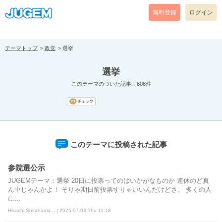
[pear_error: message="Success" code=0 mode=return level=notice
prefix="" info=""]
無料登録
ログイン
テーマトップ
政党
選挙
選挙
このテーマのついた記事：808件
このテーマに投稿された記事
参院選公示
JUGEMテーマ：選挙 20日に投票ってのはいかがなものか 連休のど真
ん中じゃんかよ！ そりゃ期日前投票すりゃいいんだけどさ。 多くの人
に...
Hisashi Shirahama... | 2025.07.03 Thu 11:18