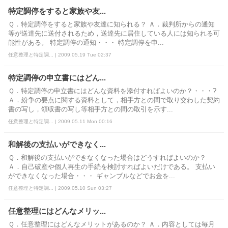
特定調停をすると家族や友...
Ｑ．特定調停をすると家族や友達に知られる？ Ａ．裁判所からの通知
等が送達先に送付されるため，送達先に居住している人には知られる可
能性がある。 特定調停の通知・・・ 特定調停を申...
任意整理と特定調... | 2009.05.19 Tue 02:37
特定調停の申立書にはどん...
Ｑ．特定調停の申立書にはどんな資料を添付すればよいのか？・・・?
Ａ．紛争の要点に関する資料として，相手方との間で取り交わした契約
書の写し，領収書の写し等相手方との間の取引を示す...
任意整理と特定調... | 2009.05.11 Mon 00:16
和解後の支払いができなく...
Ｑ．和解後の支払いができなくなった場合はどうすればよいのか？
Ａ．自己破産や個人再生の手続を検討すればよいだけである。 支払い
ができなくなった場合・・・ ギャンブルなどでお金を...
任意整理と特定調... | 2009.05.10 Sun 03:27
任意整理にはどんなメリッ...
Ｑ．任意整理にはどんなメリットがあるのか？ Ａ．内容としては毎月