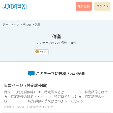
[pear_error: message="Success" code=0 mode=return level=notice
prefix="" info=""]
無料登録
ログイン
テーマトップ
その他
倒産
倒産
このテーマのついた記事：35件
このテーマに投稿された記事
目次ページ（特定調停編）
目次 （特定調停編） ★ 特定調停とは・・・ ◇ 特定調停とは？
★ 特定調停の対象・・・ ◇ 特定債務とは？ ★ 特定調停の手
続・・・ ◇ 特定調停の手続はどのように進むのか...
任意整理と特定調... | 2009.05.29 Fri 02:23