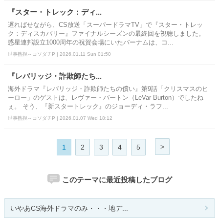
『スター・トレック：ディ...
遅ればせながら、CS放送「スーパードラマTV」で『スター・トレッ
ク：ディスカバリー』ファイナルシーズンの最終回を視聴しました。
惑星連邦設立1000周年の祝賀会場にいたバーナムは、コ...
世事熟視～コソダチP | 2026.01.11 Sun 01:50
『レバリッジ・詐欺師たち...
海外ドラマ『レバリッジ・詐欺師たちの償い』第9話「クリスマスのヒ
ーロー」のゲストは、レヴァー・バートン（LeVar Burton）でしたね
ぇ。 そう、『新スタートレック』のジョーディ・ラフ...
世事熟視～コソダチP | 2026.01.07 Wed 18:12
>
1
2
3
4
5
このテーマに最近投稿したブログ
いやあCS海外ドラマのみ・・・地デ...