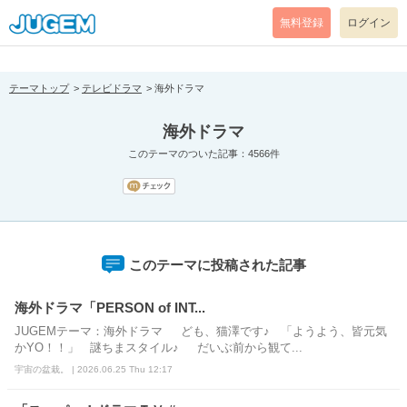
[pear_error: message="Success" code=0 mode=return level=notice
prefix="" info=""]
無料登録
ログイン
テーマトップ
テレビドラマ
海外ドラマ
海外ドラマ
このテーマのついた記事：4566件
このテーマに投稿された記事
海外ドラマ「PERSON of INT...
JUGEMテーマ：海外ドラマ ども、猫澤です♪ 「ようよう、皆元気
かYO！！」 謎ちまスタイル♪ だいぶ前から観て...
宇宙の盆栽。 | 2026.06.25 Thu 12:17