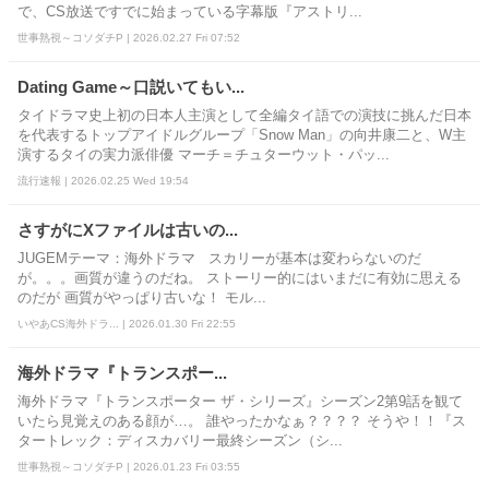
で、CS放送ですでに始まっている字幕版『アストリ...
世事熟視～コソダチP | 2026.02.27 Fri 07:52
Dating Game～口説いてもい...
タイドラマ史上初の日本人主演として全編タイ語での演技に挑んだ日本
を代表するトップアイドルグループ「Snow Man」の向井康二と、W主
演するタイの実力派俳優 マーチ＝チュターウット・パッ...
流行速報 | 2026.02.25 Wed 19:54
さすがにXファイルは古いの...
JUGEMテーマ：海外ドラマ スカリーが基本は変わらないのだ
が。。。画質が違うのだね。 ストーリー的にはいまだに有効に思える
のだが 画質がやっぱり古いな！ モル...
いやあCS海外ドラ... | 2026.01.30 Fri 22:55
海外ドラマ『トランスポー...
海外ドラマ『トランスポーター ザ・シリーズ』シーズン2第9話を観て
いたら見覚えのある顔が…。 誰やったかなぁ？？？？ そうや！！『ス
タートレック：ディスカバリー最終シーズン（シ...
世事熟視～コソダチP | 2026.01.23 Fri 03:55