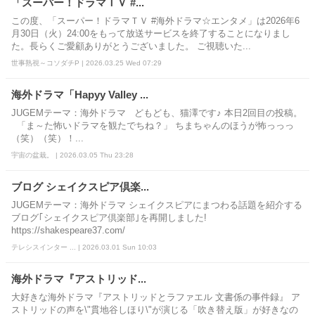
「スーパー！ドラマＴＶ #...
この度、「スーパー！ドラマＴＶ #海外ドラマ☆エンタメ」は2026年6
月30日（火）24:00をもって放送サービスを終了することになりまし
た。長らくご愛顧ありがとうございました。 ご視聴いた...
世事熟視～コソダチP | 2026.03.25 Wed 07:29
海外ドラマ「Hapyy Valley ...
JUGEMテーマ：海外ドラマ どもども、猫澤です♪ 本日2回目の投稿。
「ま～た怖いドラマを観たでちね？」 ちまちゃんのほうが怖っっっ
（笑）（笑）！...
宇宙の盆栽。 | 2026.03.05 Thu 23:28
ブログ シェイクスピア倶楽...
JUGEMテーマ：海外ドラマ シェイクスピアにまつわる話題を紹介する
ブログ｢シェイクスピア倶楽部｣を再開しました!
https://shakespeare37.com/
テレシスインター ... | 2026.03.01 Sun 10:03
海外ドラマ『アストリッド...
大好きな海外ドラマ『アストリッドとラファエル 文書係の事件録』 ア
ストリッドの声を\"貫地谷しほり\"が演じる「吹き替え版」が好きなの