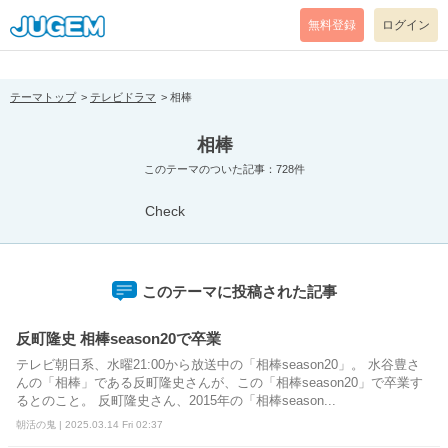
[pear_error: message="Success" code=0 mode=return level=notice
prefix="" info=""]DB Error: no database selected
無料登録
ログイン
テーマトップ
テレビドラマ
相棒
相棒
このテーマのついた記事：728件
Check
このテーマに投稿された記事
反町隆史 相棒season20で卒業
テレビ朝日系、水曜21:00から放送中の「相棒season20」。 水谷豊さ
んの「相棒」である反町隆史さんが、この「相棒season20」で卒業す
るとのこと。 反町隆史さん、2015年の「相棒season...
朝活の鬼 | 2025.03.14 Fri 02:37