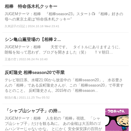
相棒 特命係木札クッキー
JUGEMテーマ：相棒 『相棒season23』スタート📺 『相棒』好きの
母への東京土産は“特命係木札クッキー”
久米詔子の日記 | 2024.10.16 Wed 23:41
シン亀山薫登場の【相棒２...
JUGEMテーマ：相棒 天笠です。 タイトルにありますように、
朗報を知って思わず、ブログを開きました（笑） ＴＶ朝日...
王道の空 | 2022.06.24 Fri 10:40
反町隆史 相棒season20で卒業
テレビ朝日系、水曜21:00から放送中の「相棒season20」。 水谷豊さ
んの「相棒」である反町隆史さんが、この「相棒season20」で卒業す
るとのこと。 反町隆史さん、2015年の「相棒season...
朝活の鬼 | 2021.11.25 Thu 05:52
「シャブ山シャブ子」の持...
JUGEMテーマ：相棒 人生初の『相棒』視聴。 「シャ
ブ山シャブ子」だけを観る為に。 あの金槌は大五郎のゴ
ムハンマーじゃないかな。 とにかく 安全保安課の百田が