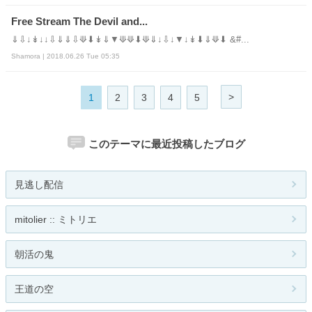
Free Stream The Devil and...
⇓⇩↓↡↓↓⇩⇓⇓⇩⟱⬇↡⇓▼⟱⟱⬇⟱⇓↓⇩↓▼↓↡⬇⇓⟱⬇ &#...
Shamora | 2018.06.26 Tue 05:35
>
1
2
3
4
5
このテーマに最近投稿したブログ
見逃し配信
mitolier :: ミトリエ
朝活の鬼
王道の空