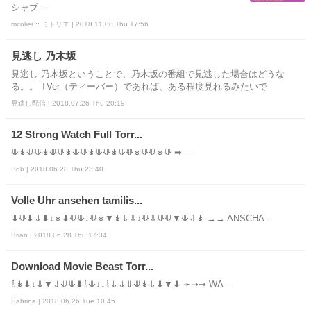
シャブ...
mitolier :: ミトリエ | 2018.11.08 Thu 17:56
見逃し 乃木坂
見逃し 乃木坂ということで、乃木坂の番組で見逃した場合はどうな
る。。 TVer（ティーバー）であれば、ある程度見れるみたいで
見逃し配信 | 2018.07.26 Thu 20:19
12 Strong Watch Full Torr...
⟱↡⟱⟱↡⟱⟱↡⟱⟱↡⟱⟱↡⟱⟱↡⟱⟱↡⟱ ➡ ...
Bob | 2018.06.28 Thu 23:40
Volle Uhr ansehen tamilis...
⬇⟱⬇⇓⬇↓↡⬇⟱⟱↓⟱↡▼↡⇓⇩↓⟱⇩⟱⟱▼⟱⇩↡ →→ ANSCHA...
Brian | 2018.06.28 Thu 17:34
Download Movie Beast Torr...
⇩↡⬇↓⇓▼⇓⟱⟱⬇⇩⟱↓↓⇩⇓⇓⇓⟱↡⇓⬇▼⬇ ➛➝➞ WA...
Sabrina | 2018.06.26 Tue 10:45