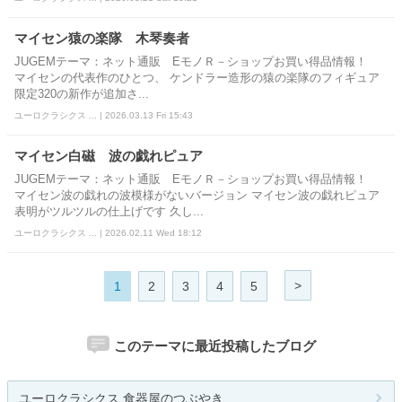
マイセン猿の楽隊 木琴奏者
JUGEMテーマ：ネット通販 EモノＲ－ショップお買い得品情報！
マイセンの代表作のひとつ、 ケンドラー造形の猿の楽隊のフィギュア
限定320の新作が追加さ...
ユーロクラシクス ... | 2026.03.13 Fri 15:43
マイセン白磁 波の戯れピュア
JUGEMテーマ：ネット通販 EモノＲ－ショップお買い得品情報！
マイセン波の戯れの波模様がないバージョン マイセン波の戯れピュア
表明がツルツルの仕上げです 久し...
ユーロクラシクス ... | 2026.02.11 Wed 18:12
>
1
2
3
4
5
このテーマに最近投稿したブログ
ユーロクラシクス 食器屋のつぶやき