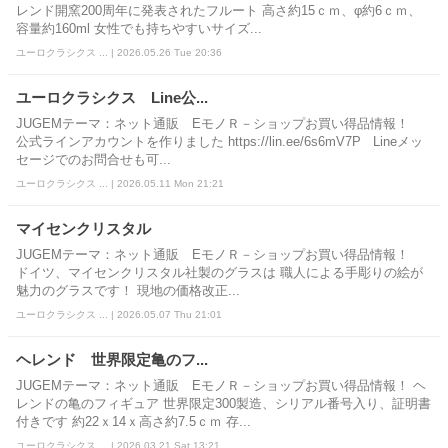
レンド開窯200周年に発表されたフルート 高さ約15ｃｍ、φ約6ｃｍ、
容量約160ml 女性でも持ちやすいサイズ...
ユーロクラシクス ... | 2026.05.26 Tue 20:36
ユーロクラシクス Line公...
JUGEMテーマ：ネット通販 EモノＲ－ショップお買い得品情報！
公式ラインアカウントを作りました https://lin.ee/6s6mV7P Lineメッ
セージでのお問合せも可...
ユーロクラシクス ... | 2026.05.11 Mon 21:21
マイセンクリスタル
JUGEMテーマ：ネット通販 EモノＲ－ショップお買い得品情報！
ドイツ、マイセンクリスタル社製のグラスは 職人による手彫りの絵が
魅力のグラスです！ 現地の価格改正...
ユーロクラシクス ... | 2026.05.07 Thu 21:01
ヘレンド 世界限定亀のフ...
JUGEMテーマ：ネット通販 EモノＲ－ショップお買い得品情報！ ヘ
レンドの亀のフィギュア 世界限定300製造、シリアル番号入り、証明書
付きです 約22ｘ14ｘ高さ約7.5ｃｍ 存...
ユーロクラシクス ... | 2026.03.21 Sat 13:21