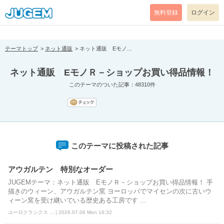
[pear_error: message="Success" code=0 mode=return level=notice
prefix="" info=""]
無料登録
ログイン
テーマトップ
ネット通販
ネット通販 Eモノ...
ネット通販 EモノＲ－ショップお買い得品情報！
このテーマのついた記事：48310件
このテーマに投稿された記事
アウガルテン 特別なオーダー
JUGEMテーマ：ネット通販 EモノＲ－ショップお買い得品情報！ 手
描きのウィーン、アウガルテン窯 ヨーロッパでマイセンの次に古いウ
ィーン窯を受け継いでいる歴史ある工房です ...
ユーロクラシクス ... | 2026.07.06 Mon 16:32