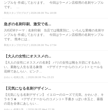
ンプルを 作成しております。 今回はラーメン店様用の名刺サンプル
です。 ...
和光スタンプのブログ | 2026.08.06 Thu 18:08
急ぎの名刺印刷、激安で名...
JUGEMテーマ：名刺印刷 当店では職業別に、いろんな業種の名刺サ
ンプルを 作成しております。 今回はラーメン店様用の名刺サンプル
です。 熊本には...
和光スタンプのブログ | 2026.08.06 Thu 17:54
【大人の女性にオススメの...
【大人の女性にオススメの名刺】 パリの女性は靴を大切にするみた
い。素敵な人生を送る象徴 <デザイナーからのコメント> ヒールを
花柄であしらい、ピンク...
かわいい名刺人気... | 2026.08.06 Thu 15:23
【元気になる名刺デザイン...
【元気になる名刺デザイン】 イエローのローズで元気、かわいさ、キ
ラキラ★ <デザイナーからのコメント> 手書きっぽい水玉と、薔薇
の花を全体にあしらい...
かわいい名刺人気... | 2026.08.05 Wed 22:36