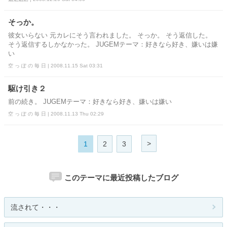
そっか。
彼女いらない 元カレにそう言われました。 そっか。 そう返信した。
そう返信するしかなかった。 JUGEMテーマ：好きなら好き、嫌いは嫌
い
空 っ ぽ の 毎 日 | 2008.11.15 Sat 03:31
駆け引き２
前の続き。 JUGEMテーマ：好きなら好き、嫌いは嫌い
空 っ ぽ の 毎 日 | 2008.11.13 Thu 02:29
>
1
2
3
このテーマに最近投稿したブログ
流されて・・・