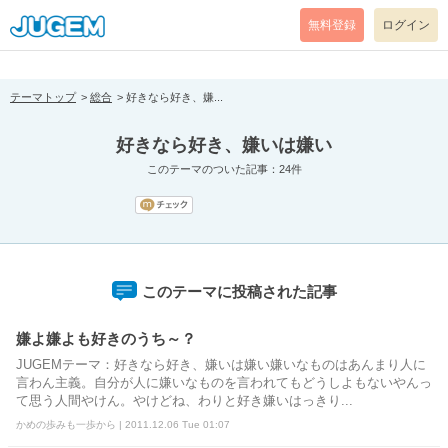
[pear_error: message="Success" code=0 mode=return level=notice
prefix="" info=""]
無料登録
ログイン
テーマトップ
総合
好きなら好き、嫌...
好きなら好き、嫌いは嫌い
このテーマのついた記事：24件
このテーマに投稿された記事
嫌よ嫌よも好きのうち～？
JUGEMテーマ：好きなら好き、嫌いは嫌い嫌いなものはあんまり人に
言わん主義。自分が人に嫌いなものを言われてもどうしよもないやんっ
て思う人間やけん。やけどね、わりと好き嫌いはっきり...
かめの歩みも一歩から | 2011.12.06 Tue 01:07