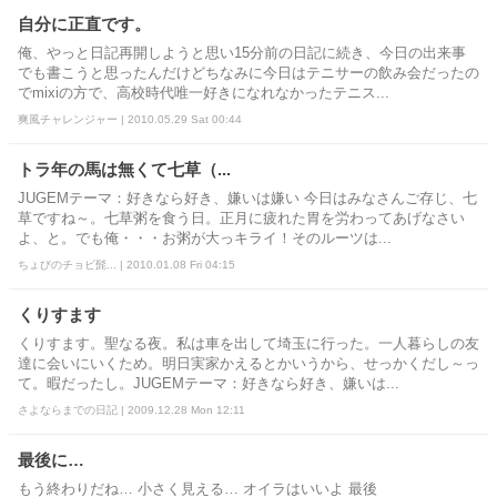
自分に正直です。
俺、やっと日記再開しようと思い15分前の日記に続き、今日の出来事
でも書こうと思ったんだけどちなみに今日はテニサーの飲み会だったの
でmixiの方で、高校時代唯一好きになれなかったテニス...
爽風チャレンジャー | 2010.05.29 Sat 00:44
トラ年の馬は無くて七草（...
JUGEMテーマ：好きなら好き、嫌いは嫌い 今日はみなさんご存じ、七
草ですね～。七草粥を食う日。正月に疲れた胃を労わってあげなさい
よ、と。でも俺・・・お粥が大っキライ！そのルーツは...
ちょびのチョビ髭... | 2010.01.08 Fri 04:15
くりすます
くりすます。聖なる夜。私は車を出して埼玉に行った。一人暮らしの友
達に会いにいくため。明日実家かえるとかいうから、せっかくだし～っ
て。暇だったし。JUGEMテーマ：好きなら好き、嫌いは...
さよならまでの日記 | 2009.12.28 Mon 12:11
最後に…
もう終わりだね… 小さく見える… オイラはいいよ 最後