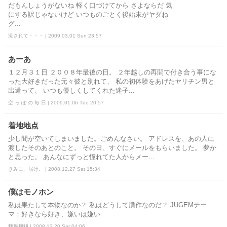
だもんしょうがないね 軽く口づけてから さよならだ 気
にする訳じゃないけど いつものごとく後始末がヤダね
グ...
流されて・・・ | 2009.03.01 Sun 23:57
あーあ
１２月３１日 ２００８年最後の日。 ２年越しの再開で付き合う事にな
った大好きだった元々彼と別れて、 私の初体験をあげたヤリチン男と
出遭って、 いつも優しくしてくれた迷子...
空 っ ぽ の 毎 日 | 2009.01.06 Tue 20:57
着地地点
少し間が空いてしまいました。ごめんなさい。 アドレスを、あの人に
渡したそのあとのこと。 その日、すぐにメールをもらいました。 夢か
と思った。 あんなにずっと憧れてた人からメー...
きみに、届け。 | 2008.12.27 Sat 15:34
僕はモノホン
私は果たして本物なのか？ 私はどうして贋作なのだ？ JUGEMテー
マ：好きなら好き、嫌いは嫌い
魑魅魍魎 | 2008.12.20 Sat 04:06