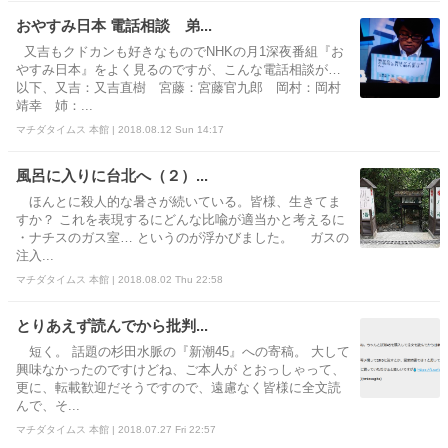
おやすみ日本 電話相談 弟...
又吉もクドカンも好きなものでNHKの月1深夜番組『お
やすみ日本』をよく見るのですが、こんな電話相談が…
以下、又吉：又吉直樹 宮藤：宮藤官九郎 岡村：岡村
靖幸 姉：...
マチダタイムス 本館 | 2018.08.12 Sun 14:17
風呂に入りに台北へ（２）...
ほんとに殺人的な暑さが続いている。皆様、生きてま
すか？ これを表現するにどんな比喩が適当かと考えるに
・ナチスのガス室… というのが浮かびました。 ガスの
注入...
マチダタイムス 本館 | 2018.08.02 Thu 22:58
とりあえず読んでから批判...
短く。 話題の杉田水脈の『新潮45』への寄稿。 大して
興味なかったのですけどね、ご本人が とおっしゃって、
更に、転載歓迎だそうですので、遠慮なく皆様に全文読
んで、そ...
マチダタイムス 本館 | 2018.07.27 Fri 22:57