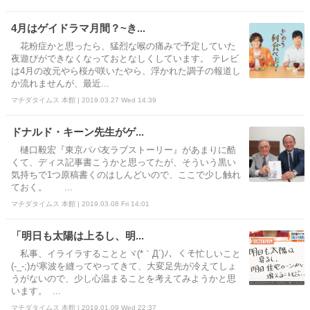
4月はゲイドラマ月間？~き...
花粉症かと思ったら、猛烈な喉の痛みで予定していた
夜遊びができなくなっておとなしくしています。 テレビ
は4月の改元やら桜が咲いたやら、浮かれた調子の報道し
か流れませんが、最近...
マチダタイムス 本館 | 2019.03.27 Wed 14:39
ドナルド・キーン先生がゲ...
樋口毅宏『東京パパ友ラブストーリー』があまりに酷
くて、ディス記事書こうかと思ってたが、そういう黒い
気持ちで1つ原稿書くのはしんどいので、ここで少し触れ
ておく。 ...
マチダタイムス 本館 | 2019.03.08 Fri 14:01
「明日も太陽は上るし、明...
私事、イライラすることとヾ(*｀Д´)ﾉ、くそ忙しいこと
(-_-;)が寒波を縫ってやってきて、大変足先が冷えてしょ
うがないので、少し心温まることを考えてみようかと思
います。 ...
マチダタイムス 本館 | 2019.01.09 Wed 22:37