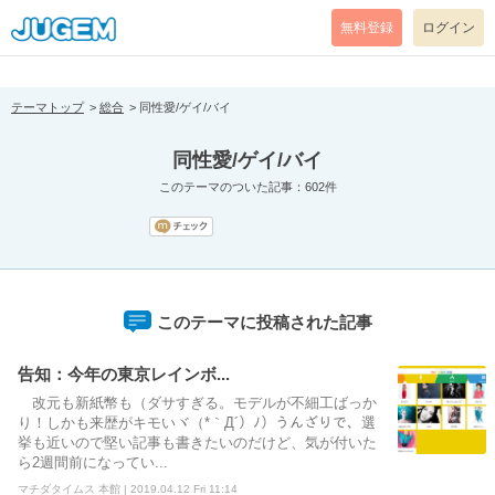
[pear_error: message="Success" code=0 mode=return level=notice
prefix="" info=""]
無料登録
ログイン
テーマトップ
総合
同性愛/ゲイ/バイ
同性愛/ゲイ/バイ
このテーマのついた記事：602件
このテーマに投稿された記事
告知：今年の東京レインボ...
改元も新紙幣も（ダサすぎる。モデルが不細工ばっか
り！しかも来歴がキモいヾ（*｀Д´）ﾉ）うんざりで、選
挙も近いので堅い記事も書きたいのだけど、気が付いた
ら2週間前になってい...
マチダタイムス 本館 | 2019.04.12 Fri 11:14