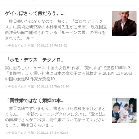
ゲイっぽさって何だろう。...
昨日書いたばかりなので、短く。 『ゴロウデラック
ス』に美術史研究家の木村泰司先生がご出演。 現在国立
西洋美術館で開催されている『ルーベンス展』の開設を
されてた。 ルー...
マチダタイムス 本館 | 2018.12.14 Fri 12:42
『ホモ・デウス テクノロ...
実に恐ろしいニュース 中国の女性BL作家、“売れすぎ”て懲役10年半？
「妻殺害」より重い判決に日本の腐女子にも戦慄走る 2018年11月20日
中国の女性BL作家が懲役10...
マチダタイムス 本館 | 2018.11.22 Thu 22:20
「同性婚ではなく婚姻の本...
放置気味ですいません。書きかけた原稿あるけどまと
まらん。 今朝のモーニングクロスに久々に『愛と法』
の南和行さんがご出演。同性婚について語ってください
ました。明後日くらいま...
マチダタイムス 本館 | 2018.11.17 Sat 02:08