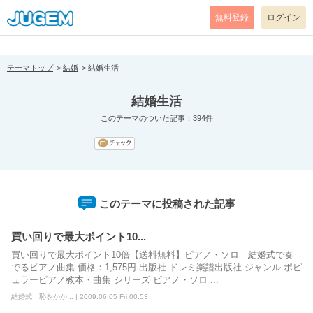
[pear_error: message="Success" code=0 mode=return level=notice
prefix="" info=""]
無料登録
ログイン
テーマトップ
結婚
結婚生活
結婚生活
このテーマのついた記事：394件
このテーマに投稿された記事
買い回りで最大ポイント10...
買い回りで最大ポイント10倍【送料無料】ピアノ・ソロ 結婚式で奏
でるピアノ曲集 価格：1,575円 出版社 ドレミ楽譜出版社 ジャンル ポピ
ュラーピアノ教本・曲集 シリーズ ピアノ・ソロ ...
結婚式 恥をかか... | 2009.06.05 Fri 00:53