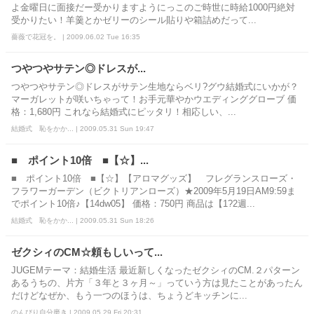
よ金曜日に面接だー受かりますようにっこのご時世に時給1000円絶対
受かりたい！羊羹とかゼリーのシール貼りや箱詰めだって...
薔薇で花冠を。 | 2009.06.02 Tue 16:35
つやつやサテン◎ドレスが...
つやつやサテン◎ドレスがサテン生地ならベリ?グウ結婚式にいかが？
マーガレットが咲いちゃって！お手元華やかウエディンググローブ 価
格：1,680円 これなら結婚式にピッタリ！相応しい、...
結婚式 恥をかか... | 2009.05.31 Sun 19:47
■ ポイント10倍 ■【☆】...
■ ポイント10倍 ■【☆】【アロマグッズ】 フレグランスローズ・
フラワーガーデン（ビクトリアンローズ）★2009年5月19日AM9:59ま
でポイント10倍♪【14dw05】 価格：750円 商品は【1?2週...
結婚式 恥をかか... | 2009.05.31 Sun 18:26
ゼクシィのCM☆頼もしいって...
JUGEMテーマ：結婚生活 最近新しくなったゼクシィのCM.２パターン
あるうちの、片方「３年と３ヶ月～」っていう方は見たことがあったん
だけどなぜか、もう一つのほうは、ちょうどキッチンに...
のんびり自分磨き | 2009.05.29 Fri 20:31