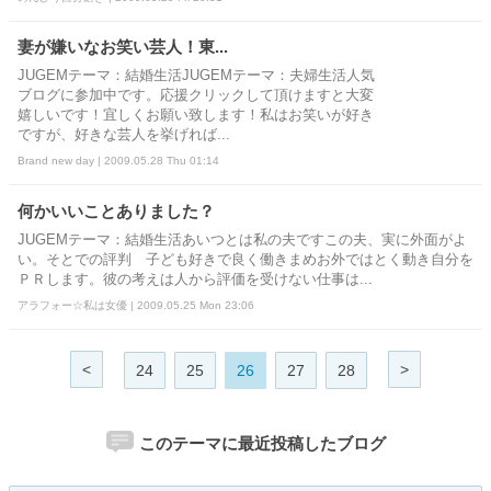
妻が嫌いなお笑い芸人！東...
JUGEMテーマ：結婚生活JUGEMテーマ：夫婦生活人気
ブログに参加中です。応援クリックして頂けますと大変
嬉しいです！宜しくお願い致します！私はお笑いが好き
ですが、好きな芸人を挙げれば...
Brand new day | 2009.05.28 Thu 01:14
何かいいことありました？
JUGEMテーマ：結婚生活あいつとは私の夫ですこの夫、実に外面がよ
い。そとでの評判 子ども好きで良く働きまめお外ではとく動き自分を
ＰＲします。彼の考えは人から評価を受けない仕事は...
アラフォー☆私は女優 | 2009.05.25 Mon 23:06
<
>
24
25
26
27
28
このテーマに最近投稿したブログ