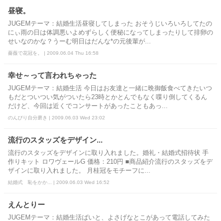
昼寝。
JUGEMテーマ：結婚生活昼寝してしまった おそうじいろいろしてたの
にぃ雨の日は体調悪いよめずらしく便秘になってしまったりして排卵の
せいなのかな？うーむ明日はだんな*の元後輩が...
薔薇で花冠を。 | 2009.06.04 Thu 16:58
幸せ～って言われちゃった
JUGEMテーマ：結婚生活 今日はお友達と一緒に晩御飯食べてきたいつ
もだとついつい気がついたら23時とかとんでもなく喋り倒してくるん
だけど、今回は近くでコンサートがあったこともあっ...
のんびり自分磨き | 2009.06.03 Wed 23:02
流行のスタッズをデザイン...
流行のスタッズをデザインに取り入れました。婚礼・結婚式招待状 手
作りキット ロワヴェールG 価格：210円 ■商品紹介流行のスタッズをデ
ザインに取り入れました。 月桂冠をモチーフに...
結婚式 恥をかか... | 2009.06.03 Wed 16:52
えんとりー
JUGEMテーマ：結婚生活ばいと、よさげなとこがあって電話してみた