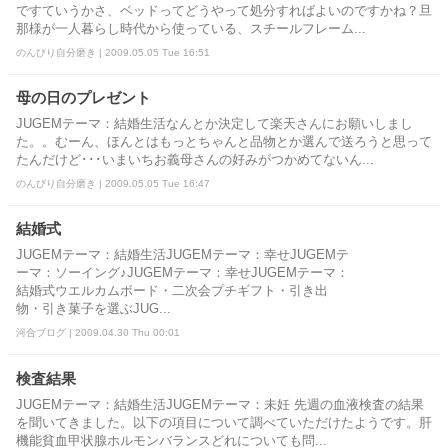
ですていうかさ、ベッドってどうやって処分すればよいのですかね？旦
那様が一人暮らし時代から使っている、スチールフレーム...
のんびり自分磨き | 2009.05.05 Tue 16:51
母の日のプレゼント
JUGEMテーマ：結婚生活なんとか決定して楽天さんにお願いしまし
た。。むーん、ほんとはもっとちゃんと品物とか選んで送ろうと思って
たんだけど･･･いまいちお義母さんの好みがつかめてないん...
のんびり自分磨き | 2009.05.05 Tue 16:47
結婚式
JUGEMテーマ：結婚生活JUGEMテーマ：幸せJUGEMテ
ーマ：ソーイング♪JUGEMテーマ：幸せJUGEMテーマ：
結婚式ウエルカムボード・二次会プチギフト・引き出
物・引き菓子を選ぶJUG...
河合ブログ | 2009.04.30 Thu 00:01
検査結果
JUGEMテーマ：結婚生活JUGEMテーマ：未妊 先週の血液検査の結果
を聞いてきました。以下の項目について調べていただけたようです。肝
機能貧血甲状腺ホルモンバランスどれについても問...