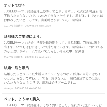
オットでびぅ
JUGEMテーマ：結婚生活土砂降りでございますよ。なのに新幹線も地
下鉄も止まらないので、お休みできなさそうです。風も強いしできれば
お休みしたいところです。御前崎とかすごいし、新幹線、...
のんびり自分磨き | 2009.05.06 Wed 17:35
旦那様のご要望により。
JUGEMテーマ：結婚生活新幹線通勤をしている旦那様。7時前に家を
出ます。いつもはおにぎり２つ持たせています。新幹線の中で食べてる
のかと思いきやホームで食べてたらしいそんな中、節約せ...
のんびり自分磨き | 2009.05.06 Wed 17:21
結婚生活と婚活
結婚したらどういった生活スタイルになるのか？ 独身の自分にはちょ
っと分からないですね。。 でも、好きな人と一緒に生活するのは楽し
いんだろうな☆ ところで、最近は婚活ブームです...
Yakkoy♪ | 2009.05.06 Wed 03:14
ベッド、ようやく購入
JUGEMテーマ：結婚生活ようやく買いました。憧れの？だぼーべっど