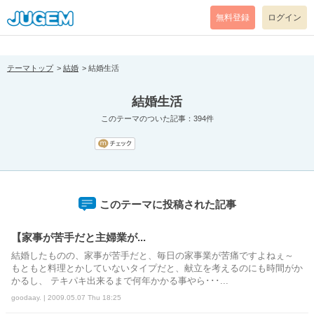
[pear_error: message="Success" code=0 mode=return level=notice
prefix="" info=""]
無料登録
ログイン
テーマトップ
結婚
結婚生活
結婚生活
このテーマのついた記事：394件
このテーマに投稿された記事
【家事が苦手だと主婦業が...
結婚したものの、家事が苦手だと、毎日の家事業が苦痛ですよねぇ～
もともと料理とかしていないタイプだと、献立を考えるのにも時間がか
かるし、 テキパキ出来るまで何年かかる事やら･･･...
goodaay. | 2009.05.07 Thu 18:25